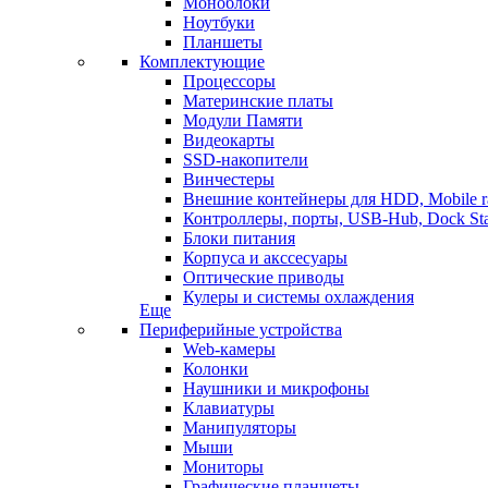
Моноблоки
Ноутбуки
Планшеты
Комплектующие
Процессоры
Материнские платы
Модули Памяти
Видеокарты
SSD-накопители
Винчестеры
Внешние контейнеры для HDD, Mobile r
Контроллеры, порты, USB-Hub, Dock Sta
Блоки питания
Корпуса и акссесуары
Оптические приводы
Кулеры и системы охлаждения
Еще
Периферийные устройства
Web-камеры
Колонки
Наушники и микрофоны
Клавиатуры
Манипуляторы
Мыши
Мониторы
Графические планшеты