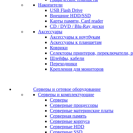
Накопители
USB Flash Drive
Внешние HDD/SSD
Карты памяти, Card reader
CD / DVD / Blu-Ray диски
Аксессуары
Аксессуары к ноутбукам
Аскессуары к планшетам
Коврики
Селекторы принтеров, переключатели, р
Шлейфы, кабели
Переходники
Крепления для мониторов
Серверы и сетевое оборудование
Серверы и комплектующие
Серверы
Серверные процессоры
Серверные материнские платы
Серверная память
Серверные корпуса
Серверные HDD
Серверные SSD