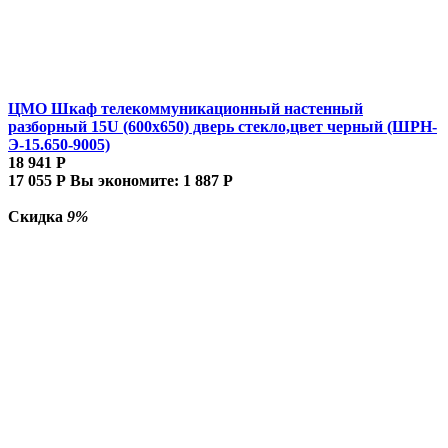
ЦМО Шкаф телекоммуникационный настенный
разборный 15U (600х650) дверь стекло,цвет черный (ШРН-
Э-15.650-9005)
18 941
Р
17 055
Р
Вы экономите:
1 887
Р
Скидка
9%