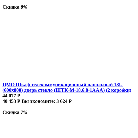
Скидка
8%
ЦМО Шкаф телекоммуникационный напольный 18U
(600x800) дверь стекло (ШТК-М-18.6.8-1AAA) (2 коробки)
44 077
Р
40 453
Р
Вы экономите:
3 624
Р
Скидка
7%