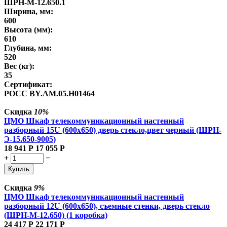
ШРН-М-12.650.1
Ширина, мм:
600
Высота (мм):
610
Глубина, мм:
520
Вес (кг):
35
Сертификат:
РОСС BY.AM.05.H01464
Скидка
10%
ЦМО Шкаф телекоммуникационный настенный
разборный 15U (600х650) дверь стекло,цвет черный (ШРН-
Э-15.650-9005)
18 941
Р
17 055
Р
+
−
Купить
Скидка
9%
ЦМО Шкаф телекоммуникационный настенный
разборный 12U (600х650), съемные стенки, дверь стекло
(ШРН-М-12.650) (1 коробка)
24 417
Р
22 171
Р