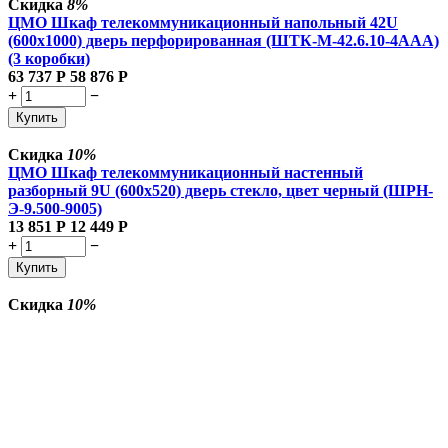
Скидка
8%
ЦМО Шкаф телекоммуникационный напольный 42U
(600x1000) дверь перфорированная (ШТК-М-42.6.10-4ААА)
(3 коробки)
63 737
Р
58 876
Р
+
−
Купить
Скидка
10%
ЦМО Шкаф телекоммуникационный настенный
разборный 9U (600х520) дверь стекло, цвет черный (ШРН-
Э-9.500-9005)
13 851
Р
12 449
Р
+
−
Купить
Скидка
10%