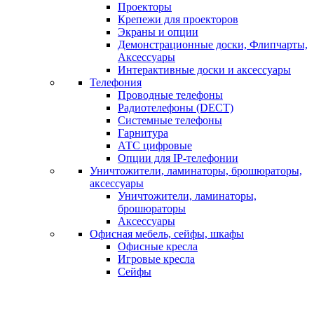
Проекторы
Крепежи для проекторов
Экраны и опции
Демонстрационные доски, Флипчарты,
Аксессуары
Интерактивные доски и аксессуары
Телефония
Проводные телефоны
Радиотелефоны (DECT)
Системные телефоны
Гарнитура
АТС цифровые
Опции для IP-телефонии
Уничтожители, ламинаторы, брошюраторы,
аксессуары
Уничтожители, ламинаторы,
брошюраторы
Аксессуары
Офисная мебель, сейфы, шкафы
Офисные кресла
Игровые кресла
Сейфы