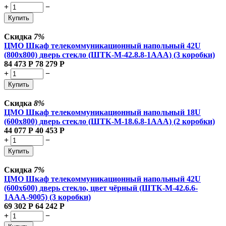
+
−
Купить
Скидка
7%
ЦМО Шкаф телекоммуникационный напольный 42U
(800x800) дверь стекло (ШТК-М-42.8.8-1ААА) (3 коробки)
84 473
Р
78 279
Р
+
−
Купить
Скидка
8%
ЦМО Шкаф телекоммуникационный напольный 18U
(600x800) дверь стекло (ШТК-М-18.6.8-1AAA) (2 коробки)
44 077
Р
40 453
Р
+
−
Купить
Скидка
7%
ЦМО Шкаф телекоммуникационный напольный 42U
(600x600) дверь стекло, цвет чёрный (ШТК-М-42.6.6-
1ААА-9005) (3 коробки)
69 302
Р
64 242
Р
+
−