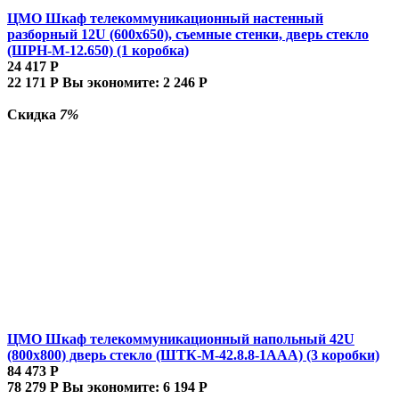
ЦМО Шкаф телекоммуникационный настенный
разборный 12U (600х650), съемные стенки, дверь стекло
(ШРН-М-12.650) (1 коробка)
24 417
Р
22 171
Р
Вы экономите:
2 246
Р
Скидка
7%
ЦМО Шкаф телекоммуникационный напольный 42U
(800x800) дверь стекло (ШТК-М-42.8.8-1ААА) (3 коробки)
84 473
Р
78 279
Р
Вы экономите:
6 194
Р