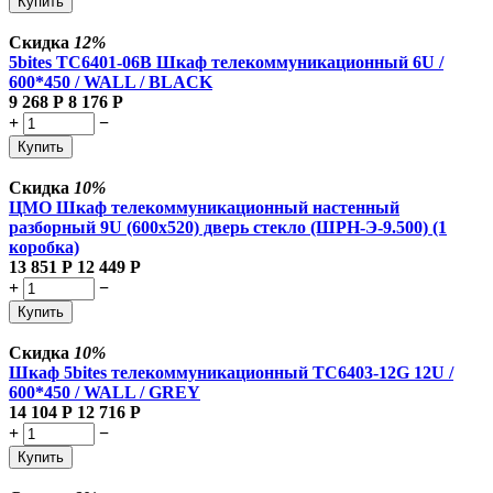
Купить
Скидка
12%
5bites TC6401-06B Шкаф телекоммуникационный 6U /
600*450 / WALL / BLACK
9 268
Р
8 176
Р
+
−
Купить
Скидка
10%
ЦМО Шкаф телекоммуникационный настенный
разборный 9U (600х520) дверь стекло (ШРН-Э-9.500) (1
коробка)
13 851
Р
12 449
Р
+
−
Купить
Скидка
10%
Шкаф 5bites телекоммуникационный TC6403-12G 12U /
600*450 / WALL / GREY
14 104
Р
12 716
Р
+
−
Купить