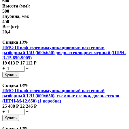
600
Высота (мм):
500
Глубина, мм:
450
Вес (кг):
20,4
Скидка
13%
ЦМО Шкаф телекоммуникационный настенный
разборный 15U (600х650) дверь стекло,цвет черный (ШРН-
Э-15.650-9005)
19 613
Р
17 112
Р
+
−
Купить
Скидка
13%
ЦМО Шкаф телекоммуникационный настенный
разборный 12U (600х650), съемные стенки, дверь стекло
(ШРН-М-12.650) (1 коробка)
25 488
Р
22 246
Р
+
−
Купить
Скидка
12%