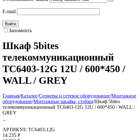
E-mail
Войти
Запомнить
Шкаф 5bites
телекоммуникационный
TC6403-12G 12U / 600*450 /
WALL / GREY
Главная
/
Каталог
/
Серверы и сетевое оборудование
/
Монтажное
оборудование
/
Монтажные шкафы, стойки
/
Шкаф 5bites
телекоммуникационный TC6403-12G 12U / 600*450 / WALL /
GREY
АРТИКУЛ:
TC6403-12G
14 235
Р