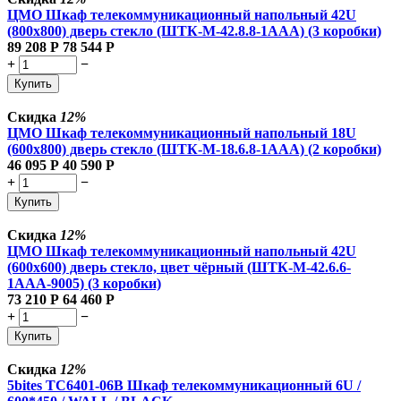
ЦМО Шкаф телекоммуникационный напольный 42U
(800x800) дверь стекло (ШТК-М-42.8.8-1ААА) (3 коробки)
89 208
Р
78 544
Р
+
−
Купить
Скидка
12%
ЦМО Шкаф телекоммуникационный напольный 18U
(600x800) дверь стекло (ШТК-М-18.6.8-1AAA) (2 коробки)
46 095
Р
40 590
Р
+
−
Купить
Скидка
12%
ЦМО Шкаф телекоммуникационный напольный 42U
(600x600) дверь стекло, цвет чёрный (ШТК-М-42.6.6-
1ААА-9005) (3 коробки)
73 210
Р
64 460
Р
+
−
Купить
Скидка
12%
5bites TC6401-06B Шкаф телекоммуникационный 6U /