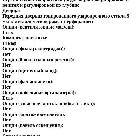
юнитах и регулировкой по глубине
Дверца:
Передняя дверьиз тонированного ударопрочного стекла 5
мм в металлической раме с перфорацией
Опции (вентиляторные модули):
Есть
Комплект поставки:
Шкаф
Опции (фильтр-картриджи):
Нет
Опции (блоки силовых розеток):
Нет
Опции (щеточный ввод):
Нет
Опции (фальшпанели):
Нет
Опции (кабельные органайзеры):
Есть
Опции (запасные винты, шайбы и гайки):
Нет
Опции (монтажные панели):
Нет
Опции (панель освещения):
Нет