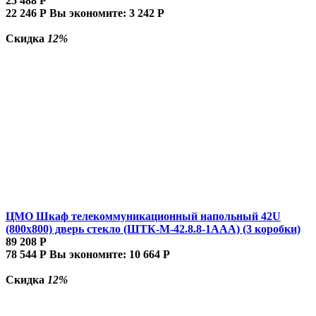
25 488
Р
22 246
Р
Вы экономите:
3 242
Р
Скидка
12%
ЦМО Шкаф телекоммуникационный напольный 42U
(800x800) дверь стекло (ШТК-М-42.8.8-1ААА) (3 коробки)
89 208
Р
78 544
Р
Вы экономите:
10 664
Р
Скидка
12%