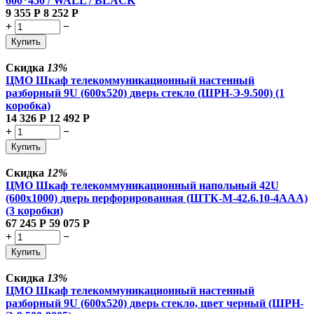
600*450 / WALL / BLACK
9 355
Р
8 252
Р
+
−
Купить
Скидка
13%
ЦМО Шкаф телекоммуникационный настенный
разборный 9U (600х520) дверь стекло (ШРН-Э-9.500) (1
коробка)
14 326
Р
12 492
Р
+
−
Купить
Скидка
12%
ЦМО Шкаф телекоммуникационный напольный 42U
(600x1000) дверь перфорированная (ШТК-М-42.6.10-4ААА)
(3 коробки)
67 245
Р
59 075
Р
+
−
Купить
Скидка
13%
ЦМО Шкаф телекоммуникационный настенный
разборный 9U (600х520) дверь стекло, цвет черный (ШРН-