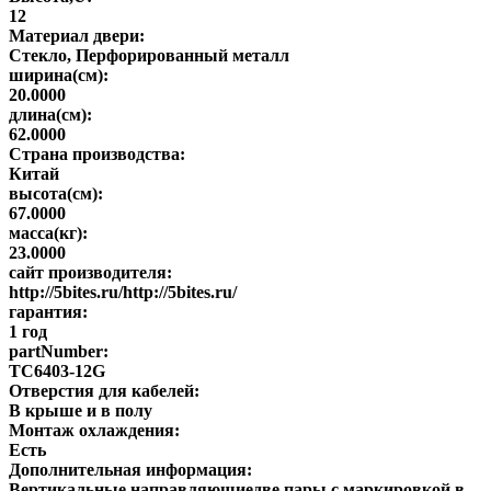
12
Материал двери:
Стекло, Перфорированный металл
ширина(см):
20.0000
длина(см):
62.0000
Страна производства:
Китай
высота(см):
67.0000
масса(кг):
23.0000
сайт производителя:
http://5bites.ru/http://5bites.ru/
гарантия:
1 год
partNumber:
TC6403-12G
Отверстия для кабелей:
В крыше и в полу
Монтаж охлаждения:
Есть
Дополнительная информация:
Вертикальные направляющиедве пары с маркировкой в