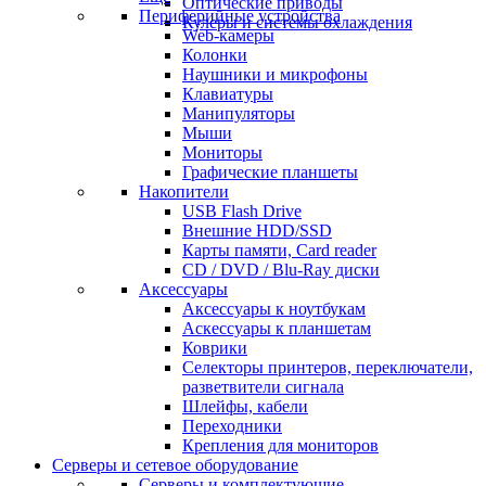
Оптические приводы
Периферийные устройства
Кулеры и системы охлаждения
Web-камеры
Колонки
Наушники и микрофоны
Клавиатуры
Манипуляторы
Мыши
Мониторы
Графические планшеты
Накопители
USB Flash Drive
Внешние HDD/SSD
Карты памяти, Card reader
CD / DVD / Blu-Ray диски
Аксессуары
Аксессуары к ноутбукам
Аскессуары к планшетам
Коврики
Селекторы принтеров, переключатели,
разветвители сигнала
Шлейфы, кабели
Переходники
Крепления для мониторов
Серверы и сетевое оборудование
Серверы и комплектующие