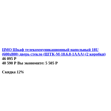
ЦМО Шкаф телекоммуникационный напольный 18U
(600x800) дверь стекло (ШТК-М-18.6.8-1AAA) (2 коробки)
46 095
Р
40 590
Р
Вы экономите:
5 505
Р
Скидка
12%