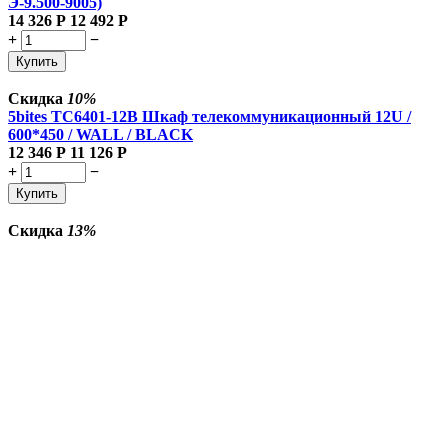
Э-9.500-9005)
14 326
Р
12 492
Р
+
−
Купить
Скидка
10%
5bites TC6401-12B Шкаф телекоммуникационный 12U /
600*450 / WALL / BLACK
12 346
Р
11 126
Р
+
−
Купить
Скидка
13%