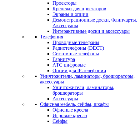
Проекторы
Крепежи для проекторов
Экраны и опции
Демонстрационные доски, Флипчарты,
Аксессуары
Интерактивные доски и аксессуары
Телефония
Проводные телефоны
Радиотелефоны (DECT)
Системные телефоны
Гарнитура
АТС цифровые
Опции для IP-телефонии
Уничтожители, ламинаторы, брошюраторы,
аксессуары
Уничтожители, ламинаторы,
брошюраторы
Аксессуары
Офисная мебель, сейфы, шкафы
Офисные кресла
Игровые кресла
Сейфы