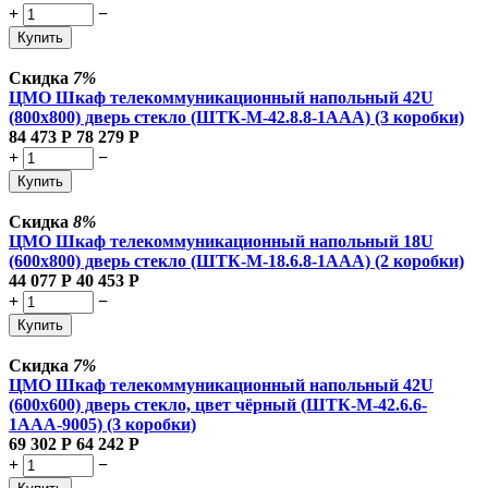
+
−
Купить
Скидка
7%
ЦМО Шкаф телекоммуникационный напольный 42U
(800x800) дверь стекло (ШТК-М-42.8.8-1ААА) (3 коробки)
84 473
Р
78 279
Р
+
−
Купить
Скидка
8%
ЦМО Шкаф телекоммуникационный напольный 18U
(600x800) дверь стекло (ШТК-М-18.6.8-1AAA) (2 коробки)
44 077
Р
40 453
Р
+
−
Купить
Скидка
7%
ЦМО Шкаф телекоммуникационный напольный 42U
(600x600) дверь стекло, цвет чёрный (ШТК-М-42.6.6-
1ААА-9005) (3 коробки)
69 302
Р
64 242
Р
+
−