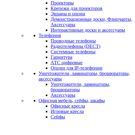
Проекторы
Крепежи для проекторов
Экраны и опции
Демонстрационные доски, Флипчарты,
Аксессуары
Интерактивные доски и аксессуары
Телефония
Проводные телефоны
Радиотелефоны (DECT)
Системные телефоны
Гарнитура
АТС цифровые
Опции для IP-телефонии
Уничтожители, ламинаторы, брошюраторы,
аксессуары
Уничтожители, ламинаторы,
брошюраторы
Аксессуары
Офисная мебель, сейфы, шкафы
Офисные кресла
Игровые кресла
Сейфы