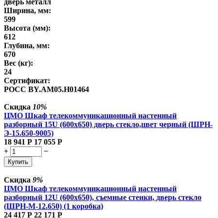
дверь металл
Ширина, мм:
599
Высота (мм):
612
Глубина, мм:
670
Вес (кг):
24
Сертификат:
РОСС BY.AM05.H01464
Скидка
10%
ЦМО Шкаф телекоммуникационный настенный
разборный 15U (600х650) дверь стекло,цвет черный (ШРН-
Э-15.650-9005)
18 941
Р
17 055
Р
+
−
Купить
Скидка
9%
ЦМО Шкаф телекоммуникационный настенный
разборный 12U (600х650), съемные стенки, дверь стекло
(ШРН-М-12.650) (1 коробка)
24 417
Р
22 171
Р