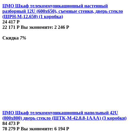
ЦМО Шкаф телекоммуникационный настенный
разборный 12U (600х650), съемные стенки, дверь стекло
(ШРН-М-12.650) (1 коробка)
24 417
Р
22 171
Р
Вы экономите:
2 246
Р
Скидка
7%
ЦМО Шкаф телекоммуникационный напольный 42U
(800x800) дверь стекло (ШТК-М-42.8.8-1ААА) (3 коробки)
84 473
Р
78 279
Р
Вы экономите:
6 194
Р