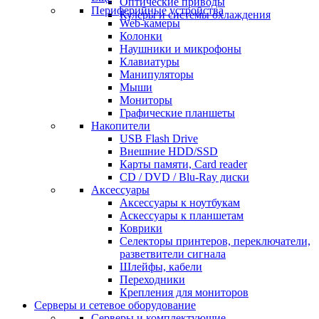
Оптические приводы
Периферийные устройства
Кулеры и системы охлаждения
Web-камеры
Колонки
Наушники и микрофоны
Клавиатуры
Манипуляторы
Мыши
Мониторы
Графические планшеты
Накопители
USB Flash Drive
Внешние HDD/SSD
Карты памяти, Card reader
CD / DVD / Blu-Ray диски
Аксессуары
Аксессуары к ноутбукам
Аскессуары к планшетам
Коврики
Селекторы принтеров, переключатели,
разветвители сигнала
Шлейфы, кабели
Переходники
Крепления для мониторов
Серверы и сетевое оборудование
Серверы и комплектующие