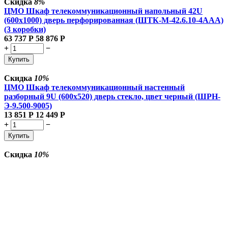
Скидка
8%
ЦМО Шкаф телекоммуникационный напольный 42U
(600x1000) дверь перфорированная (ШТК-М-42.6.10-4ААА)
(3 коробки)
63 737
Р
58 876
Р
+
−
Купить
Скидка
10%
ЦМО Шкаф телекоммуникационный настенный
разборный 9U (600х520) дверь стекло, цвет черный (ШРН-
Э-9.500-9005)
13 851
Р
12 449
Р
+
−
Купить
Скидка
10%