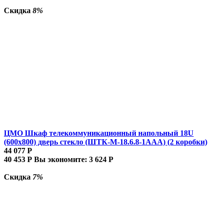
Скидка
8%
ЦМО Шкаф телекоммуникационный напольный 18U
(600x800) дверь стекло (ШТК-М-18.6.8-1AAA) (2 коробки)
44 077
Р
40 453
Р
Вы экономите:
3 624
Р
Скидка
7%