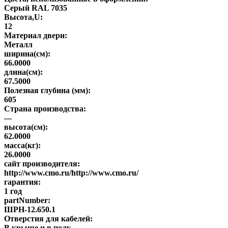
Серый RAL 7035
Высота,U:
12
Материал двери:
Металл
ширина(см):
66.0000
длина(см):
67.5000
Полезная глубина (мм):
605
Страна производства:
---
высота(см):
62.0000
масса(кг):
26.0000
сайт производителя:
http://www.cmo.ru/http://www.cmo.ru/
гарантия:
1 год
partNumber:
ШРН-12.650.1
Отверстия для кабелей:
В крыше и в полу