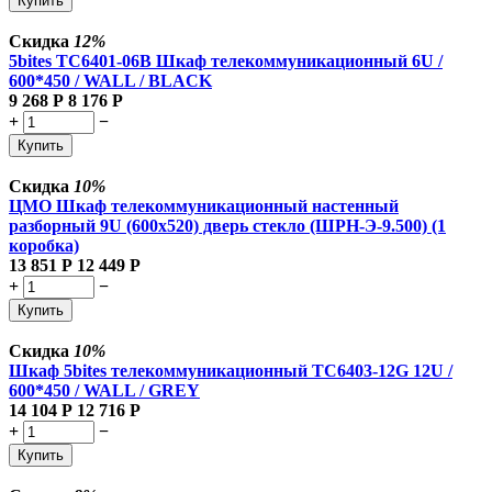
Купить
Скидка
12%
5bites TC6401-06B Шкаф телекоммуникационный 6U /
600*450 / WALL / BLACK
9 268
Р
8 176
Р
+
−
Купить
Скидка
10%
ЦМО Шкаф телекоммуникационный настенный
разборный 9U (600х520) дверь стекло (ШРН-Э-9.500) (1
коробка)
13 851
Р
12 449
Р
+
−
Купить
Скидка
10%
Шкаф 5bites телекоммуникационный TC6403-12G 12U /
600*450 / WALL / GREY
14 104
Р
12 716
Р
+
−
Купить