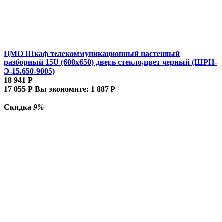
ЦМО Шкаф телекоммуникационный настенный
разборный 15U (600х650) дверь стекло,цвет черный (ШРН-
Э-15.650-9005)
18 941
Р
17 055
Р
Вы экономите:
1 887
Р
Скидка
9%