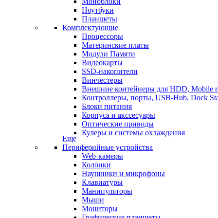
Моноблоки
Ноутбуки
Планшеты
Комплектующие
Процессоры
Материнские платы
Модули Памяти
Видеокарты
SSD-накопители
Винчестеры
Внешние контейнеры для HDD, Mobile r
Контроллеры, порты, USB-Hub, Dock Sta
Блоки питания
Корпуса и акссесуары
Оптические приводы
Кулеры и системы охлаждения
Еще
Периферийные устройства
Web-камеры
Колонки
Наушники и микрофоны
Клавиатуры
Манипуляторы
Мыши
Мониторы
Графические планшеты