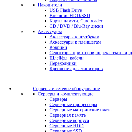
Накопители
USB Flash Drive
Внешние HDD/SSD
Карты памяти, Card reader
CD / DVD / Blu-Ray диски
Аксессуары
Аксессуары к ноутбукам
Аскессуары к планшетам
Коврики
Селекторы принтеров, переключатели, р
Шлейфы, кабели
Переходники
Крепления для мониторов
Серверы и сетевое оборудование
Серверы и комплектующие
Серверы
Серверные процессоры
Серверные материнские платы
Серверная память
Серверные корпуса
Серверные HDD
Серверные SSD