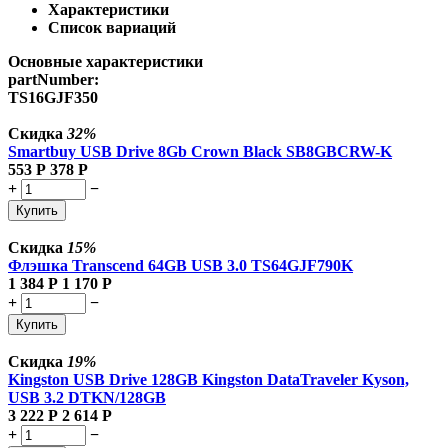
Характеристики
Список вариаций
Основные характеристики
partNumber:
TS16GJF350
Скидка
32%
Smartbuy USB Drive 8Gb Crown Black SB8GBCRW-K
553
Р
378
Р
+
−
Купить
Скидка
15%
Флэшка Transcend 64GB USB 3.0 TS64GJF790K
1 384
Р
1 170
Р
+
−
Купить
Скидка
19%
Kingston USB Drive 128GB Kingston DataTraveler Kyson,
USB 3.2 DTKN/128GB
3 222
Р
2 614
Р
+
−