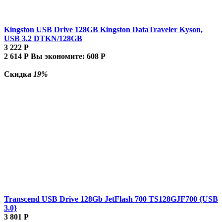
Kingston USB Drive 128GB Kingston DataTraveler Kyson,
USB 3.2 DTKN/128GB
3 222
Р
2 614
Р
Вы экономите:
608
Р
Скидка
19%
Transcend USB Drive 128Gb JetFlash 700 TS128GJF700 {USB
3.0}
3 801
Р