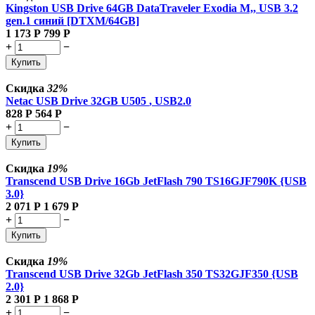
Kingston USB Drive 64GB DataTraveler Exodia M,, USB 3.2
gen.1 синий [DTXM/64GB]
1 173
Р
799
Р
+
−
Купить
Скидка
32%
Netac USB Drive 32GB U505
, USB2.0
828
Р
564
Р
+
−
Купить
Скидка
19%
Transcend USB Drive 16Gb JetFlash 790 TS16GJF790K {USB
3.0}
2 071
Р
1 679
Р
+
−
Купить
Скидка
19%
Transcend USB Drive 32Gb JetFlash 350 TS32GJF350 {USB
2.0}
2 301
Р
1 868
Р
+
−