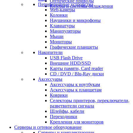
Оптические приводы
Периферийные устройства
Кулеры и системы охлаждения
Web-камеры
Колонки
Наушники и микрофоны
Клавиатуры
Манипуляторы
Мыши
Мониторы
Графические планшеты
Накопители
USB Flash Drive
Внешние HDD/SSD
Карты памяти, Card reader
CD / DVD / Blu-Ray диски
Аксессуары
Аксессуары к ноутбукам
Аскессуары к планшетам
Коврики
Селекторы принтеров, переключатели,
разветвители сигнала
Шлейфы, кабели
Переходники
Крепления для мониторов
Серверы и сетевое оборудование
Серверы и комплектующие