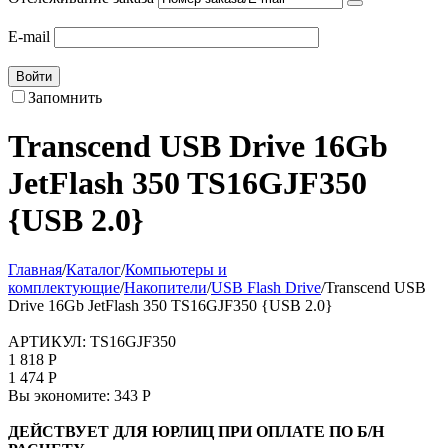
E-mail
Войти
Запомнить
Transcend USB Drive 16Gb
JetFlash 350 TS16GJF350
{USB 2.0}
Главная
/
Каталог
/
Компьютеры и
комплектующие
/
Накопители
/
USB Flash Drive
/
Transcend USB
Drive 16Gb JetFlash 350 TS16GJF350 {USB 2.0}
АРТИКУЛ:
TS16GJF350
1 818
Р
1 474
Р
Вы экономите:
343
Р
ДЕЙСТВУЕТ ДЛЯ ЮРЛИЦ ПРИ ОПЛАТЕ ПО Б/Н