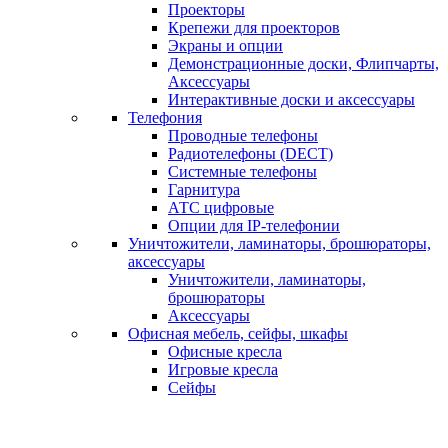
Проекторы
Крепежи для проекторов
Экраны и опции
Демонстрационные доски, Флипчарты,
Аксессуары
Интерактивные доски и аксессуары
Телефония
Проводные телефоны
Радиотелефоны (DECT)
Системные телефоны
Гарнитура
АТС цифровые
Опции для IP-телефонии
Уничтожители, ламинаторы, брошюраторы,
аксессуары
Уничтожители, ламинаторы,
брошюраторы
Аксессуары
Офисная мебель, сейфы, шкафы
Офисные кресла
Игровые кресла
Сейфы