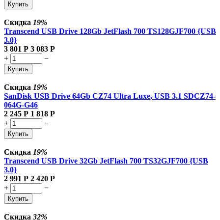
Купить
Скидка
19%
Transcend USB Drive 128Gb JetFlash 700 TS128GJF700 {USB
3.0}
3 801
Р
3 083
Р
+
−
Купить
Скидка
19%
SanDisk USB Drive 64Gb CZ74 Ultra Luxe, USB 3.1 SDCZ74-
064G-G46
2 245
Р
1 818
Р
+
−
Купить
Скидка
19%
Transcend USB Drive 32Gb JetFlash 700 TS32GJF700 {USB
3.0}
2 991
Р
2 420
Р
+
−
Купить
Скидка
32%