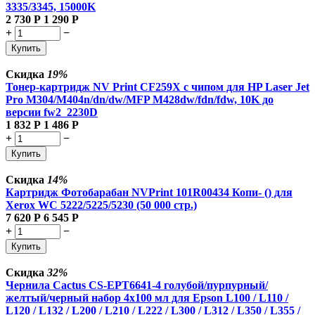
3335/3345, 15000K
2 730
Р
1 290
Р
+
−
Купить
Скидка
19%
Тонер-картридж NV Print CF259X с чипом для HP Laser Jet
Pro M304/M404n/dn/dw/MFP M428dw/fdn/fdw, 10K до
версии fw2_2230D
1 832
Р
1 486
Р
+
−
Купить
Скидка
14%
Картридж Фотобарабан NVPrint 101R00434 Копи- () для
Xerox WC 5222/5225/5230 (50 000 стр.)
7 620
Р
6 545
Р
+
−
Купить
Скидка
32%
Чернила Cactus CS-EPT6641-4 голубой/пурпурный/
желтый/черный набор 4x100 мл для Epson L100 / L110 /
L120 / L132 / L200 / L210 / L222 / L300 / L312 / L350 / L355 /