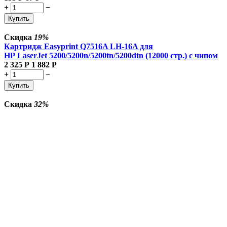
+
−
Купить
Скидка
19%
Картридж Easyprint Q7516A LH-16A для
HP LaserJet 5200/5200n/5200tn/5200dtn (12000 стр.) с чипом
2 325
Р
1 882
Р
+
−
Купить
Скидка
32%