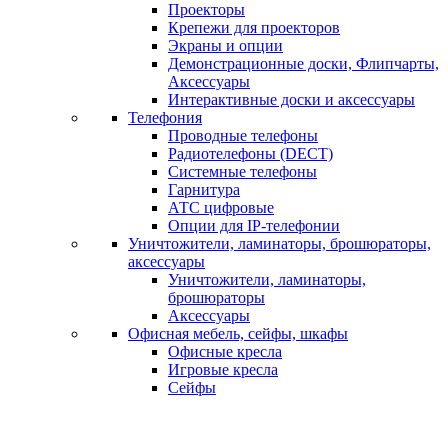
Проекторы
Крепежи для проекторов
Экраны и опции
Демонстрационные доски, Флипчарты,
Аксессуары
Интерактивные доски и аксессуары
Телефония
Проводные телефоны
Радиотелефоны (DECT)
Системные телефоны
Гарнитура
АТС цифровые
Опции для IP-телефонии
Уничтожители, ламинаторы, брошюраторы,
аксессуары
Уничтожители, ламинаторы,
брошюраторы
Аксессуары
Офисная мебель, сейфы, шкафы
Офисные кресла
Игровые кресла
Сейфы