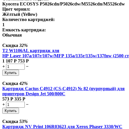
Kyocera ECOSYS P5026cdn/P5026cdw/M5526cdn/M5526cdw
Цвет чернил:
Жёлтый (Yellow)
Количество картриджей:
1
Емкость картриджа:
Обычная
Скидка
32%
T2 W1106AL картридж для
HP Laser 107a/107r/107w/MFP 135a/135r/135w/137fnw (2500 ст
1 107
Р
753
Р
+
−
Купить
Скидка
42%
Картридж Cactus C4912 (CS-C4912) № 82 (пурпурный) для
принтеров Design Jet 500/800C
573
Р
335
Р
+
−
Купить
Скидка
53%
Картридж NV Print 106R03623 для Xerox Phaser 3330/WC