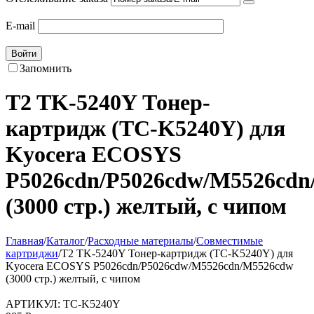
E-mail
Войти
Запомнить
T2 TK-5240Y Тонер-
картридж (TC-K5240Y) для
Kyocera ECOSYS
P5026cdn/P5026cdw/M5526cd
(3000 стр.) желтый, с чипом
Главная
/
Каталог
/
Расходные материалы
/
Совместимые
картриджи
/
T2 TK-5240Y Тонер-картридж (TC-K5240Y) для
Kyocera ECOSYS P5026cdn/P5026cdw/M5526cdn/M5526cdw
(3000 стр.) желтый, с чипом
АРТИКУЛ:
TC-K5240Y