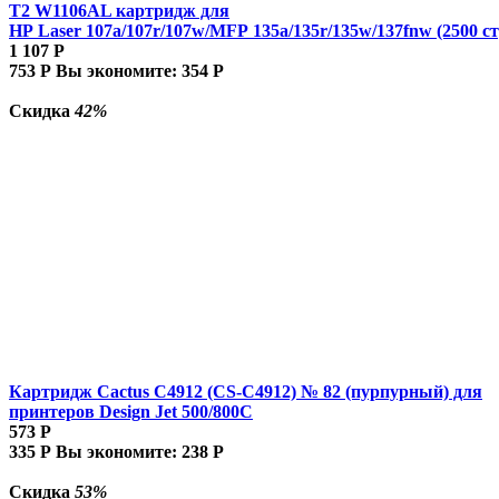
T2 W1106AL картридж для
HP Laser 107a/107r/107w/MFP 135a/135r/135w/137fnw (2500 ст
1 107
Р
753
Р
Вы экономите:
354
Р
Скидка
42%
Картридж Cactus C4912 (CS-C4912) № 82 (пурпурный) для
принтеров Design Jet 500/800C
573
Р
335
Р
Вы экономите:
238
Р
Скидка
53%