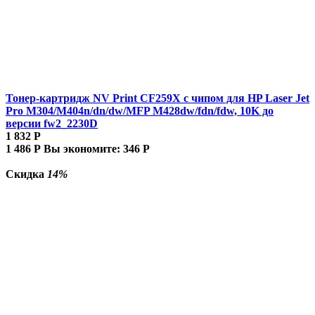
Тонер-картридж NV Print CF259X с чипом для HP Laser Jet
Pro M304/M404n/dn/dw/MFP M428dw/fdn/fdw, 10K до
версии fw2_2230D
1 832
Р
1 486
Р
Вы экономите:
346
Р
Скидка
14%