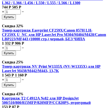
L362 / L366 / L456 / L550 / L555 / L566 / L1300
744
Р
505
Р
+
−
Купить
Скидка
32%
Тонер-картридж Easyprint CF259X/Canon 057H LH-
CF259X U_NC для HP LaserJet Pro M304/M404/M428/Canon
LBP223/MF443 (10000 стр.) черный, БЕЗ ЧИПА
1 332
Р
906
Р
+
−
Купить
Скидка
25%
Тонер-картридж NV Print W1335X (NV-W1335X) для HP
LaserJet M438/M442/M443, 13,7K
1 543
Р
1 160
Р
+
−
Купить
Скидка
43%
Картридж T2 C4912A №82 для HP DesignJet
500/510/800/815MFP/820MFP/CC820PS, пурпурный
153
Р
87
Р