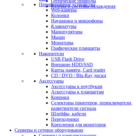
Оптические приводы
Периферийные устройства
Кулеры и системы охлаждения
Web-камеры
Колонки
Наушники и микрофоны
Клавиатуры
Манипуляторы
Мыши
Мониторы
Графические планшеты
Накопители
USB Flash Drive
Внешние HDD/SSD
Карты памяти, Card reader
CD / DVD / Blu-Ray диски
Аксессуары
Аксессуары к ноутбукам
Аскессуары к планшетам
Коврики
Селекторы принтеров, переключатели,
разветвители сигнала
Шлейфы, кабели
Переходники
Крепления для мониторов
Серверы и сетевое оборудование
Серверы и комплектующие