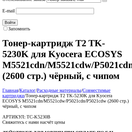
E-mail
Войти
Запомнить
Тонер-картридж T2 TK-
5230K для Kyocera ECOSYS
M5521cdn/M5521cdw/P5021cd
(2600 стр.) чёрный, с чипом
Главная
/
Каталог
/
Расходные материалы
/
Совместимые
картриджи
/
Тонер-картридж T2 TK-5230K для Kyocera
ECOSYS M5521cdn/M5521cdw/P5021cdn/P5021cdw (2600 стр.)
чёрный, с чипом
АРТИКУЛ:
TC-K5230B
Свяжитесь с нами насчёт цены