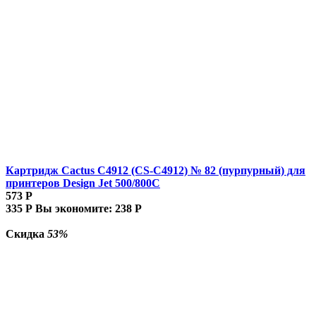
Картридж Cactus C4912 (CS-C4912) № 82 (пурпурный) для
принтеров Design Jet 500/800C
573
Р
335
Р
Вы экономите:
238
Р
Скидка
53%