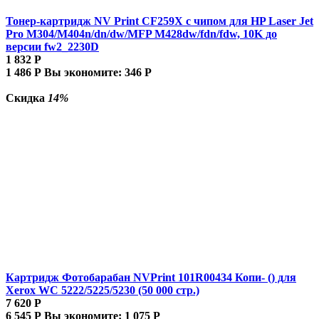
Тонер-картридж NV Print CF259X с чипом для HP Laser Jet
Pro M304/M404n/dn/dw/MFP M428dw/fdn/fdw, 10K до
версии fw2_2230D
1 832
Р
1 486
Р
Вы экономите:
346
Р
Скидка
14%
Картридж Фотобарабан NVPrint 101R00434 Копи- () для
Xerox WC 5222/5225/5230 (50 000 стр.)
7 620
Р
6 545
Р
Вы экономите:
1 075
Р