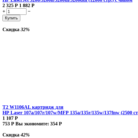
2 325
Р
1 882
Р
+
−
Купить
Скидка
32%
T2 W1106AL картридж для
HP Laser 107a/107r/107w/MFP 135a/135r/135w/137fnw (2500 ст
1 107
Р
753
Р
Вы экономите:
354
Р
Скидка
42%