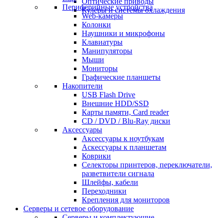
Оптические приводы
Периферийные устройства
Кулеры и системы охлаждения
Web-камеры
Колонки
Наушники и микрофоны
Клавиатуры
Манипуляторы
Мыши
Мониторы
Графические планшеты
Накопители
USB Flash Drive
Внешние HDD/SSD
Карты памяти, Card reader
CD / DVD / Blu-Ray диски
Аксессуары
Аксессуары к ноутбукам
Аскессуары к планшетам
Коврики
Селекторы принтеров, переключатели,
разветвители сигнала
Шлейфы, кабели
Переходники
Крепления для мониторов
Серверы и сетевое оборудование
Серверы и комплектующие