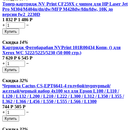
Тонер-картридж NV Print CF259X с чипом для HP Laser Jet
Pro M304/M404n/dn/dw/MFP M428dw/fdn/fdw, 10K до
версии fw2_2230D
1 832
Р
1 486
Р
+
−
Купить
Скидка
14%
Картридж Фотобарабан NVPrint 101R00434 Копи- () для
Xerox WC 5222/5225/5230 (50 000 стр.)
7 620
Р
6 545
Р
+
−
Купить
Скидка
32%
Чернила Cactus CS-EPT6641-4 голубой/пурпурный/
желтый/черный набор 4x100 мл для Epson L100 / L110 /
L120 / L132 / L200 / L210 / L222 / L300 / L312 / L350 / L355 /
L362 / L366 / L456 / L550 / L555 / L566 / L1300
744
Р
505
Р
+
−
Купить
Скидка
32%