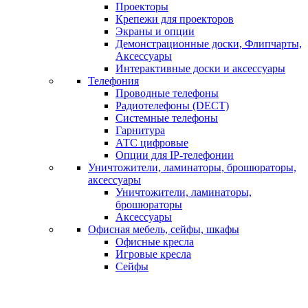
Проекторы
Крепежи для проекторов
Экраны и опции
Демонстрационные доски, Флипчарты,
Аксессуары
Интерактивные доски и аксессуары
Телефония
Проводные телефоны
Радиотелефоны (DECT)
Системные телефоны
Гарнитура
АТС цифровые
Опции для IP-телефонии
Уничтожители, ламинаторы, брошюраторы,
аксессуары
Уничтожители, ламинаторы,
брошюраторы
Аксессуары
Офисная мебель, сейфы, шкафы
Офисные кресла
Игровые кресла
Сейфы