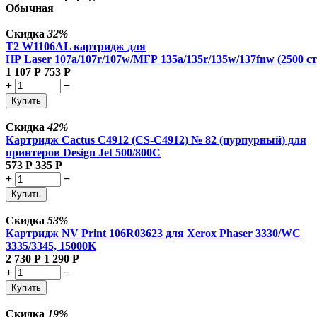
Обычная
Скидка
32%
T2 W1106AL картридж для
HP Laser 107a/107r/107w/MFP 135a/135r/135w/137fnw (2500 ст
1 107
Р
753
Р
+
−
Купить
Скидка
42%
Картридж Cactus C4912 (CS-C4912) № 82 (пурпурный) для
принтеров Design Jet 500/800C
573
Р
335
Р
+
−
Купить
Скидка
53%
Картридж NV Print 106R03623 для Xerox Phaser 3330/WC
3335/3345, 15000K
2 730
Р
1 290
Р
+
−
Купить
Скидка
19%