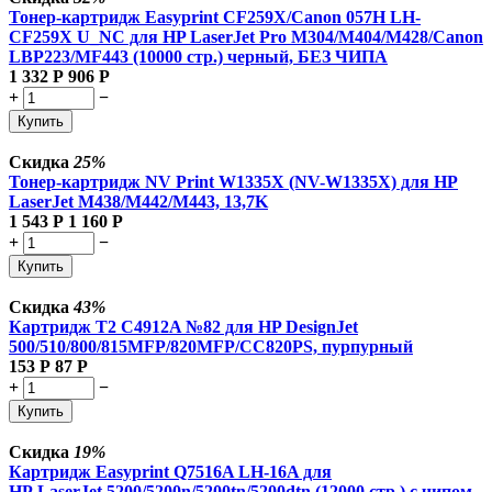
Тонер-картридж Easyprint CF259X/Canon 057H LH-
CF259X U_NC для HP LaserJet Pro M304/M404/M428/Canon
LBP223/MF443 (10000 стр.) черный, БЕЗ ЧИПА
1 332
Р
906
Р
+
−
Купить
Скидка
25%
Тонер-картридж NV Print W1335X (NV-W1335X) для HP
LaserJet M438/M442/M443, 13,7K
1 543
Р
1 160
Р
+
−
Купить
Скидка
43%
Картридж T2 C4912A №82 для HP DesignJet
500/510/800/815MFP/820MFP/CC820PS, пурпурный
153
Р
87
Р
+
−
Купить
Скидка
19%
Картридж Easyprint Q7516A LH-16A для
HP LaserJet 5200/5200n/5200tn/5200dtn (12000 стр.) с чипом