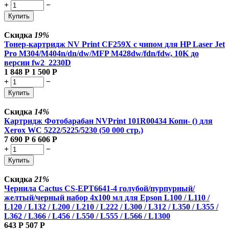
+
−
Купить
Скидка
19%
Тонер-картридж NV Print CF259X с чипом для HP Laser Jet
Pro M304/M404n/dn/dw/MFP M428dw/fdn/fdw, 10K до
версии fw2_2230D
1 848
Р
1 500
Р
+
−
Купить
Скидка
14%
Картридж Фотобарабан NVPrint 101R00434 Копи- () для
Xerox WC 5222/5225/5230 (50 000 стр.)
7 690
Р
6 606
Р
+
−
Купить
Скидка
21%
Чернила Cactus CS-EPT6641-4 голубой/пурпурный/
желтый/черный набор 4x100 мл для Epson L100 / L110 /
L120 / L132 / L200 / L210 / L222 / L300 / L312 / L350 / L355 /
L362 / L366 / L456 / L550 / L555 / L566 / L1300
643
Р
507
Р