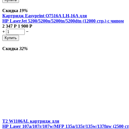
Скидка
19%
Картридж Easyprint Q7516A LH-16A для
HP LaserJet 5200/5200n/5200tn/5200dtn (12000 стр.) с чипом
2 347
Р
1 900
Р
+
−
Купить
Скидка
32%
T2 W1106AL картридж для
HP Laser 107a/107r/107w/MFP 135a/135r/135w/137fnw (2500 ст