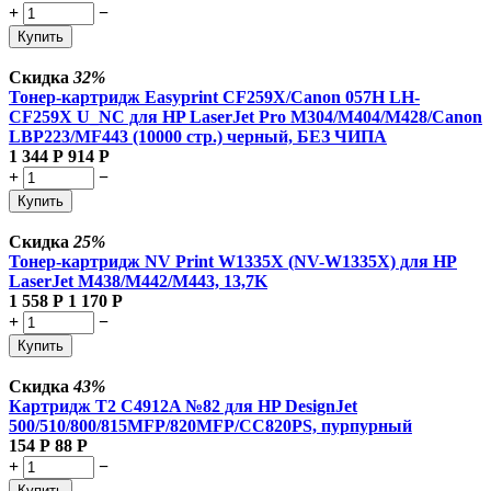
+
−
Купить
Скидка
32%
Тонер-картридж Easyprint CF259X/Canon 057H LH-
CF259X U_NC для HP LaserJet Pro M304/M404/M428/Canon
LBP223/MF443 (10000 стр.) черный, БЕЗ ЧИПА
1 344
Р
914
Р
+
−
Купить
Скидка
25%
Тонер-картридж NV Print W1335X (NV-W1335X) для HP
LaserJet M438/M442/M443, 13,7K
1 558
Р
1 170
Р
+
−
Купить
Скидка
43%
Картридж T2 C4912A №82 для HP DesignJet
500/510/800/815MFP/820MFP/CC820PS, пурпурный
154
Р
88
Р
+
−
Купить