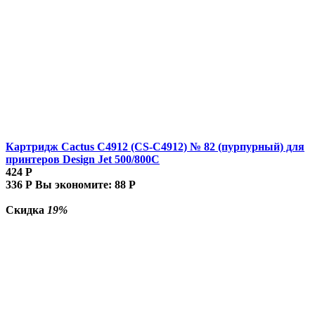
Картридж Cactus C4912 (CS-C4912) № 82 (пурпурный) для
принтеров Design Jet 500/800C
424
Р
336
Р
Вы экономите:
88
Р
Скидка
19%