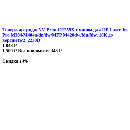
Тонер-картридж NV Print CF259X с чипом для HP Laser Jet
Pro M304/M404n/dn/dw/MFP M428dw/fdn/fdw, 10K до
версии fw2_2230D
1 848
Р
1 500
Р
Вы экономите:
348
Р
Скидка
14%