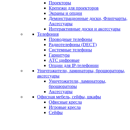
Проекторы
Крепежи для проекторов
Экраны и опции
Демонстрационные доски, Флипчарты,
Аксессуары
Интерактивные доски и аксессуары
Телефония
Проводные телефоны
Радиотелефоны (DECT)
Системные телефоны
Гарнитура
АТС цифровые
Опции для IP-телефонии
Уничтожители, ламинаторы, брошюраторы,
аксессуары
Уничтожители, ламинаторы,
брошюраторы
Аксессуары
Офисная мебель, сейфы, шкафы
Офисные кресла
Игровые кресла
Сейфы