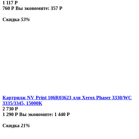
1 117
Р
760
Р
Вы экономите:
357
Р
Скидка
53%
Картридж NV Print 106R03623 для Xerox Phaser 3330/WC
3335/3345, 15000K
2 730
Р
1 290
Р
Вы экономите:
1 440
Р
Скидка
21%