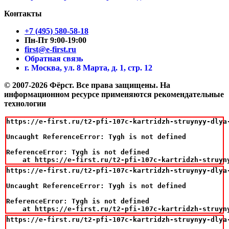
Контакты
+7 (495) 580-58-18
Пн-Пт 9:00-19:00
first@e-first.ru
Обратная связь
г. Москва, ул. 8 Марта, д. 1, стр. 12
© 2007-2026 Фёрст. Все права защищены.
На
информационном ресурсе применяются рекомендательные
технологии
https://e-first.ru/t2-pfi-107c-kartridzh-struynyy-dlya
Uncaught ReferenceError: Tygh is not defined

ReferenceError: Tygh is not defined

    at https://e-first.ru/t2-pfi-107c-kartridzh-struyn
https://e-first.ru/t2-pfi-107c-kartridzh-struynyy-dlya
Uncaught ReferenceError: Tygh is not defined

ReferenceError: Tygh is not defined

    at https://e-first.ru/t2-pfi-107c-kartridzh-struyn
https://e-first.ru/t2-pfi-107c-kartridzh-struynyy-dlya