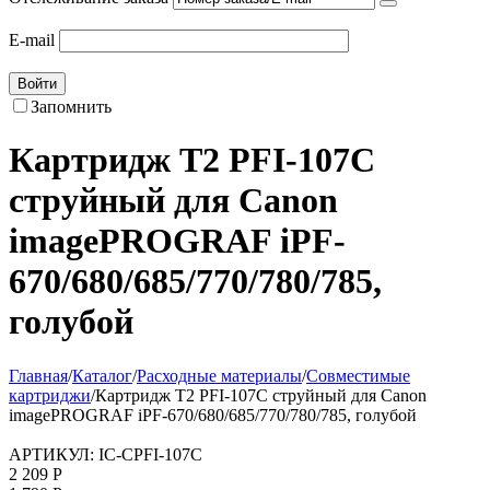
E-mail
Войти
Запомнить
Картридж T2 PFI-107C
струйный для Canon
imagePROGRAF iPF-
670/680/685/770/780/785,
голубой
Главная
/
Каталог
/
Расходные материалы
/
Совместимые
картриджи
/
Картридж T2 PFI-107C струйный для Canon
imagePROGRAF iPF-670/680/685/770/780/785, голубой
АРТИКУЛ:
IC-CPFI-107C
2 209
Р