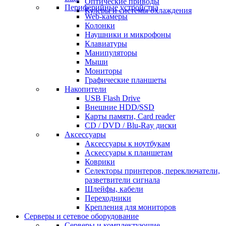
Оптические приводы
Периферийные устройства
Кулеры и системы охлаждения
Web-камеры
Колонки
Наушники и микрофоны
Клавиатуры
Манипуляторы
Мыши
Мониторы
Графические планшеты
Накопители
USB Flash Drive
Внешние HDD/SSD
Карты памяти, Card reader
CD / DVD / Blu-Ray диски
Аксессуары
Аксессуары к ноутбукам
Аскессуары к планшетам
Коврики
Селекторы принтеров, переключатели,
разветвители сигнала
Шлейфы, кабели
Переходники
Крепления для мониторов
Серверы и сетевое оборудование
Серверы и комплектующие