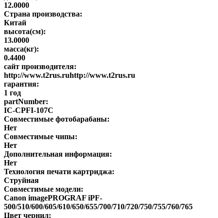
12.0000
Страна производства:
Китай
высота(см):
13.0000
масса(кг):
0.4400
сайт производителя:
http://www.t2rus.ruhttp://www.t2rus.ru
гарантия:
1 год
partNumber:
IC-CPFI-107C
Совместимые фотобарабаны:
Нет
Совместимые чипы:
Нет
Дополнительная информация:
Нет
Технология печати картриджа:
Струйная
Совместимые модели:
Canon imagePROGRAF iPF-
500/510/600/605/610/650/655/700/710/720/750/755/760/765
Цвет чернил: