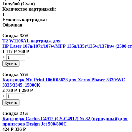
Голубой (Cyan)
Количество картриджей:
1
Емкость картриджа:
Обычная
Скидка
32%
T2 W1106AL картридж для
HP Laser 107a/107r/107w/MFP 135a/135r/135w/137fnw (2500 ст
1 117
Р
760
Р
+
−
Купить
Скидка
53%
Картридж NV Print 106R03623 для Xerox Phaser 3330/WC
3335/3345, 15000K
2 730
Р
1 290
Р
+
−
Купить
Скидка
21%
Картридж Cactus C4912 (CS-C4912) № 82 (пурпурный) для
принтеров Design Jet 500/800C
424
Р
336
Р