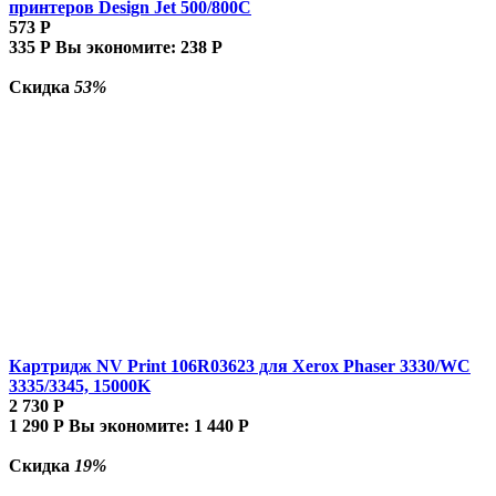
принтеров Design Jet 500/800C
573
Р
335
Р
Вы экономите:
238
Р
Скидка
53%
Картридж NV Print 106R03623 для Xerox Phaser 3330/WC
3335/3345, 15000K
2 730
Р
1 290
Р
Вы экономите:
1 440
Р
Скидка
19%