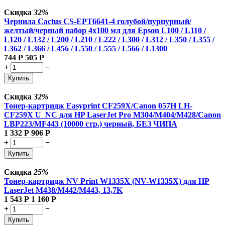
Скидка
32%
Чернила Cactus CS-EPT6641-4 голубой/пурпурный/
желтый/черный набор 4x100 мл для Epson L100 / L110 /
L120 / L132 / L200 / L210 / L222 / L300 / L312 / L350 / L355 /
L362 / L366 / L456 / L550 / L555 / L566 / L1300
744
Р
505
Р
+
−
Купить
Скидка
32%
Тонер-картридж Easyprint CF259X/Canon 057H LH-
CF259X U_NC для HP LaserJet Pro M304/M404/M428/Canon
LBP223/MF443 (10000 стр.) черный, БЕЗ ЧИПА
1 332
Р
906
Р
+
−
Купить
Скидка
25%
Тонер-картридж NV Print W1335X (NV-W1335X) для HP
LaserJet M438/M442/M443, 13,7K
1 543
Р
1 160
Р
+
−
Купить