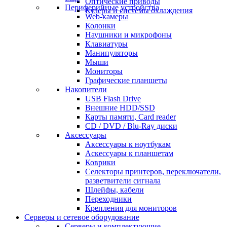
Оптические приводы
Периферийные устройства
Кулеры и системы охлаждения
Web-камеры
Колонки
Наушники и микрофоны
Клавиатуры
Манипуляторы
Мыши
Мониторы
Графические планшеты
Накопители
USB Flash Drive
Внешние HDD/SSD
Карты памяти, Card reader
CD / DVD / Blu-Ray диски
Аксессуары
Аксессуары к ноутбукам
Аскессуары к планшетам
Коврики
Селекторы принтеров, переключатели,
разветвители сигнала
Шлейфы, кабели
Переходники
Крепления для мониторов
Серверы и сетевое оборудование
Серверы и комплектующие