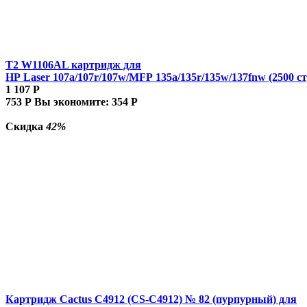
T2 W1106AL картридж для
HP Laser 107a/107r/107w/MFP 135a/135r/135w/137fnw (2500 ст
1 107
Р
753
Р
Вы экономите:
354
Р
Скидка
42%
Картридж Cactus C4912 (CS-C4912) № 82 (пурпурный) для