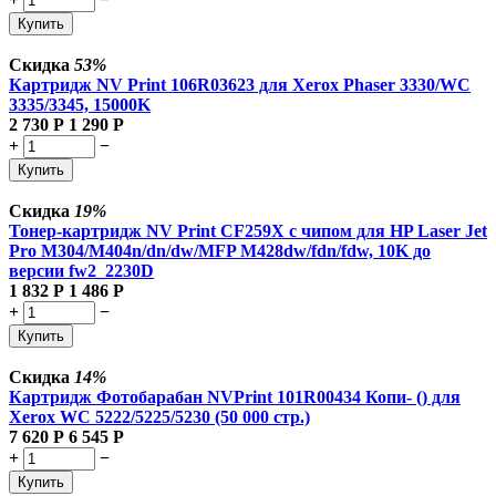
Купить
Скидка
53%
Картридж NV Print 106R03623 для Xerox Phaser 3330/WC
3335/3345, 15000K
2 730
Р
1 290
Р
+
−
Купить
Скидка
19%
Тонер-картридж NV Print CF259X с чипом для HP Laser Jet
Pro M304/M404n/dn/dw/MFP M428dw/fdn/fdw, 10K до
версии fw2_2230D
1 832
Р
1 486
Р
+
−
Купить
Скидка
14%
Картридж Фотобарабан NVPrint 101R00434 Копи- () для
Xerox WC 5222/5225/5230 (50 000 стр.)
7 620
Р
6 545
Р
+
−
Купить