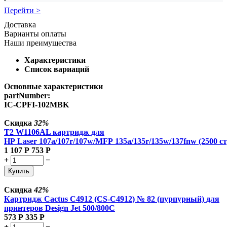
Перейти >
Доставка
Варианты оплаты
Наши преимущества
Характеристики
Список вариаций
Основные характеристики
partNumber:
IC-CPFI-102MBK
Скидка
32%
T2 W1106AL картридж для
HP Laser 107a/107r/107w/MFP 135a/135r/135w/137fnw (2500 ст
1 107
Р
753
Р
+
−
Купить
Скидка
42%
Картридж Cactus C4912 (CS-C4912) № 82 (пурпурный) для
принтеров Design Jet 500/800C
573
Р
335
Р
+
−