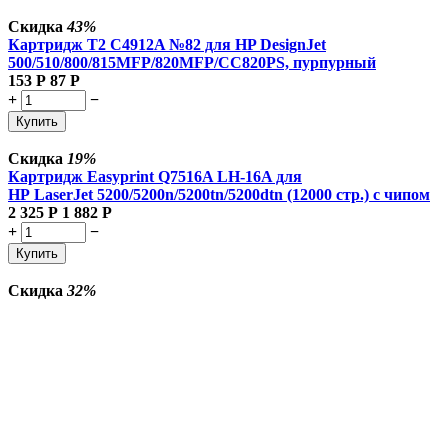
Скидка
43%
Картридж T2 C4912A №82 для HP DesignJet
500/510/800/815MFP/820MFP/CC820PS, пурпурный
153
Р
87
Р
+
−
Купить
Скидка
19%
Картридж Easyprint Q7516A LH-16A для
HP LaserJet 5200/5200n/5200tn/5200dtn (12000 стр.) с чипом
2 325
Р
1 882
Р
+
−
Купить
Скидка
32%