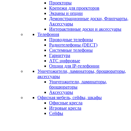
Проекторы
Крепежи для проекторов
Экраны и опции
Демонстрационные доски, Флипчарты,
Аксессуары
Интерактивные доски и аксессуары
Телефония
Проводные телефоны
Радиотелефоны (DECT)
Системные телефоны
Гарнитура
АТС цифровые
Опции для IP-телефонии
Уничтожители, ламинаторы, брошюраторы,
аксессуары
Уничтожители, ламинаторы,
брошюраторы
Аксессуары
Офисная мебель, сейфы, шкафы
Офисные кресла
Игровые кресла
Сейфы