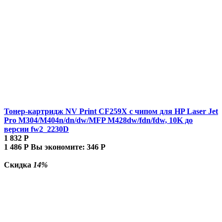
Тонер-картридж NV Print CF259X с чипом для HP Laser Jet
Pro M304/M404n/dn/dw/MFP M428dw/fdn/fdw, 10K до
версии fw2_2230D
1 832
Р
1 486
Р
Вы экономите:
346
Р
Скидка
14%