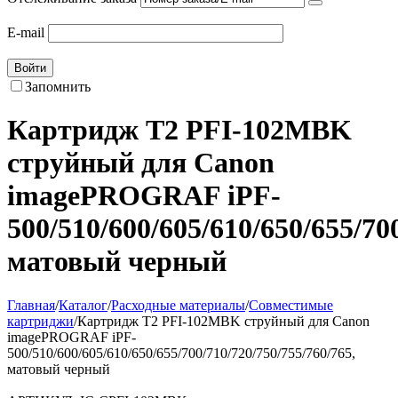
E-mail
Войти
Запомнить
Картридж T2 PFI-102MBK
струйный для Canon
imagePROGRAF iPF-
500/510/600/605/610/650/655/70
матовый черный
Главная
/
Каталог
/
Расходные материалы
/
Совместимые
картриджи
/
Картридж T2 PFI-102MBK струйный для Canon
imagePROGRAF iPF-
500/510/600/605/610/650/655/700/710/720/750/755/760/765,
матовый черный