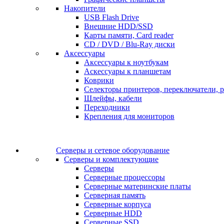
Накопители
USB Flash Drive
Внешние HDD/SSD
Карты памяти, Card reader
CD / DVD / Blu-Ray диски
Аксессуары
Аксессуары к ноутбукам
Аскессуары к планшетам
Коврики
Селекторы принтеров, переключатели, р
Шлейфы, кабели
Переходники
Крепления для мониторов
Серверы и сетевое оборудование
Серверы и комплектующие
Серверы
Серверные процессоры
Серверные материнские платы
Серверная память
Серверные корпуса
Серверные HDD
Серверные SSD