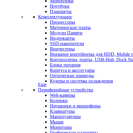
Моноблоки
Ноутбуки
Планшеты
Комплектующие
Процессоры
Материнские платы
Модули Памяти
Видеокарты
SSD-накопители
Винчестеры
Внешние контейнеры для HDD, Mobile r
Контроллеры, порты, USB-Hub, Dock Sta
Блоки питания
Корпуса и акссесуары
Оптические приводы
Кулеры и системы охлаждения
Еще
Периферийные устройства
Web-камеры
Колонки
Наушники и микрофоны
Клавиатуры
Манипуляторы
Мыши
Мониторы
Графические планшеты