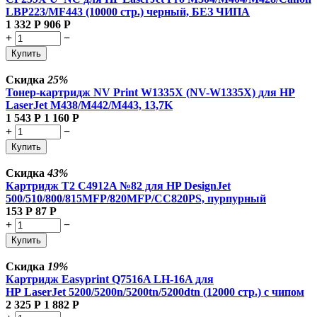
LBP223/MF443 (10000 стр.) черный, БЕЗ ЧИПА
1 332
Р
906
Р
+
−
Купить
Скидка
25%
Тонер-картридж NV Print W1335X (NV-W1335X) для HP
LaserJet M438/M442/M443, 13,7K
1 543
Р
1 160
Р
+
−
Купить
Скидка
43%
Картридж T2 C4912A №82 для HP DesignJet
500/510/800/815MFP/820MFP/CC820PS, пурпурный
153
Р
87
Р
+
−
Купить
Скидка
19%
Картридж Easyprint Q7516A LH-16A для
HP LaserJet 5200/5200n/5200tn/5200dtn (12000 стр.) с чипом
2 325
Р
1 882
Р