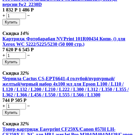
версии fw2_2230D
1 832
Р
1 486
Р
+
−
Купить
Скидка
14%
Картридж Фотобарабан NVPrint 101R00434 Копи- () для
Xerox WC 5222/5225/5230 (50 000 стр.)
7 620
Р
6 545
Р
+
−
Купить
Скидка
32%
Чернила Cactus CS-EPT6641-4 голубой/пурпурный/
желтый/черный набор 4x100 мл для Epson L100 / L110 /
L120 / L132 / L200 / L210 / L222 / L300 / L312 / L350 / L355 /
L362 / L366 / L456 / L550 / L555 / L566 / L1300
744
Р
505
Р
+
−
Купить
Скидка
32%
Тонер-картридж Easyprint CF259X/Canon 057H LH-
CF259X U_NC для HP LaserJet Pro M304/M404/M428/Canon