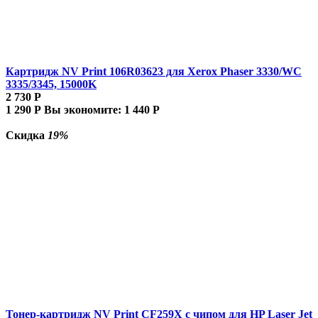
Картридж NV Print 106R03623 для Xerox Phaser 3330/WC
3335/3345, 15000K
2 730
Р
1 290
Р
Вы экономите:
1 440
Р
Скидка
19%
Тонер-картридж NV Print CF259X с чипом для HP Laser Jet