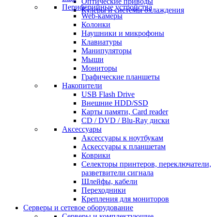
Оптические приводы
Периферийные устройства
Кулеры и системы охлаждения
Web-камеры
Колонки
Наушники и микрофоны
Клавиатуры
Манипуляторы
Мыши
Мониторы
Графические планшеты
Накопители
USB Flash Drive
Внешние HDD/SSD
Карты памяти, Card reader
CD / DVD / Blu-Ray диски
Аксессуары
Аксессуары к ноутбукам
Аскессуары к планшетам
Коврики
Селекторы принтеров, переключатели,
разветвители сигнала
Шлейфы, кабели
Переходники
Крепления для мониторов
Серверы и сетевое оборудование
Серверы и комплектующие