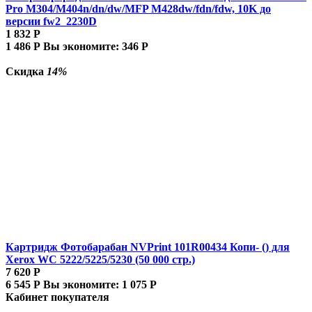
Pro M304/M404n/dn/dw/MFP M428dw/fdn/fdw, 10K до
версии fw2_2230D
1 832
Р
1 486
Р
Вы экономите:
346
Р
Скидка
14%
Картридж Фотобарабан NVPrint 101R00434 Копи- () для
Xerox WC 5222/5225/5230 (50 000 стр.)
7 620
Р
6 545
Р
Вы экономите:
1 075
Р
Кабинет покупателя