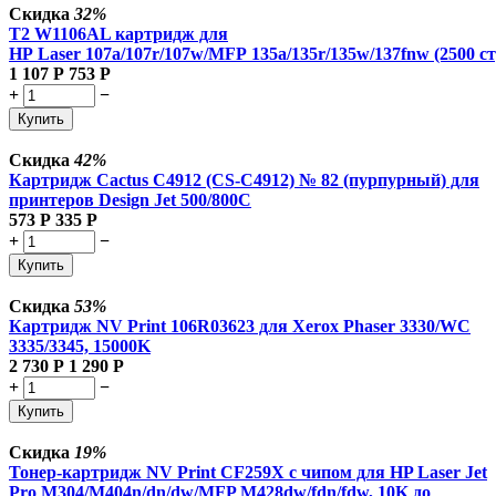
Скидка
32%
T2 W1106AL картридж для
HP Laser 107a/107r/107w/MFP 135a/135r/135w/137fnw (2500 ст
1 107
Р
753
Р
+
−
Купить
Скидка
42%
Картридж Cactus C4912 (CS-C4912) № 82 (пурпурный) для
принтеров Design Jet 500/800C
573
Р
335
Р
+
−
Купить
Скидка
53%
Картридж NV Print 106R03623 для Xerox Phaser 3330/WC
3335/3345, 15000K
2 730
Р
1 290
Р
+
−
Купить
Скидка
19%
Тонер-картридж NV Print CF259X с чипом для HP Laser Jet
Pro M304/M404n/dn/dw/MFP M428dw/fdn/fdw, 10K до