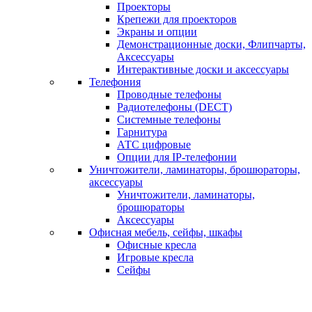
Проекторы
Крепежи для проекторов
Экраны и опции
Демонстрационные доски, Флипчарты,
Аксессуары
Интерактивные доски и аксессуары
Телефония
Проводные телефоны
Радиотелефоны (DECT)
Системные телефоны
Гарнитура
АТС цифровые
Опции для IP-телефонии
Уничтожители, ламинаторы, брошюраторы,
аксессуары
Уничтожители, ламинаторы,
брошюраторы
Аксессуары
Офисная мебель, сейфы, шкафы
Офисные кресла
Игровые кресла
Сейфы