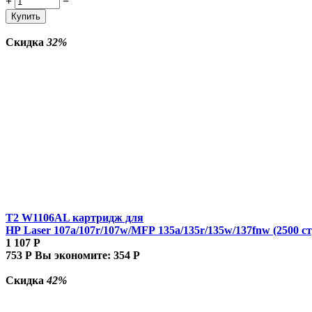
+
−
Купить
Скидка
32%
T2 W1106AL картридж для
HP Laser 107a/107r/107w/MFP 135a/135r/135w/137fnw (2500 ст
1 107
Р
753
Р
Вы экономите:
354
Р
Скидка
42%