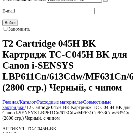
E-mail
Войти
Запомнить
T2 Cartridge 045H BK
Картридж TC-C045H BK для
Canon i-SENSYS
LBP611Cn/613Cdw/MF631Cn/
(2800 стр.) Черный, с чипом
Главная
/
Каталог
/
Расходные материалы
/
Совместимые
картриджи
/
T2 Cartridge 045H BK Картридж TC-C045H BK для
Canon i-SENSYS LBP611Cn/613Cdw/MF631Cn/633Cdw/635Cx
(2800 стр.) Черный, с чипом
АРТИКУЛ:
TC-C045H-BK