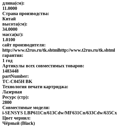
длина(см):
11.0000
Страна производства:
Китай
высота(см):
34.0000
масса(кг):
1.0100
сайт производителя:
http://www.t2rus.ru/tk.shtmlhttp://www.t2rus.ru/tk.shtml
гарантия:
1 год
Артикулы всех совместимых товаров:
1483448
partNumber:
TC-C045H BK
Технология печати картриджа:
Лазерная
Ресурс (стр):
2800
Совместимые модели:
i-SENSYS LBP611Cn/613Cdw/MF631Cn/633Cdw/635Cx
Цвет чернил:
Чёрный (Black)