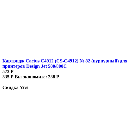
Картридж Cactus C4912 (CS-C4912) № 82 (пурпурный) для
принтеров Design Jet 500/800C
573
Р
335
Р
Вы экономите:
238
Р
Скидка
53%