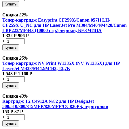
Купить
Скидка
32%
Тонер-картридж Easyprint CF259X/Canon 057H LH-
CF259X U_NC для HP LaserJet Pro M304/M404/M428/Canon
LBP223/MF443 (10000 стр.) черный, БЕЗ ЧИПА
1 332
Р
906
Р
+
−
Купить
Скидка
25%
Тонер-картридж NV Print W1335X (NV-W1335X) для HP
LaserJet M438/M442/M443, 13,7K
1 543
Р
1 160
Р
+
−
Купить
Скидка
43%
Картридж T2 C4912A №82 для HP DesignJet
500/510/800/815MFP/820MFP/CC820PS, пурпурный
153
Р
87
Р
+
−
Купить