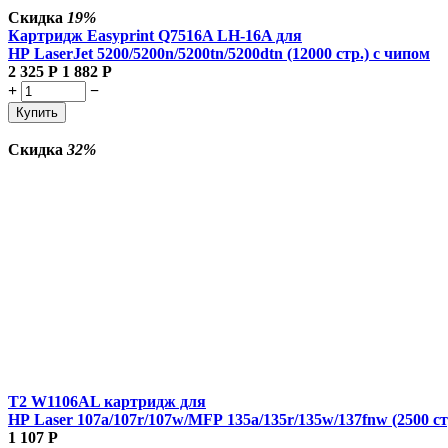
Скидка
19%
Картридж Easyprint Q7516A LH-16A для
HP LaserJet 5200/5200n/5200tn/5200dtn (12000 стр.) с чипом
2 325
Р
1 882
Р
+
−
Купить
Скидка
32%
T2 W1106AL картридж для
HP Laser 107a/107r/107w/MFP 135a/135r/135w/137fnw (2500 ст
1 107
Р