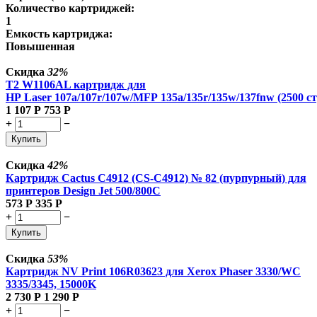
Количество картриджей:
1
Емкость картриджа:
Повышенная
Скидка
32%
T2 W1106AL картридж для
HP Laser 107a/107r/107w/MFP 135a/135r/135w/137fnw (2500 ст
1 107
Р
753
Р
+
−
Купить
Скидка
42%
Картридж Cactus C4912 (CS-C4912) № 82 (пурпурный) для
принтеров Design Jet 500/800C
573
Р
335
Р
+
−
Купить
Скидка
53%
Картридж NV Print 106R03623 для Xerox Phaser 3330/WC
3335/3345, 15000K
2 730
Р
1 290
Р
+
−