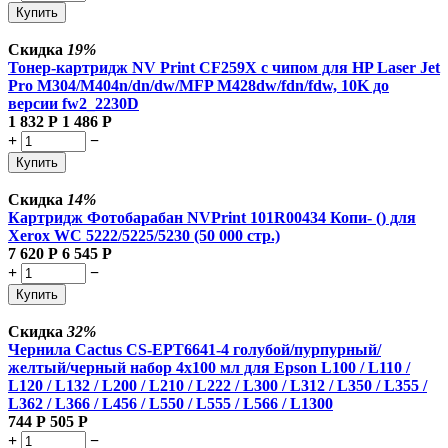
Купить
Скидка
19%
Тонер-картридж NV Print CF259X с чипом для HP Laser Jet
Pro M304/M404n/dn/dw/MFP M428dw/fdn/fdw, 10K до
версии fw2_2230D
1 832
Р
1 486
Р
+
−
Купить
Скидка
14%
Картридж Фотобарабан NVPrint 101R00434 Копи- () для
Xerox WC 5222/5225/5230 (50 000 стр.)
7 620
Р
6 545
Р
+
−
Купить
Скидка
32%
Чернила Cactus CS-EPT6641-4 голубой/пурпурный/
желтый/черный набор 4x100 мл для Epson L100 / L110 /
L120 / L132 / L200 / L210 / L222 / L300 / L312 / L350 / L355 /
L362 / L366 / L456 / L550 / L555 / L566 / L1300
744
Р
505
Р
+
−