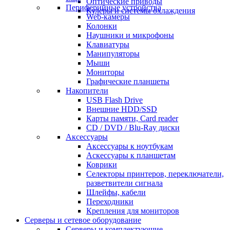
Оптические приводы
Периферийные устройства
Кулеры и системы охлаждения
Web-камеры
Колонки
Наушники и микрофоны
Клавиатуры
Манипуляторы
Мыши
Мониторы
Графические планшеты
Накопители
USB Flash Drive
Внешние HDD/SSD
Карты памяти, Card reader
CD / DVD / Blu-Ray диски
Аксессуары
Аксессуары к ноутбукам
Аскессуары к планшетам
Коврики
Селекторы принтеров, переключатели,
разветвители сигнала
Шлейфы, кабели
Переходники
Крепления для мониторов
Серверы и сетевое оборудование
Серверы и комплектующие