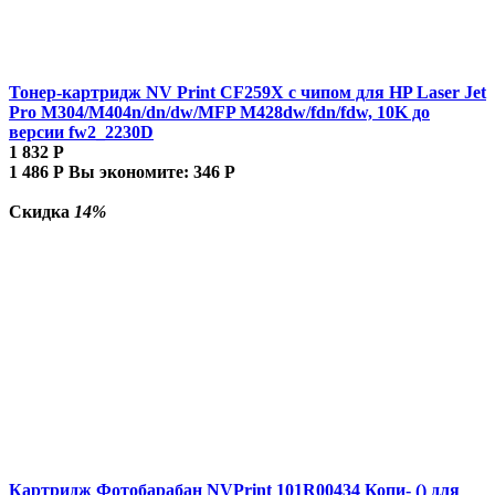
Тонер-картридж NV Print CF259X с чипом для HP Laser Jet
Pro M304/M404n/dn/dw/MFP M428dw/fdn/fdw, 10K до
версии fw2_2230D
1 832
Р
1 486
Р
Вы экономите:
346
Р
Скидка
14%
Картридж Фотобарабан NVPrint 101R00434 Копи- () для