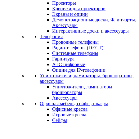
Проекторы
Крепежи для проекторов
Экраны и опции
Демонстрационные доски, Флипчарты,
Аксессуары
Интерактивные доски и аксессуары
Телефония
Проводные телефоны
Радиотелефоны (DECT)
Системные телефоны
Гарнитура
АТС цифровые
Опции для IP-телефонии
Уничтожители, ламинаторы, брошюраторы,
аксессуары
Уничтожители, ламинаторы,
брошюраторы
Аксессуары
Офисная мебель, сейфы, шкафы
Офисные кресла
Игровые кресла
Сейфы