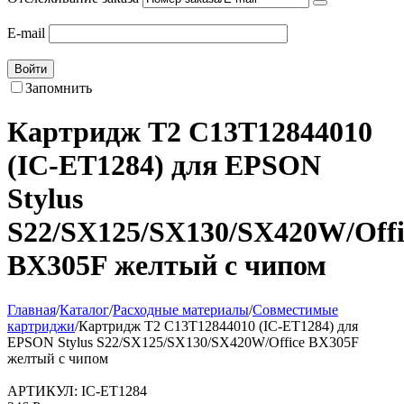
E-mail
Войти
Запомнить
Картридж T2 C13T12844010
(IC-ET1284) для EPSON
Stylus
S22/SX125/SX130/SX420W/Offi
BX305F желтый с чипом
Главная
/
Каталог
/
Расходные материалы
/
Совместимые
картриджи
/
Картридж T2 C13T12844010 (IC-ET1284) для
EPSON Stylus S22/SX125/SX130/SX420W/Office BX305F
желтый с чипом
АРТИКУЛ:
IC-ET1284