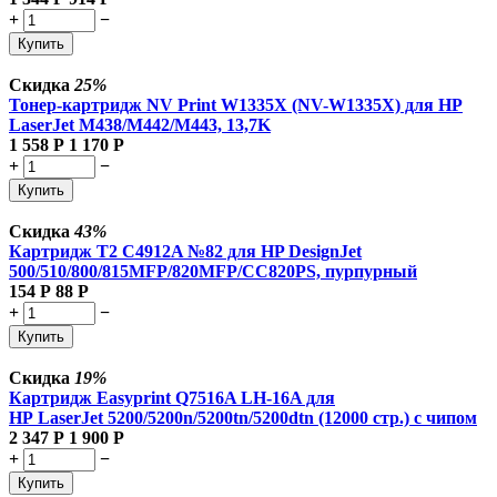
+
−
Купить
Скидка
25%
Тонер-картридж NV Print W1335X (NV-W1335X) для HP
LaserJet M438/M442/M443, 13,7K
1 558
Р
1 170
Р
+
−
Купить
Скидка
43%
Картридж T2 C4912A №82 для HP DesignJet
500/510/800/815MFP/820MFP/CC820PS, пурпурный
154
Р
88
Р
+
−
Купить
Скидка
19%
Картридж Easyprint Q7516A LH-16A для
HP LaserJet 5200/5200n/5200tn/5200dtn (12000 стр.) с чипом
2 347
Р
1 900
Р
+
−
Купить