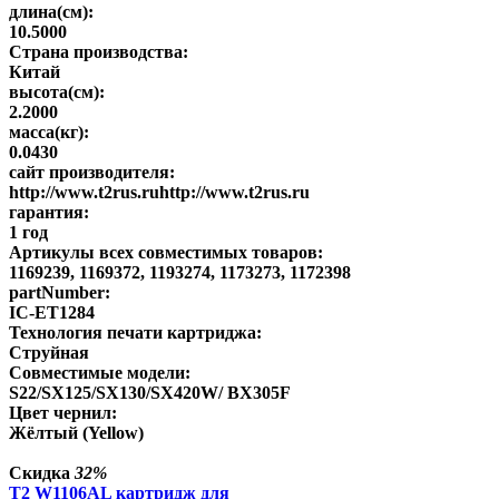
длина(см):
10.5000
Страна производства:
Китай
высота(см):
2.2000
масса(кг):
0.0430
сайт производителя:
http://www.t2rus.ruhttp://www.t2rus.ru
гарантия:
1 год
Артикулы всех совместимых товаров:
1169239, 1169372, 1193274, 1173273, 1172398
partNumber:
IC-ET1284
Технология печати картриджа:
Струйная
Совместимые модели:
S22/SX125/SX130/SX420W/ BX305F
Цвет чернил:
Жёлтый (Yellow)
Скидка
32%
T2 W1106AL картридж для