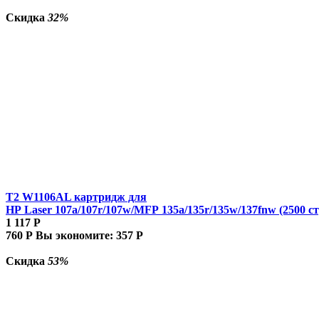
Скидка
32%
T2 W1106AL картридж для
HP Laser 107a/107r/107w/MFP 135a/135r/135w/137fnw (2500 ст
1 117
Р
760
Р
Вы экономите:
357
Р
Скидка
53%