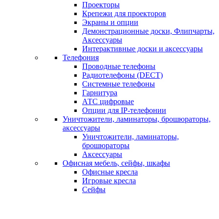
Проекторы
Крепежи для проекторов
Экраны и опции
Демонстрационные доски, Флипчарты,
Аксессуары
Интерактивные доски и аксессуары
Телефония
Проводные телефоны
Радиотелефоны (DECT)
Системные телефоны
Гарнитура
АТС цифровые
Опции для IP-телефонии
Уничтожители, ламинаторы, брошюраторы,
аксессуары
Уничтожители, ламинаторы,
брошюраторы
Аксессуары
Офисная мебель, сейфы, шкафы
Офисные кресла
Игровые кресла
Сейфы