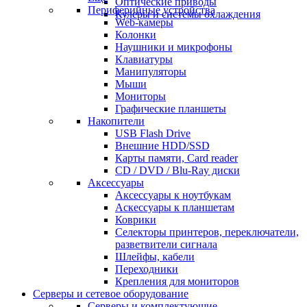
Оптические приводы
Периферийные устройства
Кулеры и системы охлаждения
Web-камеры
Колонки
Наушники и микрофоны
Клавиатуры
Манипуляторы
Мыши
Мониторы
Графические планшеты
Накопители
USB Flash Drive
Внешние HDD/SSD
Карты памяти, Card reader
CD / DVD / Blu-Ray диски
Аксессуары
Аксессуары к ноутбукам
Аскессуары к планшетам
Коврики
Селекторы принтеров, переключатели,
разветвители сигнала
Шлейфы, кабели
Переходники
Крепления для мониторов
Серверы и сетевое оборудование
Серверы и комплектующие