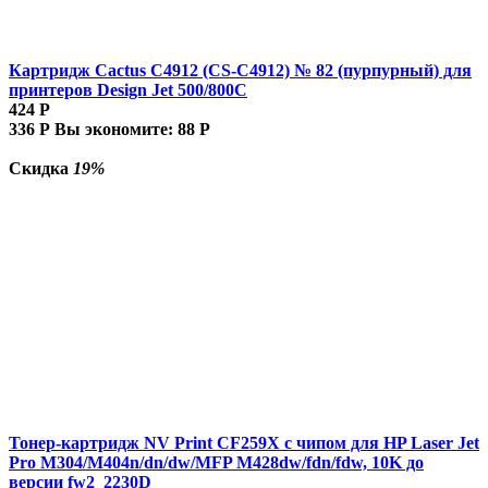
Картридж Cactus C4912 (CS-C4912) № 82 (пурпурный) для
принтеров Design Jet 500/800C
424
Р
336
Р
Вы экономите:
88
Р
Скидка
19%
Тонер-картридж NV Print CF259X с чипом для HP Laser Jet
Pro M304/M404n/dn/dw/MFP M428dw/fdn/fdw, 10K до
версии fw2_2230D