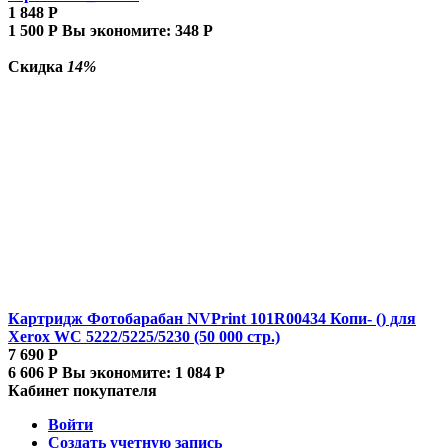
1 848
Р
1 500
Р
Вы экономите:
348
Р
Скидка
14%
Картридж Фотобарабан NVPrint 101R00434 Копи- () для
Xerox WC 5222/5225/5230 (50 000 стр.)
7 690
Р
6 606
Р
Вы экономите:
1 084
Р
Кабинет покупателя
Войти
Создать учетную запись