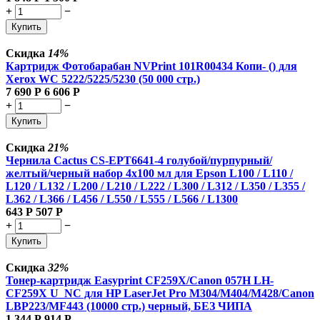
+
−
Купить
Скидка
14%
Картридж Фотобарабан NVPrint 101R00434 Копи- () для
Xerox WC 5222/5225/5230 (50 000 стр.)
7 690
Р
6 606
Р
+
−
Купить
Скидка
21%
Чернила Cactus CS-EPT6641-4 голубой/пурпурный/
желтый/черный набор 4x100 мл для Epson L100 / L110 /
L120 / L132 / L200 / L210 / L222 / L300 / L312 / L350 / L355 /
L362 / L366 / L456 / L550 / L555 / L566 / L1300
643
Р
507
Р
+
−
Купить
Скидка
32%
Тонер-картридж Easyprint CF259X/Canon 057H LH-
CF259X U_NC для HP LaserJet Pro M304/M404/M428/Canon
LBP223/MF443 (10000 стр.) черный, БЕЗ ЧИПА
1 344
Р
914
Р