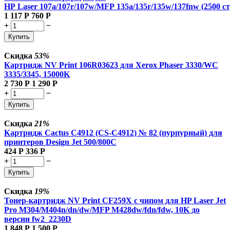
HP Laser 107a/107r/107w/MFP 135a/135r/135w/137fnw (2500 ст
1 117
Р
760
Р
+
−
Купить
Скидка
53%
Картридж NV Print 106R03623 для Xerox Phaser 3330/WC
3335/3345, 15000K
2 730
Р
1 290
Р
+
−
Купить
Скидка
21%
Картридж Cactus C4912 (CS-C4912) № 82 (пурпурный) для
принтеров Design Jet 500/800C
424
Р
336
Р
+
−
Купить
Скидка
19%
Тонер-картридж NV Print CF259X с чипом для HP Laser Jet
Pro M304/M404n/dn/dw/MFP M428dw/fdn/fdw, 10K до
версии fw2_2230D
1 848
Р
1 500
Р