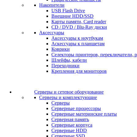
Накопители
USB Flash Drive
Внешние HDD/SSD
Карты памяти, Card reader
CD / DVD / Blu-Ray диски
Аксессуары
Аксессуары к ноутбукам
Аскессуары к планшетам
Коврики
Селекторы принтеров, переключатели, р
Шлейфы, кабели
Переходники
Крепления для мониторов
Серверы и сетевое оборудование
Серверы и комплектующие
Серверы
Серверные процессоры
Серверные материнские платы
Серверная память
Серверные корпуса
Серверные HDD
Серверные SSD