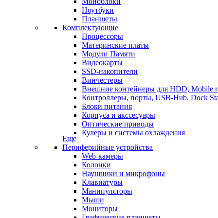
Моноблоки
Ноутбуки
Планшеты
Комплектующие
Процессоры
Материнские платы
Модули Памяти
Видеокарты
SSD-накопители
Винчестеры
Внешние контейнеры для HDD, Mobile r
Контроллеры, порты, USB-Hub, Dock Sta
Блоки питания
Корпуса и акссесуары
Оптические приводы
Кулеры и системы охлаждения
Еще
Периферийные устройства
Web-камеры
Колонки
Наушники и микрофоны
Клавиатуры
Манипуляторы
Мыши
Мониторы
Графические планшеты