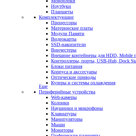
Моноблоки
Ноутбуки
Планшеты
Комплектующие
Процессоры
Материнские платы
Модули Памяти
Видеокарты
SSD-накопители
Винчестеры
Внешние контейнеры для HDD, Mobile r
Контроллеры, порты, USB-Hub, Dock Sta
Блоки питания
Корпуса и акссесуары
Оптические приводы
Кулеры и системы охлаждения
Еще
Периферийные устройства
Web-камеры
Колонки
Наушники и микрофоны
Клавиатуры
Манипуляторы
Мыши
Мониторы
Графические планшеты