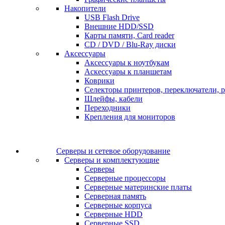
Накопители
USB Flash Drive
Внешние HDD/SSD
Карты памяти, Card reader
CD / DVD / Blu-Ray диски
Аксессуары
Аксессуары к ноутбукам
Аскессуары к планшетам
Коврики
Селекторы принтеров, переключатели, р
Шлейфы, кабели
Переходники
Крепления для мониторов
Серверы и сетевое оборудование
Серверы и комплектующие
Серверы
Серверные процессоры
Серверные материнские платы
Серверная память
Серверные корпуса
Серверные HDD
Серверные SSD