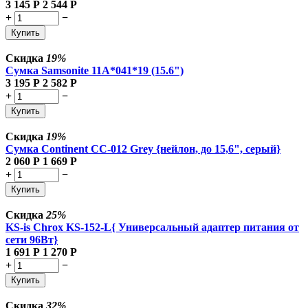
3 145
Р
2 544
Р
+
−
Купить
Скидка
19%
Сумка Samsonite 11A*041*19 (15.6")
3 195
Р
2 582
Р
+
−
Купить
Скидка
19%
Сумка Continent CC-012 Grey {нейлон, до 15,6", серый}
2 060
Р
1 669
Р
+
−
Купить
Скидка
25%
KS-is Chrox KS-152-L{ Универсальный адаптер питания от
сети 96Вт}
1 691
Р
1 270
Р
+
−
Купить
Скидка
32%