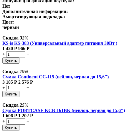
Липучки для фиксации ноутбука:
Нет
Дополнительная информация:
Амортизирующая подкладка
Цвет:
черный
Скидка
32%
KS-is KS-383 (Универсальный адаптер питания 30Вт )
1 420
Р
966
Р
+
−
Купить
Скидка
19%
Сумка Continent CC-115 (нейлон, черная до 15,6")
3 185
Р
2 576
Р
+
−
Купить
Скидка
25%
Сумка PORTCASE KCB-161BK (нейлон, черная до 15,6")
1 606
Р
1 202
Р
+
−
Купить