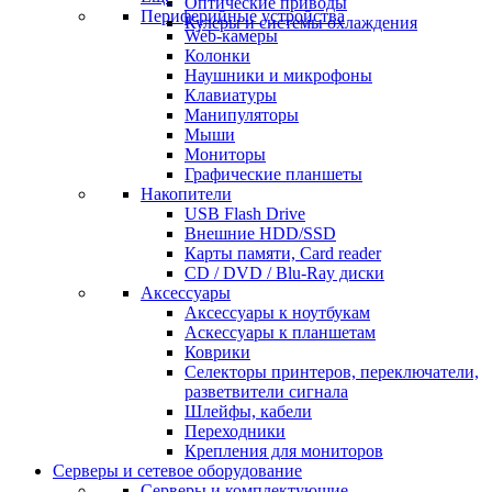
Оптические приводы
Периферийные устройства
Кулеры и системы охлаждения
Web-камеры
Колонки
Наушники и микрофоны
Клавиатуры
Манипуляторы
Мыши
Мониторы
Графические планшеты
Накопители
USB Flash Drive
Внешние HDD/SSD
Карты памяти, Card reader
CD / DVD / Blu-Ray диски
Аксессуары
Аксессуары к ноутбукам
Аскессуары к планшетам
Коврики
Селекторы принтеров, переключатели,
разветвители сигнала
Шлейфы, кабели
Переходники
Крепления для мониторов
Серверы и сетевое оборудование
Серверы и комплектующие