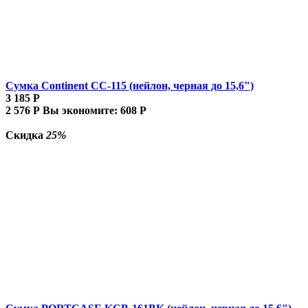
Сумка Continent CC-115 (нейлон, черная до 15,6")
3 185
Р
2 576
Р
Вы экономите:
608
Р
Скидка
25%