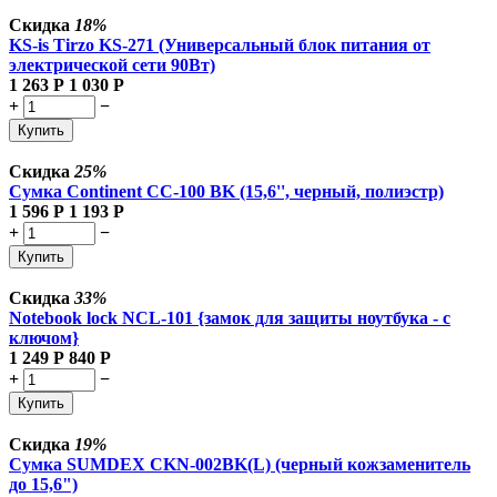
Скидка
18%
KS-is Tirzo KS-271 (Универсальный блок питания от
электрической сети 90Вт)
1 263
Р
1 030
Р
+
−
Купить
Скидка
25%
Сумка Continent CC-100 BK (15,6'', черный, полиэстр)
1 596
Р
1 193
Р
+
−
Купить
Скидка
33%
Notebook lock NCL-101 {замок для защиты ноутбука - с
ключом}
1 249
Р
840
Р
+
−
Купить
Скидка
19%
Сумка SUMDEX CKN-002BK(L) (черный кожзаменитель
до 15,6")