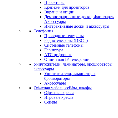
Проекторы
Крепежи для проекторов
Экраны и опции
Демонстрационные доски, Флипчарты,
Аксессуары
Интерактивные доски и аксессуары
Телефония
Проводные телефоны
Радиотелефоны (DECT)
Системные телефоны
Гарнитура
АТС цифровые
Опции для IP-телефонии
Уничтожители, ламинаторы, брошюраторы,
аксессуары
Уничтожители, ламинаторы,
брошюраторы
Аксессуары
Офисная мебель, сейфы, шкафы
Офисные кресла
Игровые кресла
Сейфы