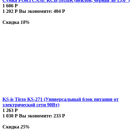
Сумка PORTCASE KCB-161BK (нейлон, черная до 15,6")
1 606
Р
1 202
Р
Вы экономите:
404
Р
Скидка
18%
KS-is Tirzo KS-271 (Универсальный блок питания от
электрической сети 90Вт)
1 263
Р
1 030
Р
Вы экономите:
233
Р
Скидка
25%