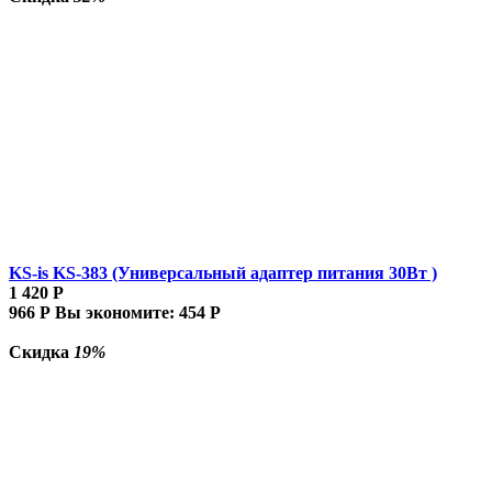
KS-is KS-383 (Универсальный адаптер питания 30Вт )
1 420
Р
966
Р
Вы экономите:
454
Р
Скидка
19%