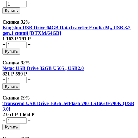
+
−
Купить
Скидка
32%
Kingston USB Drive 64GB DataTraveler Exodia M,, USB 3.2
gen.1 синий [DTXM/64GB]
1 163
Р
791
Р
+
−
Купить
Скидка
32%
Netac USB Drive 32GB U505
, USB2.0
821
Р
559
Р
+
−
Купить
Скидка
19%
Transcend USB Drive 16Gb JetFlash 790 TS16GJF790K {USB
3.0}
2 051
Р
1 664
Р
+
−
Купить