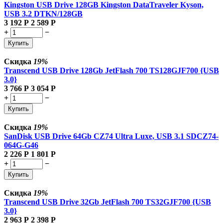
Kingston USB Drive 128GB Kingston DataTraveler Kyson,
USB 3.2 DTKN/128GB
3 192
Р
2 589
Р
+
−
Купить
Скидка
19%
Transcend USB Drive 128Gb JetFlash 700 TS128GJF700 {USB
3.0}
3 766
Р
3 054
Р
+
−
Купить
Скидка
19%
SanDisk USB Drive 64Gb CZ74 Ultra Luxe, USB 3.1 SDCZ74-
064G-G46
2 226
Р
1 801
Р
+
−
Купить
Скидка
19%
Transcend USB Drive 32Gb JetFlash 700 TS32GJF700 {USB
3.0}
2 963
Р
2 398
Р