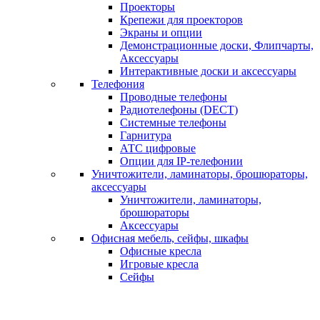
Проекторы
Крепежи для проекторов
Экраны и опции
Демонстрационные доски, Флипчарты,
Аксессуары
Интерактивные доски и аксессуары
Телефония
Проводные телефоны
Радиотелефоны (DECT)
Системные телефоны
Гарнитура
АТС цифровые
Опции для IP-телефонии
Уничтожители, ламинаторы, брошюраторы,
аксессуары
Уничтожители, ламинаторы,
брошюраторы
Аксессуары
Офисная мебель, сейфы, шкафы
Офисные кресла
Игровые кресла
Сейфы