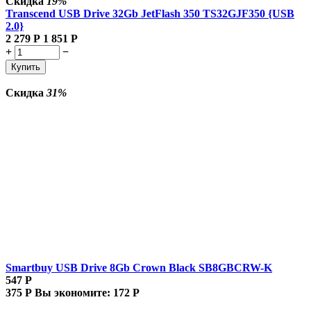
Скидка
19%
Transcend USB Drive 32Gb JetFlash 350 TS32GJF350 {USB
2.0}
2 279
Р
1 851
Р
+
−
Купить
Скидка
31%
Smartbuy USB Drive 8Gb Crown Black SB8GBCRW-K
547
Р
375
Р
Вы экономите:
172
Р