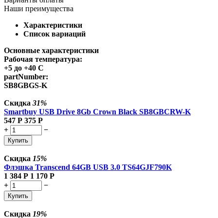
Наши преимущества
Характеристики
Список вариаций
Основные характеристики
Рабочая температура:
+5 до +40 С
partNumber:
SB8GBGS-K
Скидка
31%
Smartbuy USB Drive 8Gb Crown Black SB8GBCRW-K
547
Р
375
Р
+
−
Купить
Скидка
15%
Флэшка Transcend 64GB USB 3.0 TS64GJF790K
1 384
Р
1 170
Р
+
−
Купить
Скидка
19%