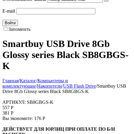
E-mail
Войти
Запомнить
Smartbuy USB Drive 8Gb
Glossy series Black SB8GBGS-
K
Главная
/
Каталог
/
Компьютеры и
комплектующие
/
Накопители
/
USB Flash Drive
/
Smartbuy USB
Drive 8Gb Glossy series Black SB8GBGS-K
АРТИКУЛ:
SB8GBGS-K
557
Р
381
Р
Вы экономите:
176
Р
ДЕЙСТВУЕТ ДЛЯ ЮРЛИЦ ПРИ ОПЛАТЕ ПО Б/Н