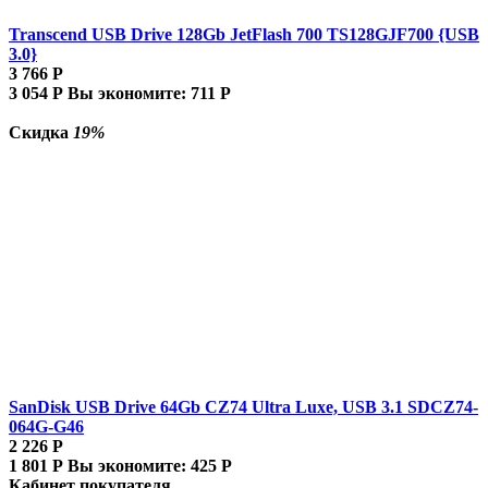
Transcend USB Drive 128Gb JetFlash 700 TS128GJF700 {USB
3.0}
3 766
Р
3 054
Р
Вы экономите:
711
Р
Скидка
19%
SanDisk USB Drive 64Gb CZ74 Ultra Luxe, USB 3.1 SDCZ74-
064G-G46
2 226
Р
1 801
Р
Вы экономите:
425
Р
Кабинет покупателя