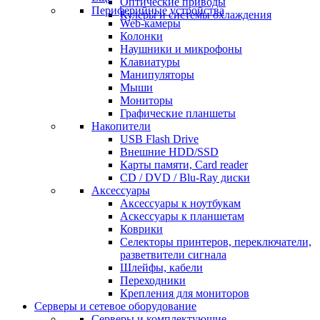
Оптические приводы
Периферийные устройства
Кулеры и системы охлаждения
Web-камеры
Колонки
Наушники и микрофоны
Клавиатуры
Манипуляторы
Мыши
Мониторы
Графические планшеты
Накопители
USB Flash Drive
Внешние HDD/SSD
Карты памяти, Card reader
CD / DVD / Blu-Ray диски
Аксессуары
Аксессуары к ноутбукам
Аскессуары к планшетам
Коврики
Селекторы принтеров, переключатели,
разветвители сигнала
Шлейфы, кабели
Переходники
Крепления для мониторов
Серверы и сетевое оборудование
Серверы и комплектующие