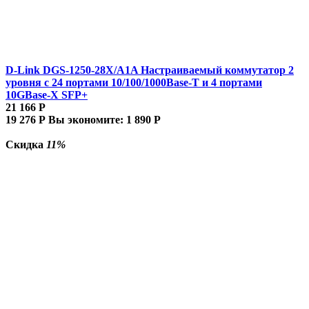
D-Link DGS-1250-28X/A1A Настраиваемый коммутатор 2
уровня c 24 портами 10/100/1000Base-T и 4 портами
10GBase-X SFP+
21 166
Р
19 276
Р
Вы экономите:
1 890
Р
Скидка
11%