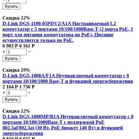
Купить
Скидка
12%
D-Link DGS-1100-05PDV2/A1A Настраиваемый L2
коммутатор с 5 портами 10/100/1000Base-T (2 порта PoE, 1
порт для питания коммутатора по PoE). Питание
осуществляется только по PoE.
6 983
Р
6 161
Р
+
−
Купить
Скидка
19%
D-Link DGS-1008A/F1A Неуправляемый коммутатор с 8
портами 10/100/1000 Base-T и функцией энергосбережения
2 164
Р
1 756
Р
+
−
Купить
Скидка
12%
D-Link DGS-1008MP/B1A Неуправляемый коммутатор с 8
портами 10/100/1000Base-T с поддержкой PoE
802.3af/802.3at (30 Вт, PoE бюджет 140 Вт) и функцией
энергосбережения
9 819
Р
8 655
Р