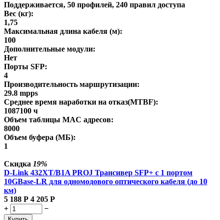
Поддерживается, 50 профилей, 240 правил доступа
Вес (кг):
1,75
Максимальная длина кабеля (м):
100
Дополнительные модули:
Нет
Порты SFP:
4
Производительность маршрутизации:
29.8 mpps
Среднее время наработки на отказ(MTBF):
1087100 ч
Объем таблицы MAC адресов:
8000
Объем буфера (МБ):
1
Скидка
19%
D-Link 432XT/B1A PROJ Трансивер SFP+ с 1 портом
10GBase-LR для одномодового оптического кабеля (до 10
км)
5 188
Р
4 205
Р
+
−
Купить