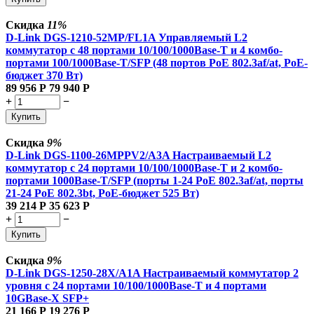
Скидка
11%
D-Link DGS-1210-52MP/FL1A Управляемый L2
коммутатор с 48 портами 10/100/1000Base-T и 4 комбо-
портами 100/1000Base-T/SFP (48 портов PoE 802.3af/at, PoE-
бюджет 370 Вт)
89 956
Р
79 940
Р
+
−
Купить
Скидка
9%
D-Link DGS-1100-26MPPV2/A3A Настраиваемый L2
коммутатор с 24 портами 10/100/1000Base-T и 2 комбо-
портами 1000Base-T/SFP (порты 1-24 PoE 802.3af/at, порты
21-24 PoE 802.3bt, PoE-бюджет 525 Вт)
39 214
Р
35 623
Р
+
−
Купить
Скидка
9%
D-Link DGS-1250-28X/A1A Настраиваемый коммутатор 2
уровня c 24 портами 10/100/1000Base-T и 4 портами
10GBase-X SFP+
21 166
Р
19 276
Р