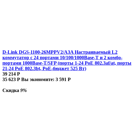
D-Link DGS-1100-26MPPV2/A3A Настраиваемый L2
коммутатор с 24 портами 10/100/1000Base-T и 2 комбо-
портами 1000Base-T/SFP (порты 1-24 PoE 802.3af/at, порты
21-24 PoE 802.3bt, PoE-бюджет 525 Вт)
39 214
Р
35 623
Р
Вы экономите:
3 591
Р
Скидка
9%