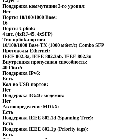
Layer 2
Поддержка коммутации 3-го уровня:
Нет
Порты 10/100/1000 Base:
16
Порты Uplink:
4 шт, (4xRJ-45, 4xSFP)
Тип uplink-портов:
10/100/1000 Base-TX (1000 мбит/с) Combo SFP
Протоколы Ethernet:
IEEE 802.3a, IEEE 802.3ab, IEEE 802.3u
Внутренняя пропускная способность:
40 Гбит/с
Поддержка IPv6:
Есть
Кол-во USB-портов:
Нет
Поддержка 3G/4G модемов:
Нет
Автоопределение MDI/X:
Есть
Поддержка IEEE 802.1d (Spanning Tree):
Есть
Поддержка IEEE 802.1p (Priority tags):
Есть