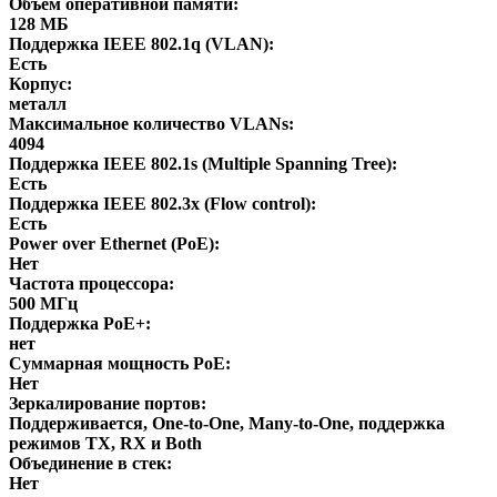
Объем оперативной памяти:
128 МБ
Поддержка IEEE 802.1q (VLAN):
Есть
Корпус:
металл
Максимальное количество VLANs:
4094
Поддержка IEEE 802.1s (Multiple Spanning Tree):
Есть
Поддержка IEEE 802.3x (Flow control):
Есть
Power over Ethernet (PoE):
Нет
Частота процессора:
500 МГц
Поддержка PoE+:
нет
Суммарная мощность PoE:
Нет
Зеркалирование портов:
Поддерживается, One-to-One, Many-to-One, поддержка
режимов TX, RX и Both
Объединение в стек:
Нет