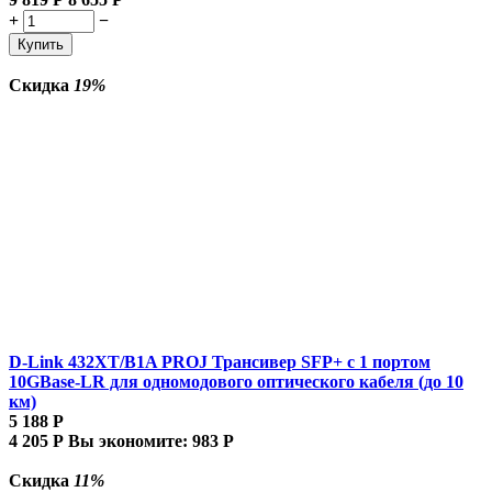
+
−
Купить
Скидка
19%
D-Link 432XT/B1A PROJ Трансивер SFP+ с 1 портом
10GBase-LR для одномодового оптического кабеля (до 10
км)
5 188
Р
4 205
Р
Вы экономите:
983
Р
Скидка
11%