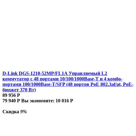
D-Link DGS-1210-52MP/FL1A Управляемый L2
коммутатор с 48 портами 10/100/1000Base-T и 4 комбо-
портами 100/1000Base-T/SFP (48 портов PoE 802.3af/at, PoE-
бюджет 370 Вт)
89 956
Р
79 940
Р
Вы экономите:
10 016
Р
Скидка
9%