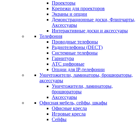
Проекторы
Крепежи для проекторов
Экраны и опции
Демонстрационные доски, Флипчарты,
Аксессуары
Интерактивные доски и аксессуары
Телефония
Проводные телефоны
Радиотелефоны (DECT)
Системные телефоны
Гарнитура
АТС цифровые
Опции для IP-телефонии
Уничтожители, ламинаторы, брошюраторы,
аксессуары
Уничтожители, ламинаторы,
брошюраторы
Аксессуары
Офисная мебель, сейфы, шкафы
Офисные кресла
Игровые кресла
Сейфы