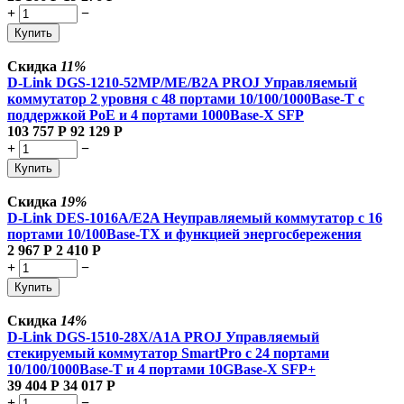
+
−
Купить
Скидка
11%
D-Link DGS-1210-52MP/ME/B2A PROJ Управляемый
коммутатор 2 уровня с 48 портами 10/100/1000Base-T с
поддержкой PoE и 4 портами 1000Base-X SFP
103 757
Р
92 129
Р
+
−
Купить
Скидка
19%
D-Link DES-1016A/E2A Неуправляемый коммутатор с 16
портами 10/100Base-TX и функцией энергосбережения
2 967
Р
2 410
Р
+
−
Купить
Скидка
14%
D-Link DGS-1510-28X/A1A PROJ Управляемый
стекируемый коммутатор SmartPro с 24 портами
10/100/1000Base-T и 4 портами 10GBase-X SFP+
39 404
Р
34 017
Р
+
−