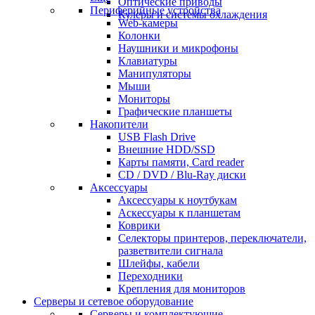
Оптические приводы
Периферийные устройства
Кулеры и системы охлаждения
Web-камеры
Колонки
Наушники и микрофоны
Клавиатуры
Манипуляторы
Мыши
Мониторы
Графические планшеты
Накопители
USB Flash Drive
Внешние HDD/SSD
Карты памяти, Card reader
CD / DVD / Blu-Ray диски
Аксессуары
Аксессуары к ноутбукам
Аскессуары к планшетам
Коврики
Селекторы принтеров, переключатели,
разветвители сигнала
Шлейфы, кабели
Переходники
Крепления для мониторов
Серверы и сетевое оборудование
Серверы и комплектующие