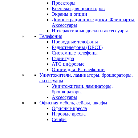
Проекторы
Крепежи для проекторов
Экраны и опции
Демонстрационные доски, Флипчарты,
Аксессуары
Интерактивные доски и аксессуары
Телефония
Проводные телефоны
Радиотелефоны (DECT)
Системные телефоны
Гарнитура
АТС цифровые
Опции для IP-телефонии
Уничтожители, ламинаторы, брошюраторы,
аксессуары
Уничтожители, ламинаторы,
брошюраторы
Аксессуары
Офисная мебель, сейфы, шкафы
Офисные кресла
Игровые кресла
Сейфы