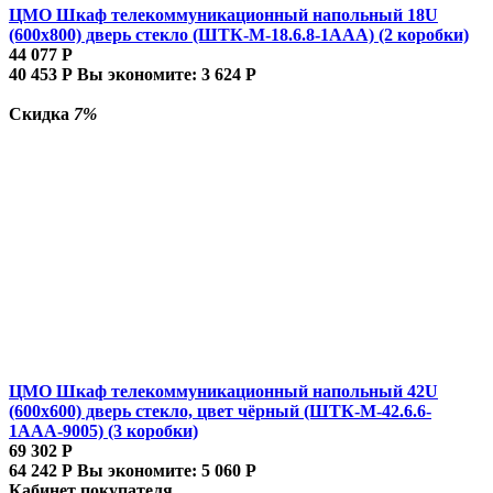
ЦМО Шкаф телекоммуникационный напольный 18U
(600x800) дверь стекло (ШТК-М-18.6.8-1AAA) (2 коробки)
44 077
Р
40 453
Р
Вы экономите:
3 624
Р
Скидка
7%
ЦМО Шкаф телекоммуникационный напольный 42U
(600x600) дверь стекло, цвет чёрный (ШТК-М-42.6.6-
1ААА-9005) (3 коробки)
69 302
Р
64 242
Р
Вы экономите:
5 060
Р
Кабинет покупателя