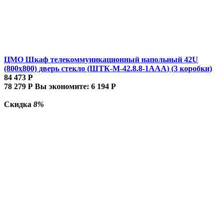
ЦМО Шкаф телекоммуникационный напольный 42U
(800x800) дверь стекло (ШТК-М-42.8.8-1ААА) (3 коробки)
84 473
Р
78 279
Р
Вы экономите:
6 194
Р
Скидка
8%