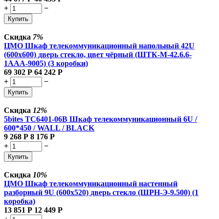
+
−
Купить
Скидка
7%
ЦМО Шкаф телекоммуникационный напольный 42U
(600x600) дверь стекло, цвет чёрный (ШТК-М-42.6.6-
1ААА-9005) (3 коробки)
69 302
Р
64 242
Р
+
−
Купить
Скидка
12%
5bites TC6401-06B Шкаф телекоммуникационный 6U /
600*450 / WALL / BLACK
9 268
Р
8 176
Р
+
−
Купить
Скидка
10%
ЦМО Шкаф телекоммуникационный настенный
разборный 9U (600х520) дверь стекло (ШРН-Э-9.500) (1
коробка)
13 851
Р
12 449
Р