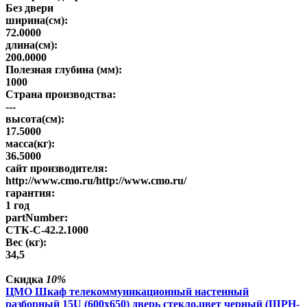
Без двери
ширина(см):
72.0000
длина(см):
200.0000
Полезная глубина (мм):
1000
Страна производства:
---
высота(см):
17.5000
масса(кг):
36.5000
сайт производителя:
http://www.cmo.ru/http://www.cmo.ru/
гарантия:
1 год
partNumber:
СТК-С-42.2.1000
Вес (кг):
34,5
Скидка
10%
ЦМО Шкаф телекоммуникационный настенный
разборный 15U (600х650) дверь стекло,цвет черный (ШРН-