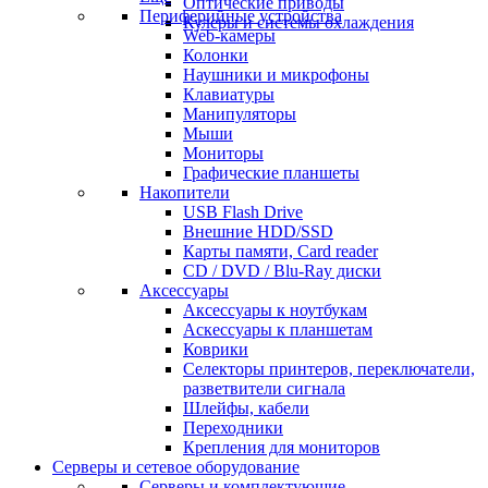
Оптические приводы
Периферийные устройства
Кулеры и системы охлаждения
Web-камеры
Колонки
Наушники и микрофоны
Клавиатуры
Манипуляторы
Мыши
Мониторы
Графические планшеты
Накопители
USB Flash Drive
Внешние HDD/SSD
Карты памяти, Card reader
CD / DVD / Blu-Ray диски
Аксессуары
Аксессуары к ноутбукам
Аскессуары к планшетам
Коврики
Селекторы принтеров, переключатели,
разветвители сигнала
Шлейфы, кабели
Переходники
Крепления для мониторов
Серверы и сетевое оборудование
Серверы и комплектующие