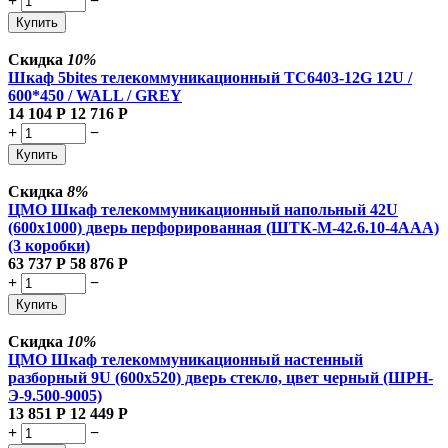
+
−
Купить
Скидка
10%
Шкаф 5bites телекоммуникационный TC6403-12G 12U /
600*450 / WALL / GREY
14 104
Р
12 716
Р
+
−
Купить
Скидка
8%
ЦМО Шкаф телекоммуникационный напольный 42U
(600x1000) дверь перфорированная (ШТК-М-42.6.10-4ААА)
(3 коробки)
63 737
Р
58 876
Р
+
−
Купить
Скидка
10%
ЦМО Шкаф телекоммуникационный настенный
разборный 9U (600х520) дверь стекло, цвет черный (ШРН-
Э-9.500-9005)
13 851
Р
12 449
Р
+
−