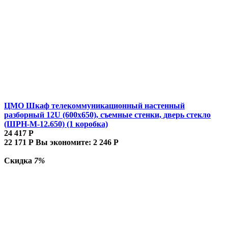
ЦМО Шкаф телекоммуникационный настенный
разборный 12U (600х650), съемные стенки, дверь стекло
(ШРН-М-12.650) (1 коробка)
24 417
Р
22 171
Р
Вы экономите:
2 246
Р
Скидка
7%