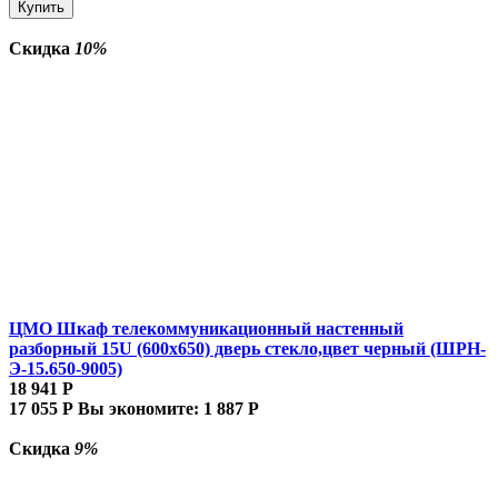
Купить
Скидка
10%
ЦМО Шкаф телекоммуникационный настенный
разборный 15U (600х650) дверь стекло,цвет черный (ШРН-
Э-15.650-9005)
18 941
Р
17 055
Р
Вы экономите:
1 887
Р
Скидка
9%