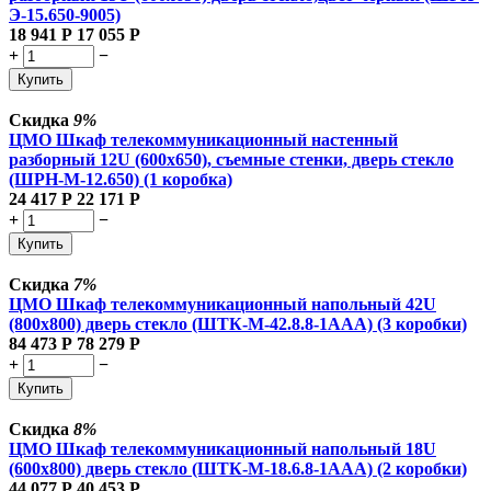
Э-15.650-9005)
18 941
Р
17 055
Р
+
−
Купить
Скидка
9%
ЦМО Шкаф телекоммуникационный настенный
разборный 12U (600х650), съемные стенки, дверь стекло
(ШРН-М-12.650) (1 коробка)
24 417
Р
22 171
Р
+
−
Купить
Скидка
7%
ЦМО Шкаф телекоммуникационный напольный 42U
(800x800) дверь стекло (ШТК-М-42.8.8-1ААА) (3 коробки)
84 473
Р
78 279
Р
+
−
Купить
Скидка
8%
ЦМО Шкаф телекоммуникационный напольный 18U
(600x800) дверь стекло (ШТК-М-18.6.8-1AAA) (2 коробки)
44 077
Р
40 453
Р