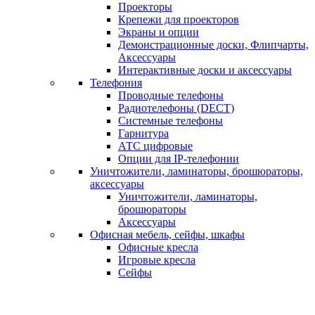
Проекторы
Крепежи для проекторов
Экраны и опции
Демонстрационные доски, Флипчарты,
Аксессуары
Интерактивные доски и аксессуары
Телефония
Проводные телефоны
Радиотелефоны (DECT)
Системные телефоны
Гарнитура
АТС цифровые
Опции для IP-телефонии
Уничтожители, ламинаторы, брошюраторы,
аксессуары
Уничтожители, ламинаторы,
брошюраторы
Аксессуары
Офисная мебель, сейфы, шкафы
Офисные кресла
Игровые кресла
Сейфы