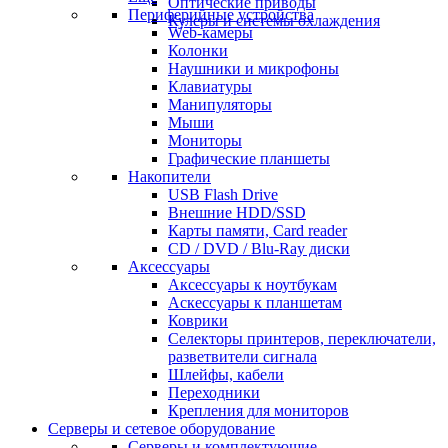
Оптические приводы
Периферийные устройства
Кулеры и системы охлаждения
Web-камеры
Колонки
Наушники и микрофоны
Клавиатуры
Манипуляторы
Мыши
Мониторы
Графические планшеты
Накопители
USB Flash Drive
Внешние HDD/SSD
Карты памяти, Card reader
CD / DVD / Blu-Ray диски
Аксессуары
Аксессуары к ноутбукам
Аскессуары к планшетам
Коврики
Селекторы принтеров, переключатели,
разветвители сигнала
Шлейфы, кабели
Переходники
Крепления для мониторов
Серверы и сетевое оборудование
Серверы и комплектующие