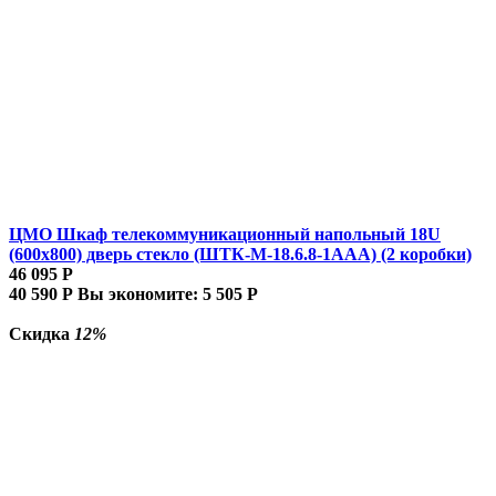
ЦМО Шкаф телекоммуникационный напольный 18U
(600x800) дверь стекло (ШТК-М-18.6.8-1AAA) (2 коробки)
46 095
Р
40 590
Р
Вы экономите:
5 505
Р
Скидка
12%