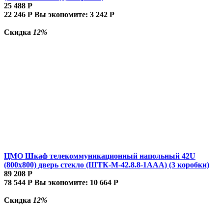
25 488
Р
22 246
Р
Вы экономите:
3 242
Р
Скидка
12%
ЦМО Шкаф телекоммуникационный напольный 42U
(800x800) дверь стекло (ШТК-М-42.8.8-1ААА) (3 коробки)
89 208
Р
78 544
Р
Вы экономите:
10 664
Р
Скидка
12%