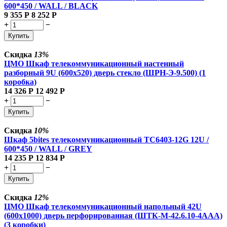
600*450 / WALL / BLACK
9 355
Р
8 252
Р
+
−
Купить
Скидка
13%
ЦМО Шкаф телекоммуникационный настенный
разборный 9U (600х520) дверь стекло (ШРН-Э-9.500) (1
коробка)
14 326
Р
12 492
Р
+
−
Купить
Скидка
10%
Шкаф 5bites телекоммуникационный TC6403-12G 12U /
600*450 / WALL / GREY
14 235
Р
12 834
Р
+
−
Купить
Скидка
12%
ЦМО Шкаф телекоммуникационный напольный 42U
(600x1000) дверь перфорированная (ШТК-М-42.6.10-4ААА)
(3 коробки)