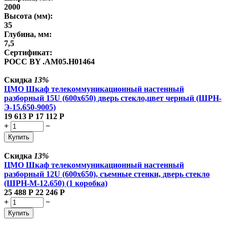
2000
Высота (мм):
35
Глубина, мм:
7,5
Сертификат:
РОСС BY .AM05.H01464
Скидка
13%
ЦМО Шкаф телекоммуникационный настенный
разборный 15U (600х650) дверь стекло,цвет черный (ШРН-
Э-15.650-9005)
19 613
Р
17 112
Р
+
−
Купить
Скидка
13%
ЦМО Шкаф телекоммуникационный настенный
разборный 12U (600х650), съемные стенки, дверь стекло
(ШРН-М-12.650) (1 коробка)
25 488
Р
22 246
Р
+
−
Купить