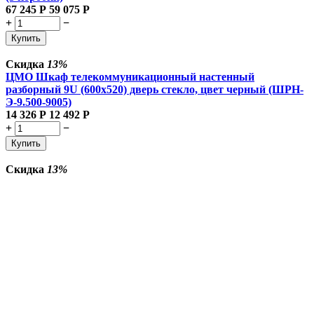
67 245
Р
59 075
Р
+
−
Купить
Скидка
13%
ЦМО Шкаф телекоммуникационный настенный
разборный 9U (600х520) дверь стекло, цвет черный (ШРН-
Э-9.500-9005)
14 326
Р
12 492
Р
+
−
Купить
Скидка
13%