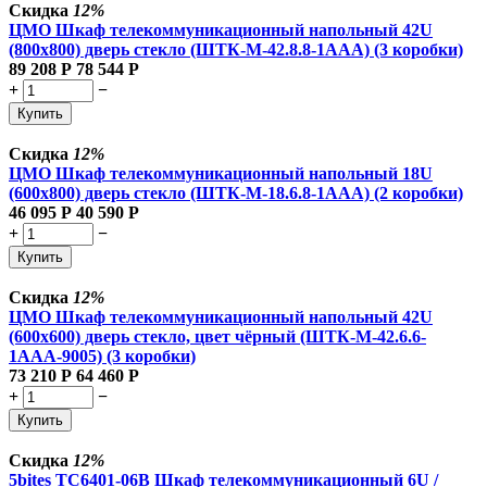
Скидка
12%
ЦМО Шкаф телекоммуникационный напольный 42U
(800x800) дверь стекло (ШТК-М-42.8.8-1ААА) (3 коробки)
89 208
Р
78 544
Р
+
−
Купить
Скидка
12%
ЦМО Шкаф телекоммуникационный напольный 18U
(600x800) дверь стекло (ШТК-М-18.6.8-1AAA) (2 коробки)
46 095
Р
40 590
Р
+
−
Купить
Скидка
12%
ЦМО Шкаф телекоммуникационный напольный 42U
(600x600) дверь стекло, цвет чёрный (ШТК-М-42.6.6-
1ААА-9005) (3 коробки)
73 210
Р
64 460
Р
+
−
Купить
Скидка
12%
5bites TC6401-06B Шкаф телекоммуникационный 6U /