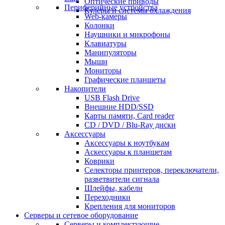
Оптические приводы
Периферийные устройства
Кулеры и системы охлаждения
Web-камеры
Колонки
Наушники и микрофоны
Клавиатуры
Манипуляторы
Мыши
Мониторы
Графические планшеты
Накопители
USB Flash Drive
Внешние HDD/SSD
Карты памяти, Card reader
CD / DVD / Blu-Ray диски
Аксессуары
Аксессуары к ноутбукам
Аскессуары к планшетам
Коврики
Селекторы принтеров, переключатели,
разветвители сигнала
Шлейфы, кабели
Переходники
Крепления для мониторов
Серверы и сетевое оборудование
Серверы и комплектующие