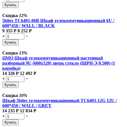
Купить
Скидка
12%
5bites TC6401-06B Шкаф телекоммуникационный 6U /
600*450 / WALL / BLACK
9 355
Р
8 252
Р
+
−
Купить
Скидка
13%
ЦМО Шкаф телекоммуникационный настенный
разборный 9U (600х520) дверь стекло (ШРН-Э-9.500) (1
коробка)
14 326
Р
12 492
Р
+
−
Купить
Скидка
10%
Шкаф 5bites телекоммуникационный TC6403-12G 12U /
600*450 / WALL / GREY
14 235
Р
12 834
Р
+
−
Купить