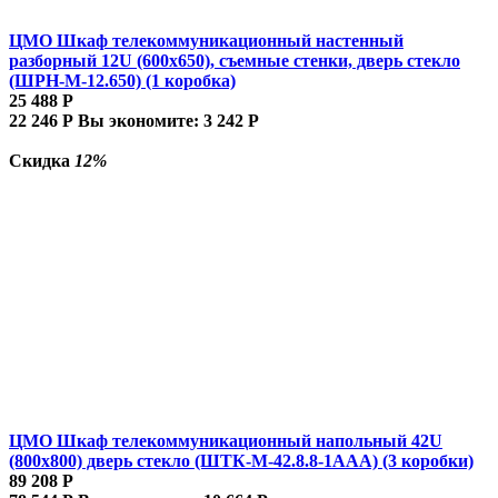
ЦМО Шкаф телекоммуникационный настенный
разборный 12U (600х650), съемные стенки, дверь стекло
(ШРН-М-12.650) (1 коробка)
25 488
Р
22 246
Р
Вы экономите:
3 242
Р
Скидка
12%
ЦМО Шкаф телекоммуникационный напольный 42U
(800x800) дверь стекло (ШТК-М-42.8.8-1ААА) (3 коробки)
89 208
Р