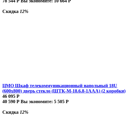
78 544
Р
Вы экономите:
10 664
Р
Скидка
12%
ЦМО Шкаф телекоммуникационный напольный 18U
(600x800) дверь стекло (ШТК-М-18.6.8-1AAA) (2 коробки)
46 095
Р
40 590
Р
Вы экономите:
5 505
Р
Скидка
12%