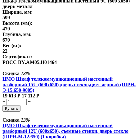
Шкаф телекоммуникационный настенный 9U (600 х650)
дверь металл
Ширина, мм:
599
Высота (мм):
479
Глубина, мм:
670
Вес (кг):
22
Сертификат:
POCC BY.AM05.H01464
Скидка
13%
ЦМО Шкаф телекоммуникационный настенный
разборный 15U (600х650) дверь стекло,цвет черный (ШРН-
Э-15.650-9005)
19 613
Р
17 112
Р
+
−
Купить
Скидка
13%
ЦМО Шкаф телекоммуникационный настенный
разборный 12U (600х650), съемные стенки, дверь стекло
(ШРН-М-12.650) (1 коробка)