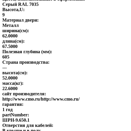
Серый RAL 7035
Высота,U:
9
Материал двери:
Металл
ширина(см):
62.0000
длина(см):
67.5000
Полезная глубина (мм):
605
Страна производства:
---
высота(см):
52.0000
масса(кг):
22.6000
сайт производителя:
http://www.cmo.ru/http://www.cmo.ru/
гарантия:
1 год
partNumber:
ШРН-9.650.1
Отверстия для кабелей:
В крыше и в полу