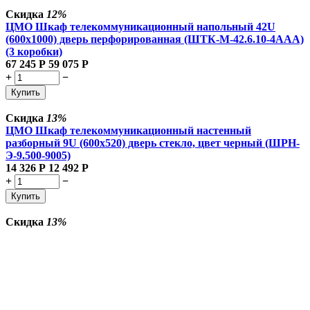
Скидка
12%
ЦМО Шкаф телекоммуникационный напольный 42U
(600x1000) дверь перфорированная (ШТК-М-42.6.10-4ААА)
(3 коробки)
67 245
Р
59 075
Р
+
−
Купить
Скидка
13%
ЦМО Шкаф телекоммуникационный настенный
разборный 9U (600х520) дверь стекло, цвет черный (ШРН-
Э-9.500-9005)
14 326
Р
12 492
Р
+
−
Купить
Скидка
13%