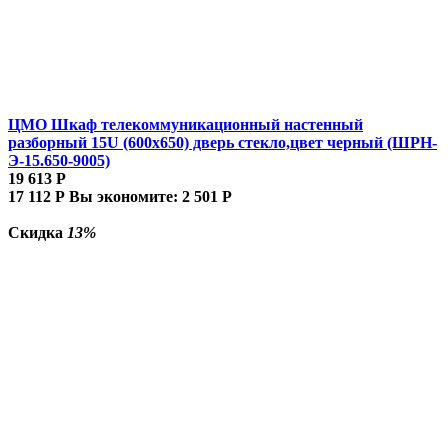
ЦМО Шкаф телекоммуникационный настенный
разборный 15U (600х650) дверь стекло,цвет черный (ШРН-
Э-15.650-9005)
19 613
Р
17 112
Р
Вы экономите:
2 501
Р
Скидка
13%