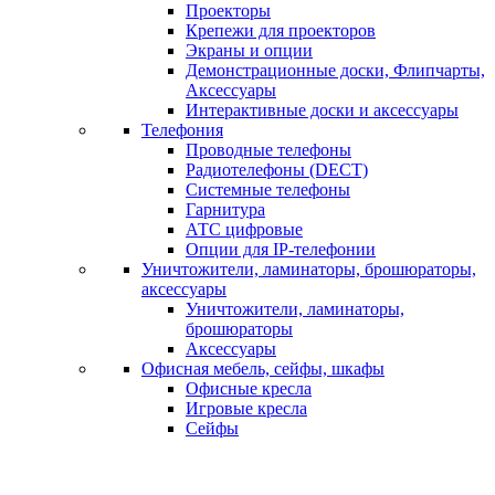
Проекторы
Крепежи для проекторов
Экраны и опции
Демонстрационные доски, Флипчарты,
Аксессуары
Интерактивные доски и аксессуары
Телефония
Проводные телефоны
Радиотелефоны (DECT)
Системные телефоны
Гарнитура
АТС цифровые
Опции для IP-телефонии
Уничтожители, ламинаторы, брошюраторы,
аксессуары
Уничтожители, ламинаторы,
брошюраторы
Аксессуары
Офисная мебель, сейфы, шкафы
Офисные кресла
Игровые кресла
Сейфы