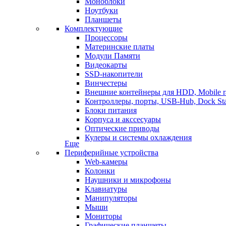
Моноблоки
Ноутбуки
Планшеты
Комплектующие
Процессоры
Материнские платы
Модули Памяти
Видеокарты
SSD-накопители
Винчестеры
Внешние контейнеры для HDD, Mobile r
Контроллеры, порты, USB-Hub, Dock Sta
Блоки питания
Корпуса и акссесуары
Оптические приводы
Кулеры и системы охлаждения
Еще
Периферийные устройства
Web-камеры
Колонки
Наушники и микрофоны
Клавиатуры
Манипуляторы
Мыши
Мониторы
Графические планшеты