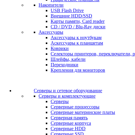
Накопители
USB Flash Drive
Внешние HDD/SSD
Карты памяти, Card reader
CD / DVD / Blu-Ray диски
Аксессуары
Аксессуары к ноутбукам
Аскессуары к планшетам
Коврики
Селекторы принтеров, переключатели, р
Шлейфы, кабели
Переходники
Крепления для мониторов
Серверы и сетевое оборудование
Серверы и комплектующие
Серверы
Серверные процессоры
Серверные материнские платы
Серверная память
Серверные корпуса
Серверные HDD
Серверные SSD