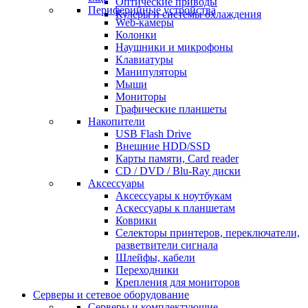
Оптические приводы
Периферийные устройства
Кулеры и системы охлаждения
Web-камеры
Колонки
Наушники и микрофоны
Клавиатуры
Манипуляторы
Мыши
Мониторы
Графические планшеты
Накопители
USB Flash Drive
Внешние HDD/SSD
Карты памяти, Card reader
CD / DVD / Blu-Ray диски
Аксессуары
Аксессуары к ноутбукам
Аскессуары к планшетам
Коврики
Селекторы принтеров, переключатели,
разветвители сигнала
Шлейфы, кабели
Переходники
Крепления для мониторов
Серверы и сетевое оборудование
Серверы и комплектующие