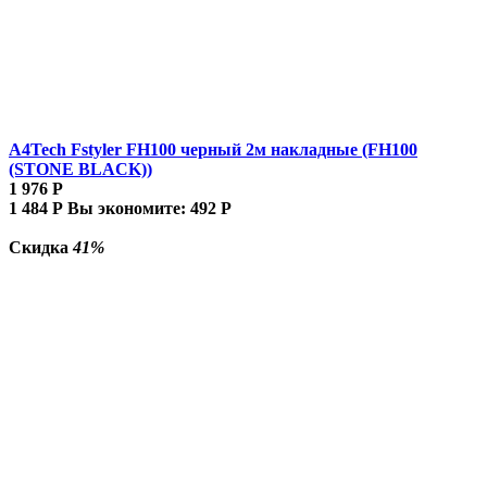
A4Tech Fstyler FH100 черный 2м накладные (FH100
(STONE BLACK))
1 976
Р
1 484
Р
Вы экономите:
492
Р
Скидка
41%