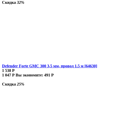
Скидка
32%
Defender Forte GMC 300 3,5 мм, провод 1.5 м [64630]
1 538
Р
1 047
Р
Вы экономите:
491
Р
Скидка
25%