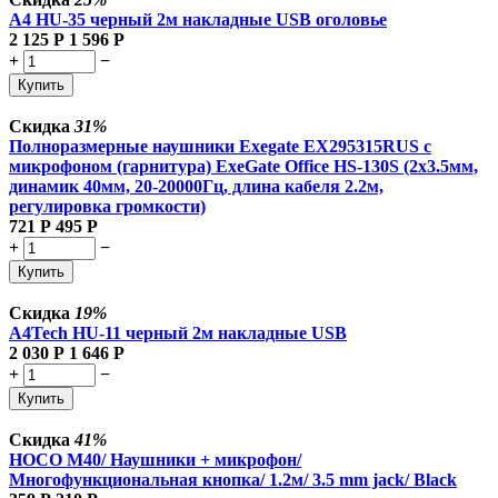
A4 HU-35 черный 2м накладные USB оголовье
2 125
Р
1 596
Р
+
−
Купить
Скидка
31%
Полноразмерные наушники Exegate EX295315RUS с
микрофоном (гарнитура) ExeGate Office HS-130S (2x3.5мм,
динамик 40мм, 20-20000Гц, длина кабеля 2.2м,
регулировка громкости)
721
Р
495
Р
+
−
Купить
Скидка
19%
A4Tech HU-11 черный 2м накладные USB
2 030
Р
1 646
Р
+
−
Купить
Скидка
41%
HOCO M40/ Наушники + микрофон/
Многофункциональная кнопка/ 1.2м/ 3.5 mm jack/ Black