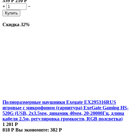
359
Р
210
Р
+
−
Купить
Скидка
32%
Полноразмерные наушники Exegate EX295316RUS
игровые с микрофоном (гарнитура) ExeGate Gaming HS-
520G (USB, 2x3.5мм, динамик 40мм, 20-20000Гц, длина
кабеля 2.5м, регулировка громкости, RGB подсветка)
1 201
Р
818
Р
Вы экономите:
382
Р