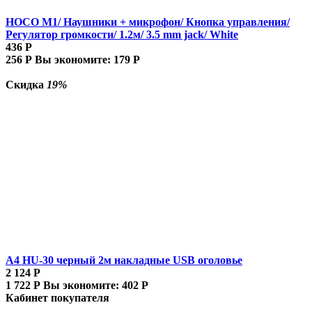
HOCO M1/ Наушники + микрофон/ Кнопка управления/
Регулятор громкости/ 1.2м/ 3.5 mm jack/ White
436
Р
256
Р
Вы экономите:
179
Р
Скидка
19%
A4 HU-30 черный 2м накладные USB оголовье
2 124
Р
1 722
Р
Вы экономите:
402
Р
Кабинет покупателя