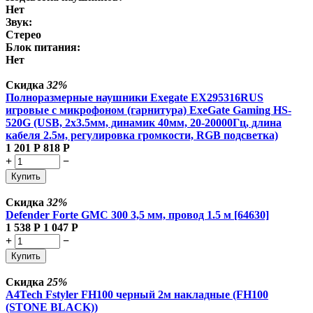
Нет
Звук:
Стерео
Блок питания:
Нет
Скидка
32%
Полноразмерные наушники Exegate EX295316RUS
игровые с микрофоном (гарнитура) ExeGate Gaming HS-
520G (USB, 2x3.5мм, динамик 40мм, 20-20000Гц, длина
кабеля 2.5м, регулировка громкости, RGB подсветка)
1 201
Р
818
Р
+
−
Купить
Скидка
32%
Defender Forte GMC 300 3,5 мм, провод 1.5 м [64630]
1 538
Р
1 047
Р
+
−
Купить
Скидка
25%
A4Tech Fstyler FH100 черный 2м накладные (FH100
(STONE BLACK))