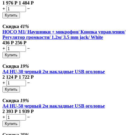
1 976
Р
1 484
Р
+
−
Купить
Скидка
41%
HOCO M1/ Наушники + микрофон/ Кнопка управления/
Регулятор громкости/ 1.2м/ 3.5 mm jack/ White
436
Р
256
Р
+
−
Купить
Скидка
19%
A4 HU-30 черный 2м накладные USB оголовье
2 124
Р
1 722
Р
+
−
Купить
Скидка
19%
A4 HU-50 черный 2м накладные USB оголовье
2 393
Р
1 939
Р
+
−
Купить
Скидка
25%