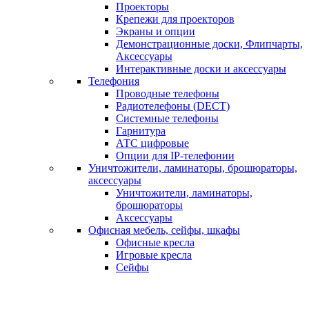
Проекторы
Крепежи для проекторов
Экраны и опции
Демонстрационные доски, Флипчарты,
Аксессуары
Интерактивные доски и аксессуары
Телефония
Проводные телефоны
Радиотелефоны (DECT)
Системные телефоны
Гарнитура
АТС цифровые
Опции для IP-телефонии
Уничтожители, ламинаторы, брошюраторы,
аксессуары
Уничтожители, ламинаторы,
брошюраторы
Аксессуары
Офисная мебель, сейфы, шкафы
Офисные кресла
Игровые кресла
Сейфы