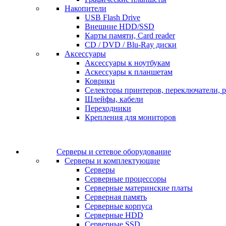
Накопители
USB Flash Drive
Внешние HDD/SSD
Карты памяти, Card reader
CD / DVD / Blu-Ray диски
Аксессуары
Аксессуары к ноутбукам
Аскессуары к планшетам
Коврики
Селекторы принтеров, переключатели, р
Шлейфы, кабели
Переходники
Крепления для мониторов
Серверы и сетевое оборудование
Серверы и комплектующие
Серверы
Серверные процессоры
Серверные материнские платы
Серверная память
Серверные корпуса
Серверные HDD
Серверные SSD