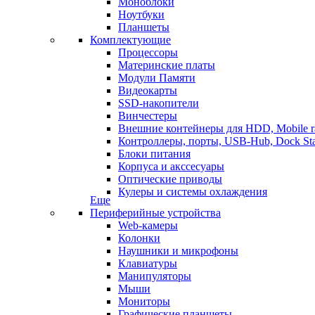
Моноблоки
Ноутбуки
Планшеты
Комплектующие
Процессоры
Материнские платы
Модули Памяти
Видеокарты
SSD-накопители
Винчестеры
Внешние контейнеры для HDD, Mobile r
Контроллеры, порты, USB-Hub, Dock Sta
Блоки питания
Корпуса и акссесуары
Оптические приводы
Кулеры и системы охлаждения
Еще
Периферийные устройства
Web-камеры
Колонки
Наушники и микрофоны
Клавиатуры
Манипуляторы
Мыши
Мониторы
Графические планшеты