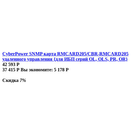
CyberPower SNMP карта RMCARD205/CBR-RMCARD205
удаленного управления {для ИБП серий OL, OLS, PR, OR}
42 593
Р
37 415
Р
Вы экономите:
5 178
Р
Скидка
7%