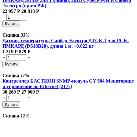
ПМКАРД SNMP для 1-фазных ИБП CyberPower и Сайбер
Электро (пр-во РФ)
22 957
Р
20 818
Р
+
−
Купить
Скидка
33%
Датчик температуры Сайбер Электро ДТСК-1 для РСК-
ПМКАРД (DS18B20), длина 1 м. ~0.022 кг
1 319
Р
879
Р
+
−
Купить
Скидка
11%
Контроллер БАСТИОН SNMP-модуль CY 504 Мониторинг
и управление по Ethernet (2177)
30 260
Р
27 069
Р
+
−
Купить
Скидка
12%