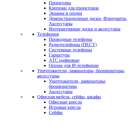
Проекторы
Крепежи для проекторов
Экраны и опции
Демонстрационные доски, Флипчарты,
Аксессуары
Интерактивные доски и аксессуары
Телефония
Проводные телефоны
Радиотелефоны (DECT)
Системные телефоны
Гарнитура
АТС цифровые
Опции для IP-телефонии
Уничтожители, ламинаторы, брошюраторы,
аксессуары
Уничтожители, ламинаторы,
брошюраторы
Аксессуары
Офисная мебель, сейфы, шкафы
Офисные кресла
Игровые кресла
Сейфы