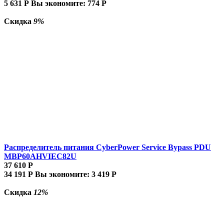
5 631
Р
Вы экономите:
774
Р
Скидка
9%
Распределитель питания CyberPower Service Bypass PDU
MBP60AHVIEC82U
37 610
Р
34 191
Р
Вы экономите:
3 419
Р
Скидка
12%