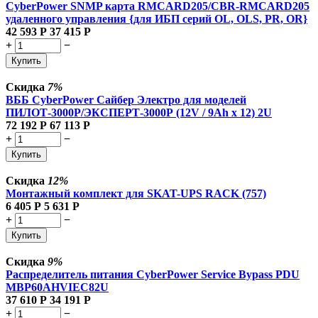
CyberPower SNMP карта RMCARD205/CBR-RMCARD205
удаленного управления {для ИБП серий OL, OLS, PR, OR}
42 593
Р
37 415
Р
+
−
Купить
Скидка
7%
ВББ CyberPower Сайбер Электро для моделей
ПИЛОТ-3000Р/ЭКСПЕРТ-3000Р (12V / 9Ah х 12) 2U
72 192
Р
67 113
Р
+
−
Купить
Скидка
12%
Монтажный комплект для SKAT-UPS RACK (757)
6 405
Р
5 631
Р
+
−
Купить
Скидка
9%
Распределитель питания CyberPower Service Bypass PDU
MBP60AHVIEC82U
37 610
Р
34 191
Р
+
−