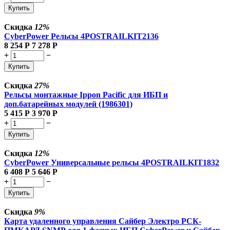
Купить
Скидка
12%
CyberPower Рельсы 4POSTRAILKIT2136
8 254
Р
7 278
Р
+
−
Купить
Скидка
27%
Рельсы монтажные Ippon Pacific для ИБП и
доп.батарейных модулей (1986301)
5 415
Р
3 970
Р
+
−
Купить
Скидка
12%
CyberPower Универсальные рельсы 4POSTRAILKIT1832
6 408
Р
5 646
Р
+
−
Купить
Скидка
9%
Карта удаленного управления Сайбер Электро РСК-