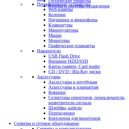
Оптические приводы
Периферийные устройства
Кулеры и системы охлаждения
Web-камеры
Колонки
Наушники и микрофоны
Клавиатуры
Манипуляторы
Мыши
Мониторы
Графические планшеты
Накопители
USB Flash Drive
Внешние HDD/SSD
Карты памяти, Card reader
CD / DVD / Blu-Ray диски
Аксессуары
Аксессуары к ноутбукам
Аскессуары к планшетам
Коврики
Селекторы принтеров, переключатели,
разветвители сигнала
Шлейфы, кабели
Переходники
Крепления для мониторов
Серверы и сетевое оборудование
Серверы и комплектующие