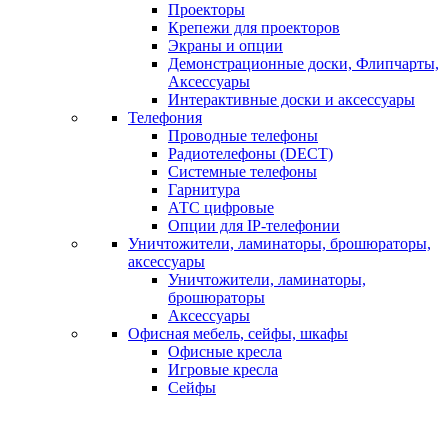
Проекторы
Крепежи для проекторов
Экраны и опции
Демонстрационные доски, Флипчарты,
Аксессуары
Интерактивные доски и аксессуары
Телефония
Проводные телефоны
Радиотелефоны (DECT)
Системные телефоны
Гарнитура
АТС цифровые
Опции для IP-телефонии
Уничтожители, ламинаторы, брошюраторы,
аксессуары
Уничтожители, ламинаторы,
брошюраторы
Аксессуары
Офисная мебель, сейфы, шкафы
Офисные кресла
Игровые кресла
Сейфы