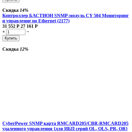
Скидка
14%
Контроллер БАСТИОН SNMP-модуль CY 504 Мониторинг
и управление по Ethernet (2177)
31 552
Р
27 161
Р
+
−
Купить
Скидка
12%
CyberPower SNMP карта RMCARD205/CBR-RMCARD205
удаленного управления {для ИБП серий OL, OLS, PR, OR}