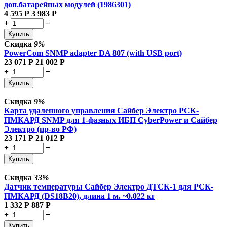
доп.батарейных модулей (1986301)
4 595
Р
3 983
Р
+
−
Купить
Скидка
9%
PowerCom SNMP adapter DA 807 (with USB port)
23 071
Р
21 002
Р
+
−
Купить
Скидка
9%
Карта удаленного управления Сайбер Электро РСК-
ПМКАРД SNMP для 1-фазных ИБП CyberPower и Сайбер
Электро (пр-во РФ)
23 171
Р
21 012
Р
+
−
Купить
Скидка
33%
Датчик температуры Сайбер Электро ДТСК-1 для РСК-
ПМКАРД (DS18B20), длина 1 м. ~0.022 кг
1 332
Р
887
Р
+
−
Купить