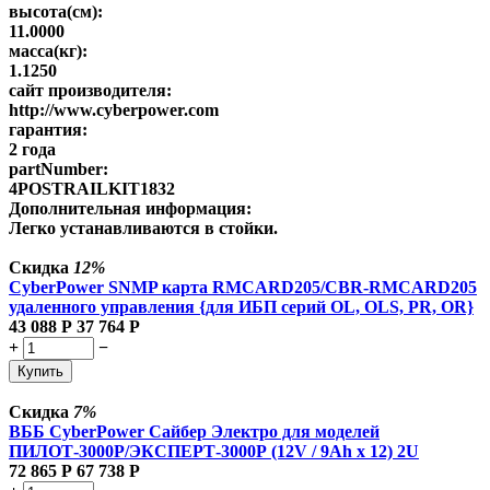
высота(см):
11.0000
масса(кг):
1.1250
сайт производителя:
http://www.cyberpower.com
гарантия:
2 года
partNumber:
4POSTRAILKIT1832
Дополнительная информация:
Легко устанавливаются в стойки.
Скидка
12%
CyberPower SNMP карта RMCARD205/CBR-RMCARD205
удаленного управления {для ИБП серий OL, OLS, PR, OR}
43 088
Р
37 764
Р
+
−
Купить
Скидка
7%
ВББ CyberPower Сайбер Электро для моделей
ПИЛОТ-3000Р/ЭКСПЕРТ-3000Р (12V / 9Ah х 12) 2U
72 865
Р
67 738
Р