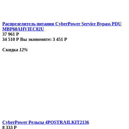
Распределитель питания CyberPower Service Bypass PDU
MBP60AHVIEC82U
37 961
Р
34 510
Р
Вы экономите:
3 451
Р
Скидка
12%
CyberPower Рельсы 4POSTRAILKIT2136
8 333
Р