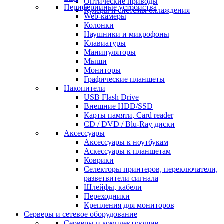
Оптические приводы
Периферийные устройства
Кулеры и системы охлаждения
Web-камеры
Колонки
Наушники и микрофоны
Клавиатуры
Манипуляторы
Мыши
Мониторы
Графические планшеты
Накопители
USB Flash Drive
Внешние HDD/SSD
Карты памяти, Card reader
CD / DVD / Blu-Ray диски
Аксессуары
Аксессуары к ноутбукам
Аскессуары к планшетам
Коврики
Селекторы принтеров, переключатели,
разветвители сигнала
Шлейфы, кабели
Переходники
Крепления для мониторов
Серверы и сетевое оборудование
Серверы и комплектующие