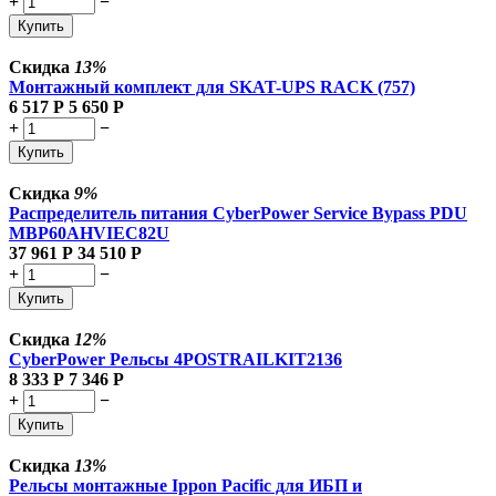
+
−
Купить
Скидка
13%
Монтажный комплект для SKAT-UPS RACK (757)
6 517
Р
5 650
Р
+
−
Купить
Скидка
9%
Распределитель питания CyberPower Service Bypass PDU
MBP60AHVIEC82U
37 961
Р
34 510
Р
+
−
Купить
Скидка
12%
CyberPower Рельсы 4POSTRAILKIT2136
8 333
Р
7 346
Р
+
−
Купить
Скидка
13%
Рельсы монтажные Ippon Pacific для ИБП и