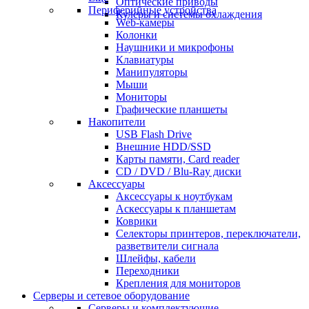
Оптические приводы
Периферийные устройства
Кулеры и системы охлаждения
Web-камеры
Колонки
Наушники и микрофоны
Клавиатуры
Манипуляторы
Мыши
Мониторы
Графические планшеты
Накопители
USB Flash Drive
Внешние HDD/SSD
Карты памяти, Card reader
CD / DVD / Blu-Ray диски
Аксессуары
Аксессуары к ноутбукам
Аскессуары к планшетам
Коврики
Селекторы принтеров, переключатели,
разветвители сигнала
Шлейфы, кабели
Переходники
Крепления для мониторов
Серверы и сетевое оборудование
Серверы и комплектующие