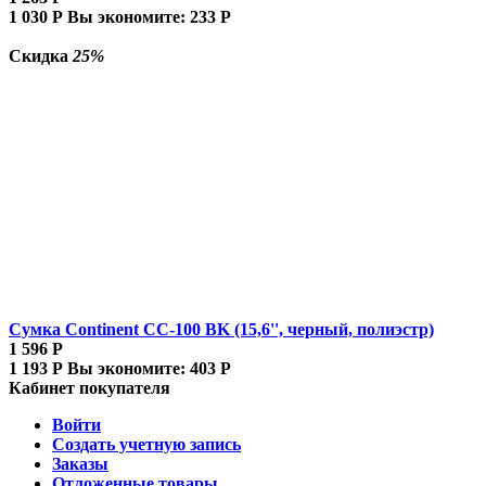
1 030
Р
Вы экономите:
233
Р
Скидка
25%
Сумка Continent CC-100 BK (15,6'', черный, полиэстр)
1 596
Р
1 193
Р
Вы экономите:
403
Р
Кабинет покупателя
Войти
Создать учетную запись
Заказы
Отложенные товары