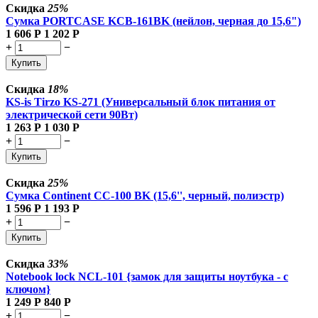
Скидка
25%
Сумка PORTCASE KCB-161BK (нейлон, черная до 15,6")
1 606
Р
1 202
Р
+
−
Купить
Скидка
18%
KS-is Tirzo KS-271 (Универсальный блок питания от
электрической сети 90Вт)
1 263
Р
1 030
Р
+
−
Купить
Скидка
25%
Сумка Continent CC-100 BK (15,6'', черный, полиэстр)
1 596
Р
1 193
Р
+
−
Купить
Скидка
33%
Notebook lock NCL-101 {замок для защиты ноутбука - с
ключом}
1 249
Р
840
Р
+
−