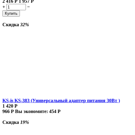
2 416
Р
1 957
Р
+
−
Купить
Скидка
32%
KS-is KS-383 (Универсальный адаптер питания 30Вт )
1 420
Р
966
Р
Вы экономите:
454
Р
Скидка
19%