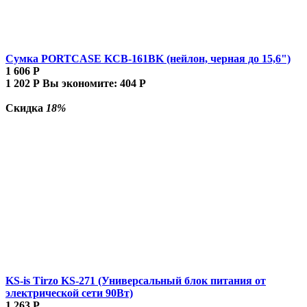
Сумка PORTCASE KCB-161BK (нейлон, черная до 15,6")
1 606
Р
1 202
Р
Вы экономите:
404
Р
Скидка
18%
KS-is Tirzo KS-271 (Универсальный блок питания от
электрической сети 90Вт)
1 263
Р