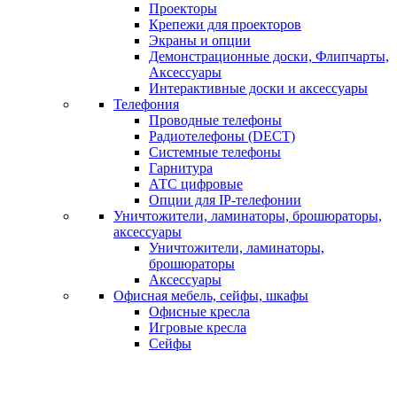
Проекторы
Крепежи для проекторов
Экраны и опции
Демонстрационные доски, Флипчарты,
Аксессуары
Интерактивные доски и аксессуары
Телефония
Проводные телефоны
Радиотелефоны (DECT)
Системные телефоны
Гарнитура
АТС цифровые
Опции для IP-телефонии
Уничтожители, ламинаторы, брошюраторы,
аксессуары
Уничтожители, ламинаторы,
брошюраторы
Аксессуары
Офисная мебель, сейфы, шкафы
Офисные кресла
Игровые кресла
Сейфы