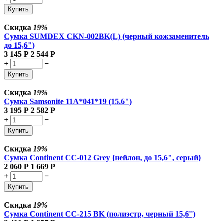
Купить
Скидка
19%
Сумка SUMDEX CKN-002BK(L) (черный кожзаменитель
до 15,6")
3 145
Р
2 544
Р
+
−
Купить
Скидка
19%
Сумка Samsonite 11A*041*19 (15.6")
3 195
Р
2 582
Р
+
−
Купить
Скидка
19%
Сумка Continent CC-012 Grey {нейлон, до 15,6", серый}
2 060
Р
1 669
Р
+
−
Купить
Скидка
19%
Сумка Continent CC-215 BK (полиэстр, черный 15,6'')