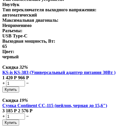
Ноутбук
Тип переключателя выходного напряжения:
автоматический
Максимальная диагональ:
Неприменимо
Разъемы:
USB Type-C
Выходная мощность, Вт:
65
Цвет:
черный
Скидка
32%
KS-is KS-383 (Универсальный адаптер питания 30Вт )
1 420
Р
966
Р
+
−
Купить
Скидка
19%
Сумка Continent CC-115 (нейлон, черная до 15,6")
3 185
Р
2 576
Р
+
−
Купить