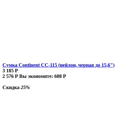
Сумка Continent CC-115 (нейлон, черная до 15,6")
3 185
Р
2 576
Р
Вы экономите:
608
Р
Скидка
25%