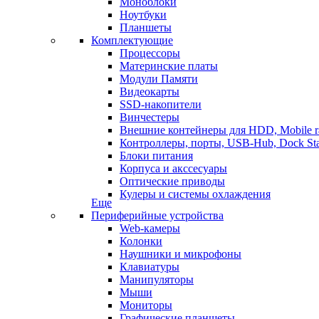
Моноблоки
Ноутбуки
Планшеты
Комплектующие
Процессоры
Материнские платы
Модули Памяти
Видеокарты
SSD-накопители
Винчестеры
Внешние контейнеры для HDD, Mobile r
Контроллеры, порты, USB-Hub, Dock Sta
Блоки питания
Корпуса и акссесуары
Оптические приводы
Кулеры и системы охлаждения
Еще
Периферийные устройства
Web-камеры
Колонки
Наушники и микрофоны
Клавиатуры
Манипуляторы
Мыши
Мониторы
Графические планшеты