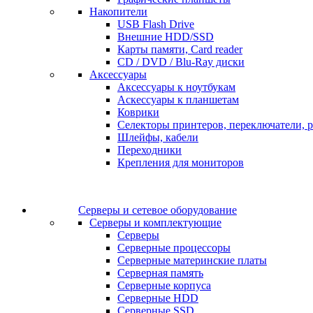
Накопители
USB Flash Drive
Внешние HDD/SSD
Карты памяти, Card reader
CD / DVD / Blu-Ray диски
Аксессуары
Аксессуары к ноутбукам
Аскессуары к планшетам
Коврики
Селекторы принтеров, переключатели, р
Шлейфы, кабели
Переходники
Крепления для мониторов
Серверы и сетевое оборудование
Серверы и комплектующие
Серверы
Серверные процессоры
Серверные материнские платы
Серверная память
Серверные корпуса
Серверные HDD
Серверные SSD