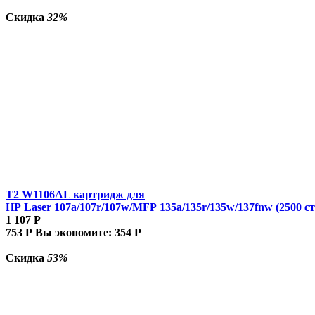
Скидка
32%
T2 W1106AL картридж для
HP Laser 107a/107r/107w/MFP 135a/135r/135w/137fnw (2500 ст
1 107
Р
753
Р
Вы экономите:
354
Р
Скидка
53%