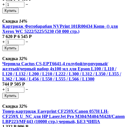
+
−
Купить
Скидка
14%
Картридж Фотобарабан NVPrint 101R00434 Копи- () для
Xerox WC 5222/5225/5230 (50 000 стр.)
7 620
Р
6 545
Р
+
−
Купить
Скидка
32%
Чернила Cactus CS-EPT6641-4 голубой/пурпурный/
желтый/черный набор 4x100 мл для Epson L100 / L110 /
L120 / L132 / L200 / L210 / L222 / L300 / L312 / L350 / L355 /
L362 / L366 / L456 / L550 / L555 / L566 / L1300
744
Р
505
Р
+
−
Купить
Скидка
32%
Тонер-картридж Easyprint CF259X/Canon 057H LH-
CF259X U_NC для HP LaserJet Pro M304/M404/M428/Canon
LBP223/MF443 (10000 стр.) черный, БЕЗ ЧИПА
1 332
Р
906
Р