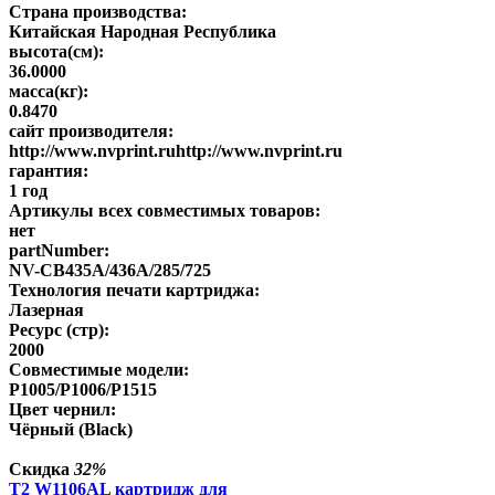
Страна производства:
Китайская Народная Республика
высота(см):
36.0000
масса(кг):
0.8470
сайт производителя:
http://www.nvprint.ruhttp://www.nvprint.ru
гарантия:
1 год
Артикулы всех совместимых товаров:
нет
partNumber:
NV-CB435A/436A/285/725
Технология печати картриджа:
Лазерная
Ресурс (стр):
2000
Совместимые модели:
P1005/P1006/P1515
Цвет чернил:
Чёрный (Black)
Скидка
32%
T2 W1106AL картридж для