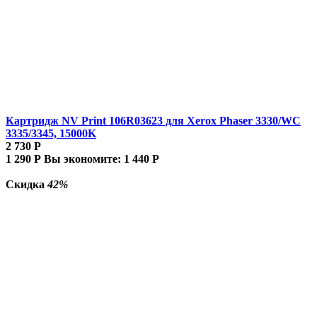
Картридж NV Print 106R03623 для Xerox Phaser 3330/WC
3335/3345, 15000K
2 730
Р
1 290
Р
Вы экономите:
1 440
Р
Скидка
42%