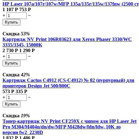
HP Laser 107a/107r/107w/MFP 135a/135r/135w/137fnw (2500 ст
1 107
Р
753
Р
+
−
Купить
Скидка
53%
Картридж NV Print 106R03623 для Xerox Phaser 3330/WC
3335/3345, 15000K
2 730
Р
1 290
Р
+
−
Купить
Скидка
42%
Картридж Cactus C4912 (CS-C4912) № 82 (пурпурный) для
принтеров Design Jet 500/800C
573
Р
335
Р
+
−
Купить
Скидка
19%
Тонер-картридж NV Print CF259X с чипом для HP Laser Jet
Pro M304/M404n/dn/dw/MFP M428dw/fdn/fdw, 10K до
версии fw2_2230D
1 832
Р
1 486
Р