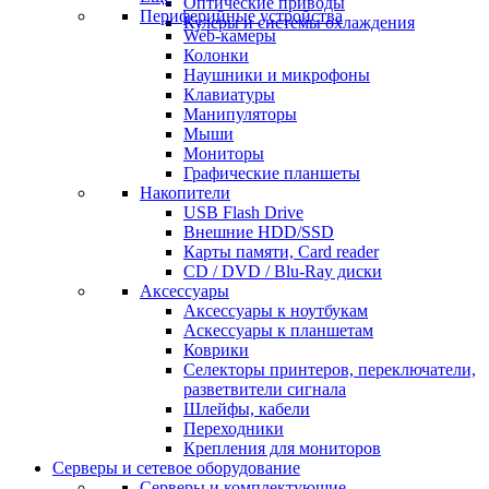
Оптические приводы
Периферийные устройства
Кулеры и системы охлаждения
Web-камеры
Колонки
Наушники и микрофоны
Клавиатуры
Манипуляторы
Мыши
Мониторы
Графические планшеты
Накопители
USB Flash Drive
Внешние HDD/SSD
Карты памяти, Card reader
CD / DVD / Blu-Ray диски
Аксессуары
Аксессуары к ноутбукам
Аскессуары к планшетам
Коврики
Селекторы принтеров, переключатели,
разветвители сигнала
Шлейфы, кабели
Переходники
Крепления для мониторов
Серверы и сетевое оборудование
Серверы и комплектующие