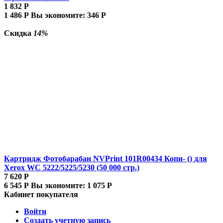
1 832
Р
1 486
Р
Вы экономите:
346
Р
Скидка
14%
Картридж Фотобарабан NVPrint 101R00434 Копи- () для
Xerox WC 5222/5225/5230 (50 000 стр.)
7 620
Р
6 545
Р
Вы экономите:
1 075
Р
Кабинет покупателя
Войти
Создать учетную запись