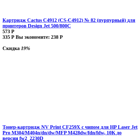
Картридж Cactus C4912 (CS-C4912) № 82 (пурпурный) для
принтеров Design Jet 500/800C
573
Р
335
Р
Вы экономите:
238
Р
Скидка
19%
Тонер-картридж NV Print CF259X с чипом для HP Laser Jet
Pro M304/M404n/dn/dw/MFP M428dw/fdn/fdw, 10K до
версии fw2_2230D