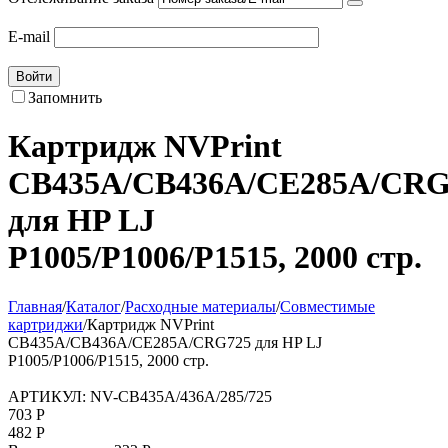
E-mail
Войти
Запомнить
Картридж NVPrint
CB435A/CB436A/CE285A/CRG
для HP LJ
P1005/P1006/P1515, 2000 стр.
Главная
/
Каталог
/
Расходные материалы
/
Совместимые
картриджи
/
Картридж NVPrint
CB435A/CB436A/CE285A/CRG725 для HP LJ
P1005/P1006/P1515, 2000 стр.
АРТИКУЛ:
NV-CB435A/436A/285/725
703
Р
482
Р