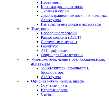
Проекторы
Крепежи для проекторов
Экраны и опции
Демонстрационные доски, Флипчарты,
Аксессуары
Интерактивные доски и аксессуары
Телефония
Проводные телефоны
Радиотелефоны (DECT)
Системные телефоны
Гарнитура
АТС цифровые
Опции для IP-телефонии
Уничтожители, ламинаторы, брошюраторы,
аксессуары
Уничтожители, ламинаторы,
брошюраторы
Аксессуары
Офисная мебель, сейфы, шкафы
Офисные кресла
Игровые кресла
Сейфы