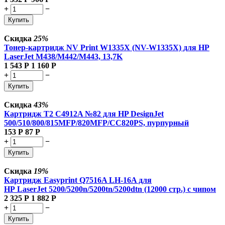
+
−
Купить
Скидка
25%
Тонер-картридж NV Print W1335X (NV-W1335X) для HP
LaserJet M438/M442/M443, 13,7K
1 543
Р
1 160
Р
+
−
Купить
Скидка
43%
Картридж T2 C4912A №82 для HP DesignJet
500/510/800/815MFP/820MFP/CC820PS, пурпурный
153
Р
87
Р
+
−
Купить
Скидка
19%
Картридж Easyprint Q7516A LH-16A для
HP LaserJet 5200/5200n/5200tn/5200dtn (12000 стр.) с чипом
2 325
Р
1 882
Р
+
−
Купить