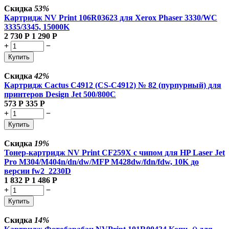
Скидка
53%
Картридж NV Print 106R03623 для Xerox Phaser 3330/WC
3335/3345, 15000K
2 730
Р
1 290
Р
+
−
Купить
Скидка
42%
Картридж Cactus C4912 (CS-C4912) № 82 (пурпурный) для
принтеров Design Jet 500/800C
573
Р
335
Р
+
−
Купить
Скидка
19%
Тонер-картридж NV Print CF259X с чипом для HP Laser Jet
Pro M304/M404n/dn/dw/MFP M428dw/fdn/fdw, 10K до
версии fw2_2230D
1 832
Р
1 486
Р
+
−
Купить
Скидка
14%