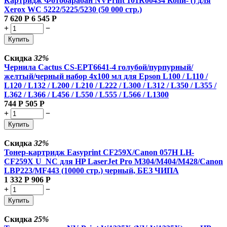
Картридж Фотобарабан NVPrint 101R00434 Копи- () для
Xerox WC 5222/5225/5230 (50 000 стр.)
7 620
Р
6 545
Р
+
−
Купить
Скидка
32%
Чернила Cactus CS-EPT6641-4 голубой/пурпурный/
желтый/черный набор 4x100 мл для Epson L100 / L110 /
L120 / L132 / L200 / L210 / L222 / L300 / L312 / L350 / L355 /
L362 / L366 / L456 / L550 / L555 / L566 / L1300
744
Р
505
Р
+
−
Купить
Скидка
32%
Тонер-картридж Easyprint CF259X/Canon 057H LH-
CF259X U_NC для HP LaserJet Pro M304/M404/M428/Canon
LBP223/MF443 (10000 стр.) черный, БЕЗ ЧИПА
1 332
Р
906
Р
+
−
Купить
Скидка
25%