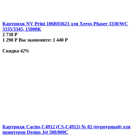
Картридж NV Print 106R03623 для Xerox Phaser 3330/WC
3335/3345, 15000K
2 730
Р
1 290
Р
Вы экономите:
1 440
Р
Скидка
42%
Картридж Cactus C4912 (CS-C4912) № 82 (пурпурный) для
принтеров Design Jet 500/800C