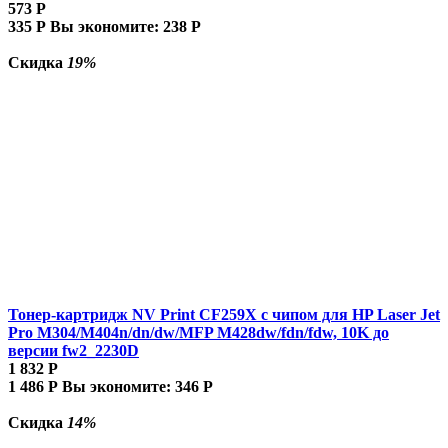
573
Р
335
Р
Вы экономите:
238
Р
Скидка
19%
Тонер-картридж NV Print CF259X с чипом для HP Laser Jet
Pro M304/M404n/dn/dw/MFP M428dw/fdn/fdw, 10K до
версии fw2_2230D
1 832
Р
1 486
Р
Вы экономите:
346
Р
Скидка
14%