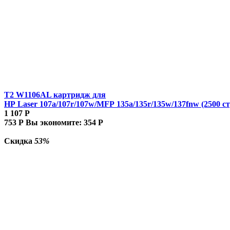
T2 W1106AL картридж для
HP Laser 107a/107r/107w/MFP 135a/135r/135w/137fnw (2500 ст
1 107
Р
753
Р
Вы экономите:
354
Р
Скидка
53%