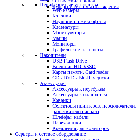
Оптические приводы
Периферийные устройства
Кулеры и системы охлаждения
Web-камеры
Колонки
Наушники и микрофоны
Клавиатуры
Манипуляторы
Мыши
Мониторы
Графические планшеты
Накопители
USB Flash Drive
Внешние HDD/SSD
Карты памяти, Card reader
CD / DVD / Blu-Ray диски
Аксессуары
Аксессуары к ноутбукам
Аскессуары к планшетам
Коврики
Селекторы принтеров, переключатели,
разветвители сигнала
Шлейфы, кабели
Переходники
Крепления для мониторов
Серверы и сетевое оборудование
Серверы и комплектующие