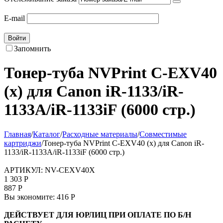
E-mail
Войти
Запомнить
Тонер-туба NVPrint C-EXV40
(x) для Canon iR-1133/iR-
1133A/iR-1133iF (6000 стр.)
Главная
/
Каталог
/
Расходные материалы
/
Совместимые
картриджи
/
Тонер-туба NVPrint C-EXV40 (x) для Canon iR-
1133/iR-1133A/iR-1133iF (6000 стр.)
АРТИКУЛ:
NV-CEXV40X
1 303
Р
887
Р
Вы экономите:
416
Р
ДЕЙСТВУЕТ ДЛЯ ЮРЛИЦ ПРИ ОПЛАТЕ ПО Б/Н