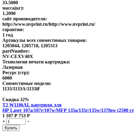
33.5000
масса(кг):
1.2090
сайт производителя:
http://www.nvprint.ru/http://www.nvprint.ru/
гарантия:
1 год
Артикулы всех совместимых товаров:
1205044, 1205718, 1205313
partNumber:
NV-CEXV40X
Технология печати картриджа:
Лазерная
Ресурс (стр):
6000
Совместимые модели:
1133/1133A/1133iF
Скидка
32%
T2 W1106AL картридж для
HP Laser 107a/107r/107w/MFP 135a/135r/135w/137fnw (2500 ст
1 107
Р
753
Р
+
−
Купить