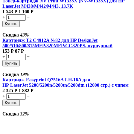
Тонер-картридж NV Print W1335X (NV-W1335X) для HP
LaserJet M438/M442/M443, 13,7K
1 543
Р
1 160
Р
+
−
Купить
Скидка
43%
Картридж T2 C4912A №82 для HP DesignJet
500/510/800/815MFP/820MFP/CC820PS, пурпурный
153
Р
87
Р
+
−
Купить
Скидка
19%
Картридж Easyprint Q7516A LH-16A для
HP LaserJet 5200/5200n/5200tn/5200dtn (12000 стр.) с чипом
2 325
Р
1 882
Р
+
−
Купить
Скидка
32%