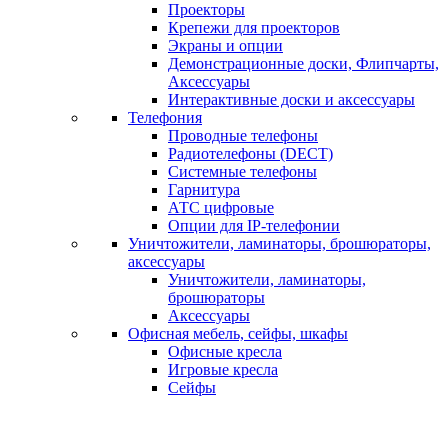
Проекторы
Крепежи для проекторов
Экраны и опции
Демонстрационные доски, Флипчарты,
Аксессуары
Интерактивные доски и аксессуары
Телефония
Проводные телефоны
Радиотелефоны (DECT)
Системные телефоны
Гарнитура
АТС цифровые
Опции для IP-телефонии
Уничтожители, ламинаторы, брошюраторы,
аксессуары
Уничтожители, ламинаторы,
брошюраторы
Аксессуары
Офисная мебель, сейфы, шкафы
Офисные кресла
Игровые кресла
Сейфы