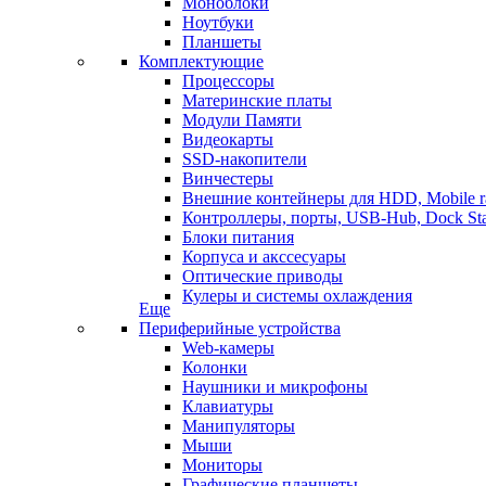
Моноблоки
Ноутбуки
Планшеты
Комплектующие
Процессоры
Материнские платы
Модули Памяти
Видеокарты
SSD-накопители
Винчестеры
Внешние контейнеры для HDD, Mobile r
Контроллеры, порты, USB-Hub, Dock Sta
Блоки питания
Корпуса и акссесуары
Оптические приводы
Кулеры и системы охлаждения
Еще
Периферийные устройства
Web-камеры
Колонки
Наушники и микрофоны
Клавиатуры
Манипуляторы
Мыши
Мониторы
Графические планшеты