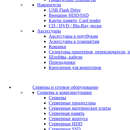
Накопители
USB Flash Drive
Внешние HDD/SSD
Карты памяти, Card reader
CD / DVD / Blu-Ray диски
Аксессуары
Аксессуары к ноутбукам
Аскессуары к планшетам
Коврики
Селекторы принтеров, переключатели, р
Шлейфы, кабели
Переходники
Крепления для мониторов
Серверы и сетевое оборудование
Серверы и комплектующие
Серверы
Серверные процессоры
Серверные материнские платы
Серверная память
Серверные корпуса
Серверные HDD
Серверные SSD