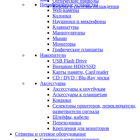
Оптические приводы
Периферийные устройства
Кулеры и системы охлаждения
Web-камеры
Колонки
Наушники и микрофоны
Клавиатуры
Манипуляторы
Мыши
Мониторы
Графические планшеты
Накопители
USB Flash Drive
Внешние HDD/SSD
Карты памяти, Card reader
CD / DVD / Blu-Ray диски
Аксессуары
Аксессуары к ноутбукам
Аскессуары к планшетам
Коврики
Селекторы принтеров, переключатели,
разветвители сигнала
Шлейфы, кабели
Переходники
Крепления для мониторов
Серверы и сетевое оборудование
Серверы и комплектующие