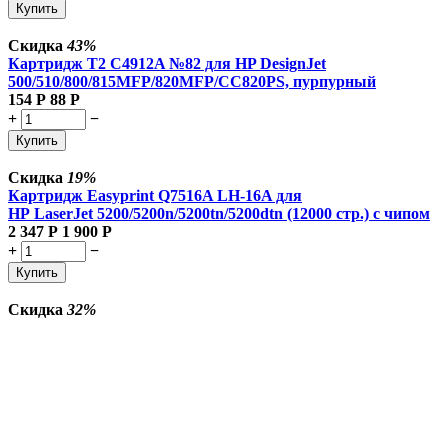
Купить
Скидка
43%
Картридж T2 C4912A №82 для HP DesignJet
500/510/800/815MFP/820MFP/CC820PS, пурпурный
154
Р
88
Р
+
−
Купить
Скидка
19%
Картридж Easyprint Q7516A LH-16A для
HP LaserJet 5200/5200n/5200tn/5200dtn (12000 стр.) с чипом
2 347
Р
1 900
Р
+
−
Купить
Скидка
32%