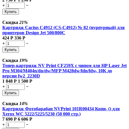
+
−
Купить
Скидка
21%
Картридж Cactus C4912 (CS-C4912) № 82 (пурпурный) для
принтеров Design Jet 500/800C
424
Р
336
Р
+
−
Купить
Скидка
19%
Тонер-картридж NV Print CF259X с чипом для HP Laser Jet
Pro M304/M404n/dn/dw/MFP M428dw/fdn/fdw, 10K до
версии fw2_2230D
1 848
Р
1 500
Р
+
−
Купить
Скидка
14%
Картридж Фотобарабан NVPrint 101R00434 Копи- () для
Xerox WC 5222/5225/5230 (50 000 стр.)
7 690
Р
6 606
Р
+
−