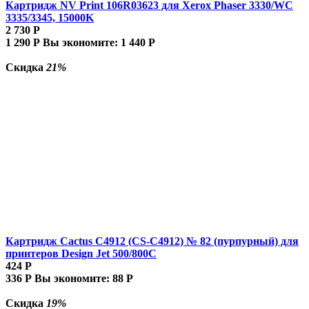
Картридж NV Print 106R03623 для Xerox Phaser 3330/WC
3335/3345, 15000K
2 730
Р
1 290
Р
Вы экономите:
1 440
Р
Скидка
21%
Картридж Cactus C4912 (CS-C4912) № 82 (пурпурный) для
принтеров Design Jet 500/800C
424
Р
336
Р
Вы экономите:
88
Р
Скидка
19%