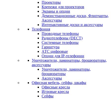
Проекторы
Крепежи для проекторов
Экраны и опции
Демонстрационные доски, Флипчарты,
Аксессуары
Интерактивные доски и аксессуары
Телефония
Проводные телефоны
Радиотелефоны (DECT)
Системные телефоны
Гарнитура
АТС цифровые
Опции для IP-телефонии
Уничтожители, ламинаторы, брошюраторы,
аксессуары
Уничтожители, ламинаторы,
брошюраторы
Аксессуары
Офисная мебель, сейфы, шкафы
Офисные кресла
Игровые кресла
Сейфы