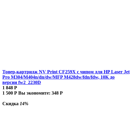
Тонер-картридж NV Print CF259X с чипом для HP Laser Jet
Pro M304/M404n/dn/dw/MFP M428dw/fdn/fdw, 10K до
версии fw2_2230D
1 848
Р
1 500
Р
Вы экономите:
348
Р
Скидка
14%