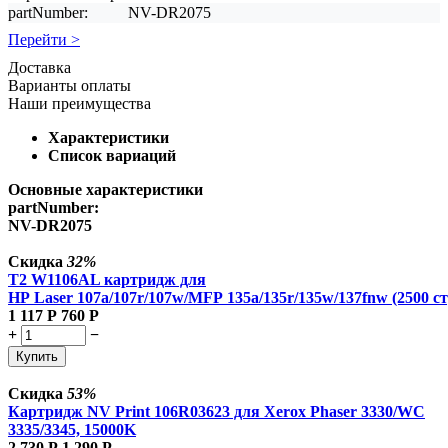
partNumber:
NV-DR2075
Перейти >
Доставка
Варианты оплаты
Наши преимущества
Характеристики
Список вариаций
Основные характеристики
partNumber:
NV-DR2075
Скидка
32%
T2 W1106AL картридж для
HP Laser 107a/107r/107w/MFP 135a/135r/135w/137fnw (2500 ст
1 117
Р
760
Р
+
−
Купить
Скидка
53%
Картридж NV Print 106R03623 для Xerox Phaser 3330/WC
3335/3345, 15000K
2 730
Р
1 290
Р