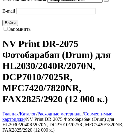
E-mail
Войти
Запомнить
NV Print DR-2075
Фотобарабан (Drum) для
HL2030/2040R/2070N,
DCP7010/7025R,
MFC7420/7820NR,
FAX2825/2920 (12 000 к.)
Главная
/
Каталог
/
Расходные материалы
/
Совместимые
картриджи
/
NV Print DR-2075 Фотобарабан (Drum) для
HL2030/2040R/2070N, DCP7010/7025R, MFC7420/7820NR,
FAX2825/2920 (12 000 к.)