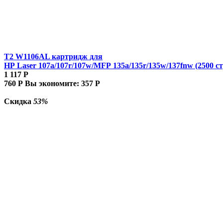
T2 W1106AL картридж для
HP Laser 107a/107r/107w/MFP 135a/135r/135w/137fnw (2500 ст
1 117
Р
760
Р
Вы экономите:
357
Р
Скидка
53%