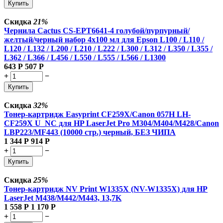
Купить
Скидка
21%
Чернила Cactus CS-EPT6641-4 голубой/пурпурный/
желтый/черный набор 4x100 мл для Epson L100 / L110 /
L120 / L132 / L200 / L210 / L222 / L300 / L312 / L350 / L355 /
L362 / L366 / L456 / L550 / L555 / L566 / L1300
643
Р
507
Р
+
−
Купить
Скидка
32%
Тонер-картридж Easyprint CF259X/Canon 057H LH-
CF259X U_NC для HP LaserJet Pro M304/M404/M428/Canon
LBP223/MF443 (10000 стр.) черный, БЕЗ ЧИПА
1 344
Р
914
Р
+
−
Купить
Скидка
25%
Тонер-картридж NV Print W1335X (NV-W1335X) для HP
LaserJet M438/M442/M443, 13,7K
1 558
Р
1 170
Р
+
−