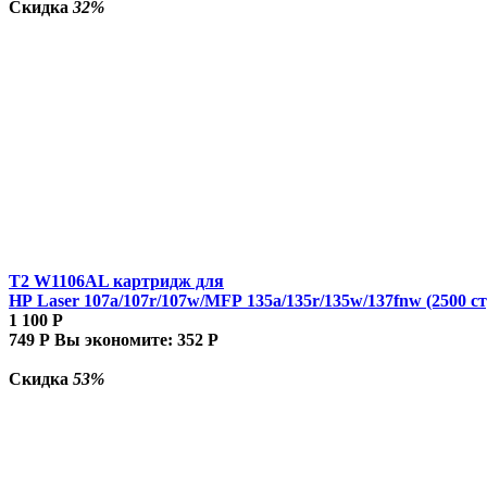
Скидка
32%
T2 W1106AL картридж для
HP Laser 107a/107r/107w/MFP 135a/135r/135w/137fnw (2500 ст
1 100
Р
749
Р
Вы экономите:
352
Р
Скидка
53%