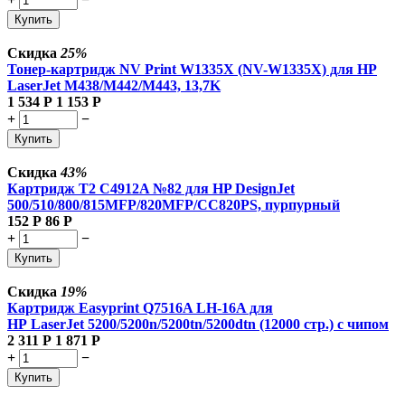
Купить
Скидка
25%
Тонер-картридж NV Print W1335X (NV-W1335X) для HP
LaserJet M438/M442/M443, 13,7K
1 534
Р
1 153
Р
+
−
Купить
Скидка
43%
Картридж T2 C4912A №82 для HP DesignJet
500/510/800/815MFP/820MFP/CC820PS, пурпурный
152
Р
86
Р
+
−
Купить
Скидка
19%
Картридж Easyprint Q7516A LH-16A для
HP LaserJet 5200/5200n/5200tn/5200dtn (12000 стр.) с чипом
2 311
Р
1 871
Р
+
−
Купить