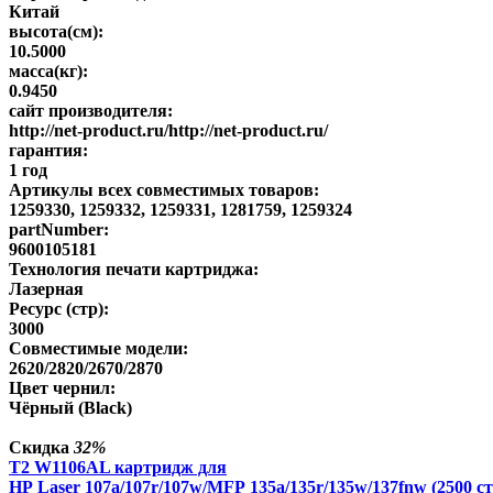
Китай
высота(см):
10.5000
масса(кг):
0.9450
сайт производителя:
http://net-product.ru/http://net-product.ru/
гарантия:
1 год
Артикулы всех совместимых товаров:
1259330, 1259332, 1259331, 1281759, 1259324
partNumber:
9600105181
Технология печати картриджа:
Лазерная
Ресурс (стр):
3000
Совместимые модели:
2620/2820/2670/2870
Цвет чернил:
Чёрный (Black)
Скидка
32%
T2 W1106AL картридж для
HP Laser 107a/107r/107w/MFP 135a/135r/135w/137fnw (2500 ст