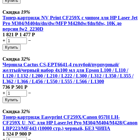
Купить
Скидка
19%
Тонер-картридж NV Print CF259X с чипом для HP Laser Jet
Pro M304/M404n/dn/dw/MFP M428dw/fdn/fdw, 10K до
версии fw2_2230D
1 821
Р
1 477
Р
+
−
Купить
Скидка
32%
Чернила Cactus CS-EPT6641-4 голубой/пурпурный/
желтый/черный набор 4x100 мл для Epson L100 / L110 /
L120 / L132 / L200 / L210 / L222 / L300 / L312 / L350 / L355 /
L362 / L366 / L456 / L550 / L555 / L566 / L1300
736
Р
501
Р
+
−
Купить
Скидка
32%
Тонер-картридж Easyprint CF259X/Canon 057H LH-
CF259X U_NC для HP LaserJet Pro M304/M404/M428/Canon
LBP223/MF443 (10000 стр.) черный, БЕЗ ЧИПА
1 324
Р
900
Р
+
−