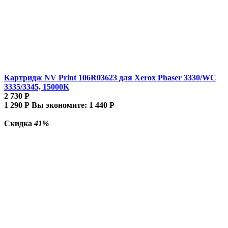
Картридж NV Print 106R03623 для Xerox Phaser 3330/WC
3335/3345, 15000K
2 730
Р
1 290
Р
Вы экономите:
1 440
Р
Скидка
41%