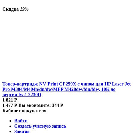
Скидка
19%
Тонер-картридж NV Print CF259X с чипом для HP Laser Jet
Pro M304/M404n/dn/dw/MFP M428dw/fdn/fdw, 10K до
версии fw2_2230D
1 821
Р
1 477
Р
Вы экономите:
344
Р
Кабинет покупателя
Войти
Создать учетную запись
Заказы