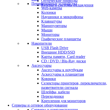
Оптические приводы
Периферийные устройства
Кулеры и системы охлаждения
Web-камеры
Колонки
Наушники и микрофоны
Клавиатуры
Манипуляторы
Мыши
Мониторы
Графические планшеты
Накопители
USB Flash Drive
Внешние HDD/SSD
Карты памяти, Card reader
CD / DVD / Blu-Ray диски
Аксессуары
Аксессуары к ноутбукам
Аскессуары к планшетам
Коврики
Селекторы принтеров, переключатели,
разветвители сигнала
Шлейфы, кабели
Переходники
Крепления для мониторов
Серверы и сетевое оборудование
Серверы и комплектующие