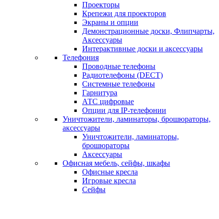
Проекторы
Крепежи для проекторов
Экраны и опции
Демонстрационные доски, Флипчарты,
Аксессуары
Интерактивные доски и аксессуары
Телефония
Проводные телефоны
Радиотелефоны (DECT)
Системные телефоны
Гарнитура
АТС цифровые
Опции для IP-телефонии
Уничтожители, ламинаторы, брошюраторы,
аксессуары
Уничтожители, ламинаторы,
брошюраторы
Аксессуары
Офисная мебель, сейфы, шкафы
Офисные кресла
Игровые кресла
Сейфы