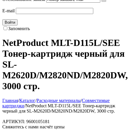
E-mail
Войти
Запомнить
NetProduct MLT-D115L/SEE
Тонер-картридж черный для
SL-
M2620D/M2820ND/M2820DW,
3000 стр.
Главная
/
Каталог
/
Расходные материалы
/
Совместимые
картриджи
/
NetProduct MLT-D115L/SEE Тонер-картридж
черный для SL-M2620D/M2820ND/M2820DW, 3000 стр.
АРТИКУЛ:
9600105181
Свяжитесь с нами насчёт цены