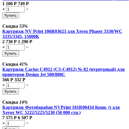
1 100
Р
749
Р
+
−
Купить
Скидка
53%
Картридж NV Print 106R03623 для Xerox Phaser 3330/WC
3335/3345, 15000K
2 730
Р
1 290
Р
+
−
Купить
Скидка
41%
Картридж Cactus C4912 (CS-C4912) № 82 (пурпурный) для
принтеров Design Jet 500/800C
566
Р
332
Р
+
−
Купить
Скидка
14%
Картридж Фотобарабан NVPrint 101R00434 Копи- () для
Xerox WC 5222/5225/5230 (50 000 стр.)
7 575
Р
6 507
Р
+
−