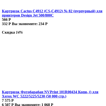
Картридж Cactus C4912 (CS-C4912) № 82 (пурпурный) для
принтеров Design Jet 500/800C
566
Р
332
Р
Вы экономите:
234
Р
Скидка
14%
Картридж Фотобарабан NVPrint 101R00434 Копи- () для
Xerox WC 5222/5225/5230 (50 000 стр.)
7 575
Р
6 507
Р
Вы экономите:
1 068
Р