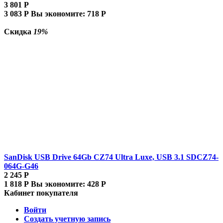
3 801
Р
3 083
Р
Вы экономите:
718
Р
Скидка
19%
SanDisk USB Drive 64Gb CZ74 Ultra Luxe, USB 3.1 SDCZ74-
064G-G46
2 245
Р
1 818
Р
Вы экономите:
428
Р
Кабинет покупателя
Войти
Создать учетную запись