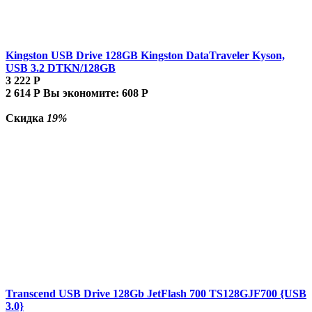
Kingston USB Drive 128GB Kingston DataTraveler Kyson,
USB 3.2 DTKN/128GB
3 222
Р
2 614
Р
Вы экономите:
608
Р
Скидка
19%
Transcend USB Drive 128Gb JetFlash 700 TS128GJF700 {USB
3.0}