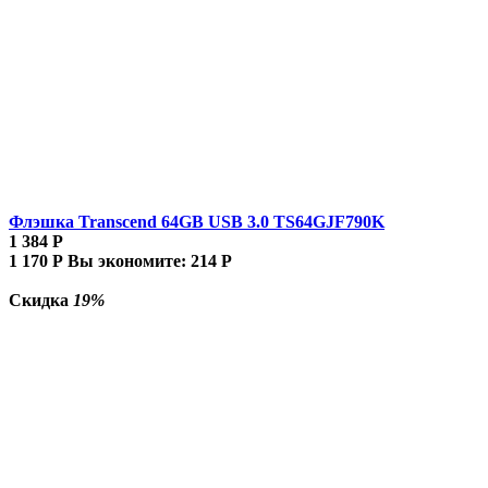
Флэшка Transcend 64GB USB 3.0 TS64GJF790K
1 384
Р
1 170
Р
Вы экономите:
214
Р
Скидка
19%