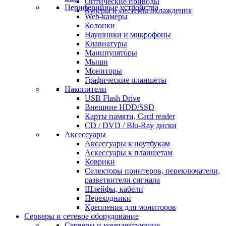
Оптические приводы
Периферийные устройства
Кулеры и системы охлаждения
Web-камеры
Колонки
Наушники и микрофоны
Клавиатуры
Манипуляторы
Мыши
Мониторы
Графические планшеты
Накопители
USB Flash Drive
Внешние HDD/SSD
Карты памяти, Card reader
CD / DVD / Blu-Ray диски
Аксессуары
Аксессуары к ноутбукам
Аскессуары к планшетам
Коврики
Селекторы принтеров, переключатели,
разветвители сигнала
Шлейфы, кабели
Переходники
Крепления для мониторов
Серверы и сетевое оборудование
Серверы и комплектующие