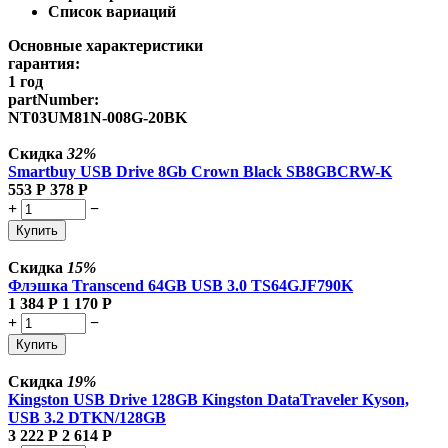
Список вариаций
Основные характеристики
гарантия:
1 год
partNumber:
NT03UM81N-008G-20BK
Скидка
32%
Smartbuy USB Drive 8Gb Crown Black SB8GBCRW-K
553
Р
378
Р
+
−
Купить
Скидка
15%
Флэшка Transcend 64GB USB 3.0 TS64GJF790K
1 384
Р
1 170
Р
+
−
Купить
Скидка
19%
Kingston USB Drive 128GB Kingston DataTraveler Kyson,
USB 3.2 DTKN/128GB
3 222
Р
2 614
Р