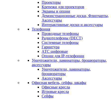
Проекторы
Крепежи для проекторов
Экраны и опции
Демонстрационные доски, Флипчарты,
Аксессуары
Интерактивные доски и аксессуары
Телефония
Проводные телефоны
Радиотелефоны (DECT)
Системные телефоны
Гарнитура
АТС цифровые
Опции для IP-телефонии
Уничтожители, ламинаторы, брошюраторы,
аксессуары
Уничтожители, ламинаторы,
брошюраторы
Аксессуары
Офисная мебель, сейфы, шкафы
Офисные кресла
Игровые кресла
Сейфы