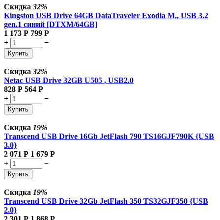
Скидка
32%
Kingston USB Drive 64GB DataTraveler Exodia M,, USB 3.2
gen.1 синий [DTXM/64GB]
1 173
Р
799
Р
+
−
Купить
Скидка
32%
Netac USB Drive 32GB U505
, USB2.0
828
Р
564
Р
+
−
Купить
Скидка
19%
Transcend USB Drive 16Gb JetFlash 790 TS16GJF790K {USB
3.0}
2 071
Р
1 679
Р
+
−
Купить
Скидка
19%
Transcend USB Drive 32Gb JetFlash 350 TS32GJF350 {USB
2.0}
2 301
Р
1 868
Р