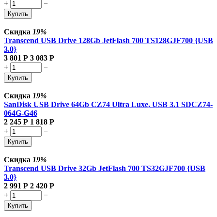
+
−
Купить
Скидка
19%
Transcend USB Drive 128Gb JetFlash 700 TS128GJF700 {USB
3.0}
3 801
Р
3 083
Р
+
−
Купить
Скидка
19%
SanDisk USB Drive 64Gb CZ74 Ultra Luxe, USB 3.1 SDCZ74-
064G-G46
2 245
Р
1 818
Р
+
−
Купить
Скидка
19%
Transcend USB Drive 32Gb JetFlash 700 TS32GJF700 {USB
3.0}
2 991
Р
2 420
Р
+
−
Купить