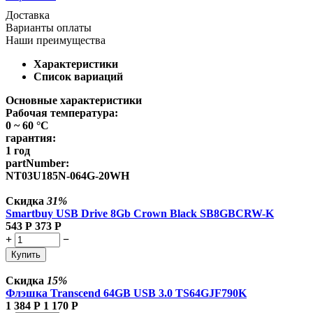
Доставка
Варианты оплаты
Наши преимущества
Характеристики
Список вариаций
Основные характеристики
Рабочая температура:
0 ~ 60 °C
гарантия:
1 год
partNumber:
NT03U185N-064G-20WH
Скидка
31%
Smartbuy USB Drive 8Gb Crown Black SB8GBCRW-K
543
Р
373
Р
+
−
Купить
Скидка
15%
Флэшка Transcend 64GB USB 3.0 TS64GJF790K
1 384
Р
1 170
Р