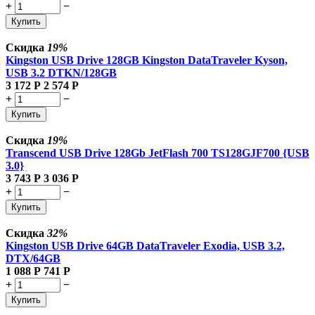
+
−
Купить
Скидка
19%
Kingston USB Drive 128GB Kingston DataTraveler Kyson,
USB 3.2 DTKN/128GB
3 172
Р
2 574
Р
+
−
Купить
Скидка
19%
Transcend USB Drive 128Gb JetFlash 700 TS128GJF700 {USB
3.0}
3 743
Р
3 036
Р
+
−
Купить
Скидка
32%
Kingston USB Drive 64GB DataTraveler Exodia, USB 3.2,
DTX/64GB
1 088
Р
741
Р
+
−
Купить