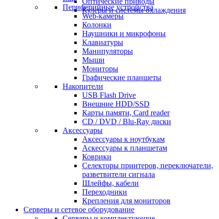
Оптические приводы
Периферийные устройства
Кулеры и системы охлаждения
Web-камеры
Колонки
Наушники и микрофоны
Клавиатуры
Манипуляторы
Мыши
Мониторы
Графические планшеты
Накопители
USB Flash Drive
Внешние HDD/SSD
Карты памяти, Card reader
CD / DVD / Blu-Ray диски
Аксессуары
Аксессуары к ноутбукам
Аскессуары к планшетам
Коврики
Селекторы принтеров, переключатели,
разветвители сигнала
Шлейфы, кабели
Переходники
Крепления для мониторов
Серверы и сетевое оборудование
Серверы и комплектующие