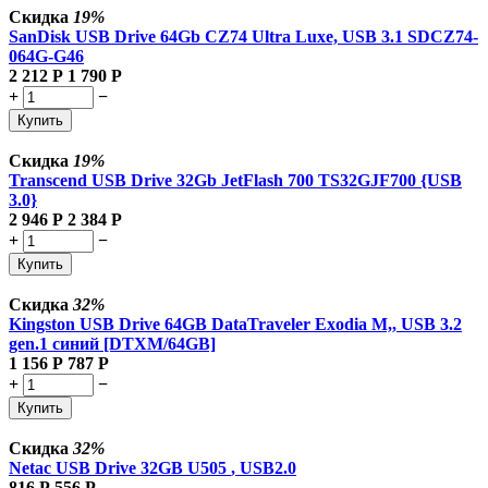
Скидка
19%
SanDisk USB Drive 64Gb CZ74 Ultra Luxe, USB 3.1 SDCZ74-
064G-G46
2 212
Р
1 790
Р
+
−
Купить
Скидка
19%
Transcend USB Drive 32Gb JetFlash 700 TS32GJF700 {USB
3.0}
2 946
Р
2 384
Р
+
−
Купить
Скидка
32%
Kingston USB Drive 64GB DataTraveler Exodia M,, USB 3.2
gen.1 синий [DTXM/64GB]
1 156
Р
787
Р
+
−
Купить
Скидка
32%
Netac USB Drive 32GB U505
, USB2.0
816
Р
556
Р