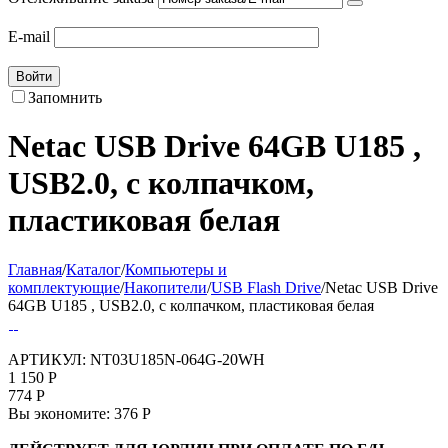
E-mail
Войти
Запомнить
Netac USB Drive 64GB U185
,
USB2.0, с колпачком,
пластиковая белая
Главная
/
Каталог
/
Компьютеры и
комплектующие
/
Накопители
/
USB Flash Drive
/
Netac USB Drive
64GB U185 , USB2.0, с колпачком, пластиковая белая
АРТИКУЛ:
NT03U185N-064G-20WH
1 150
Р
774
Р
Вы экономите:
376
Р