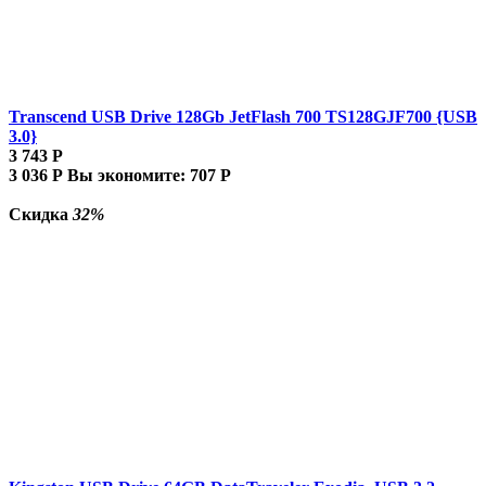
Transcend USB Drive 128Gb JetFlash 700 TS128GJF700 {USB
3.0}
3 743
Р
3 036
Р
Вы экономите:
707
Р
Скидка
32%