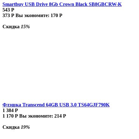
Smartbuy USB Drive 8Gb Crown Black SB8GBCRW-K
543
Р
373
Р
Вы экономите:
170
Р
Скидка
15%
Флэшка Transcend 64GB USB 3.0 TS64GJF790K
1 384
Р
1 170
Р
Вы экономите:
214
Р
Скидка
19%