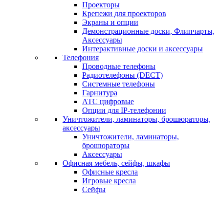
Проекторы
Крепежи для проекторов
Экраны и опции
Демонстрационные доски, Флипчарты,
Аксессуары
Интерактивные доски и аксессуары
Телефония
Проводные телефоны
Радиотелефоны (DECT)
Системные телефоны
Гарнитура
АТС цифровые
Опции для IP-телефонии
Уничтожители, ламинаторы, брошюраторы,
аксессуары
Уничтожители, ламинаторы,
брошюраторы
Аксессуары
Офисная мебель, сейфы, шкафы
Офисные кресла
Игровые кресла
Сейфы