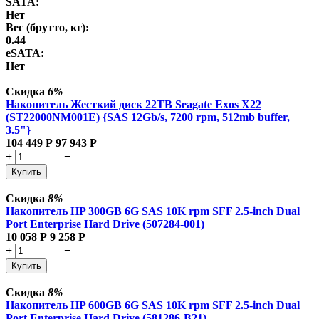
SATA:
Нет
Вес (брутто, кг):
0.44
eSATA:
Нет
Скидка
6%
Накопитель Жесткий диск 22TB Seagate Exos X22
(ST22000NM001E) {SAS 12Gb/s, 7200 rpm, 512mb buffer,
3.5"}
104 449
Р
97 943
Р
+
−
Купить
Скидка
8%
Накопитель HP 300GB 6G SAS 10K rpm SFF 2.5-inch Dual
Port Enterprise Hard Drive (507284-001)
10 058
Р
9 258
Р
+
−
Купить
Скидка
8%
Накопитель HP 600GB 6G SAS 10K rpm SFF 2.5-inch Dual
Port Enterprise Hard Drive (581286-B21)