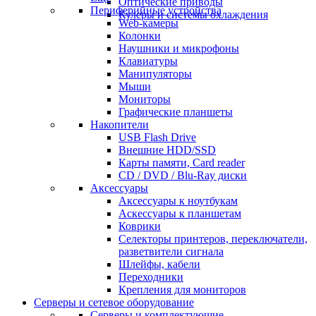
Оптические приводы
Периферийные устройства
Кулеры и системы охлаждения
Web-камеры
Колонки
Наушники и микрофоны
Клавиатуры
Манипуляторы
Мыши
Мониторы
Графические планшеты
Накопители
USB Flash Drive
Внешние HDD/SSD
Карты памяти, Card reader
CD / DVD / Blu-Ray диски
Аксессуары
Аксессуары к ноутбукам
Аскессуары к планшетам
Коврики
Селекторы принтеров, переключатели,
разветвители сигнала
Шлейфы, кабели
Переходники
Крепления для мониторов
Серверы и сетевое оборудование
Серверы и комплектующие