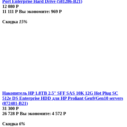
Port Enterprise Hard Drive (581286-B21)
12 080
Р
11 111
Р
Вы экономите:
969
Р
Скидка
15%
Накопитель HP 1.8TB 2,5'' SFF SAS 10K 12G Hot Plug SC
512e DS Enterprise HDD для HP Proliant Gen9/Gen10 servers
(872481-B21)
31 300
Р
26 728
Р
Вы экономите:
4 572
Р
Скидка
6%