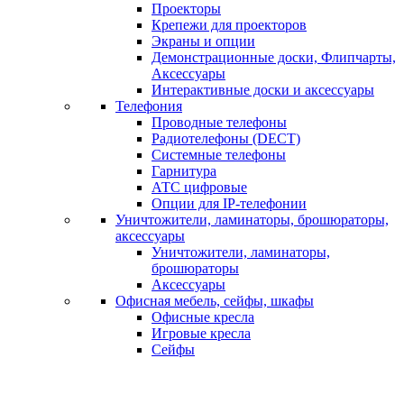
Проекторы
Крепежи для проекторов
Экраны и опции
Демонстрационные доски, Флипчарты,
Аксессуары
Интерактивные доски и аксессуары
Телефония
Проводные телефоны
Радиотелефоны (DECT)
Системные телефоны
Гарнитура
АТС цифровые
Опции для IP-телефонии
Уничтожители, ламинаторы, брошюраторы,
аксессуары
Уничтожители, ламинаторы,
брошюраторы
Аксессуары
Офисная мебель, сейфы, шкафы
Офисные кресла
Игровые кресла
Сейфы