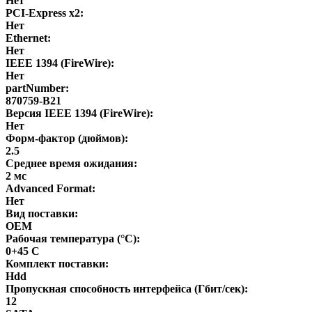
Нет
PCI-Express x2:
Нет
Ethernet:
Нет
IEEE 1394 (FireWire):
Нет
partNumber:
870759-B21
Версия IEEE 1394 (FireWire):
Нет
Форм-фактор (дюймов):
2.5
Среднее время ожидания:
2 мс
Advanced Format:
Нет
Вид поставки:
OEM
Рабочая температура (°C):
0+45 С
Комплект поставки:
Hdd
Пропускная способность интерфейса (Гбит/сек):
12