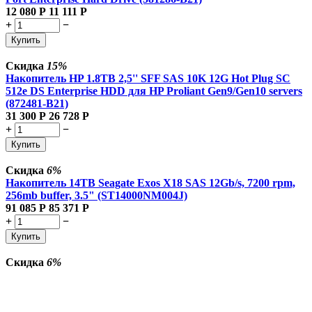
12 080
Р
11 111
Р
+
−
Купить
Скидка
15%
Накопитель HP 1.8TB 2,5'' SFF SAS 10K 12G Hot Plug SC
512e DS Enterprise HDD для HP Proliant Gen9/Gen10 servers
(872481-B21)
31 300
Р
26 728
Р
+
−
Купить
Скидка
6%
Накопитель 14TB Seagate Exos X18 SAS 12Gb/s, 7200 rpm,
256mb buffer, 3.5" (ST14000NM004J)
91 085
Р
85 371
Р
+
−
Купить
Скидка
6%