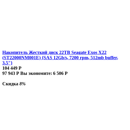
Накопитель Жесткий диск 22TB Seagate Exos X22
(ST22000NM001E) {SAS 12Gb/s, 7200 rpm, 512mb buffer,
3.5"}
104 449
Р
97 943
Р
Вы экономите:
6 506
Р
Скидка
8%