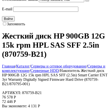
E-mail
Войти
Запомнить
Жесткий диск HP 900GB 12G
15k rpm HPL SAS SFF 2.5in
(870759-B21)
Главная
/
Каталог
/
Серверы и сетевое оборудование
/
Серверы и
комплектующие
/
Серверные HDD
/
Накопитель Жесткий диск
HP 900GB 12G 15k rpm HPL SAS SFF (2.5in) Smart Carrier ENT
3yr Warranty Digitally Signed Firmware Hard Drive (870759-
B21/870795-001)
АРТИКУЛ:
870759-B21
76 578
Р
72 446
Р
Вы экономите:
4 131
Р