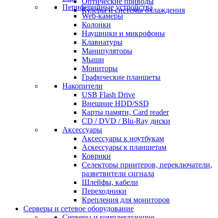
Оптические приводы
Периферийные устройства
Кулеры и системы охлаждения
Web-камеры
Колонки
Наушники и микрофоны
Клавиатуры
Манипуляторы
Мыши
Мониторы
Графические планшеты
Накопители
USB Flash Drive
Внешние HDD/SSD
Карты памяти, Card reader
CD / DVD / Blu-Ray диски
Аксессуары
Аксессуары к ноутбукам
Аскессуары к планшетам
Коврики
Селекторы принтеров, переключатели,
разветвители сигнала
Шлейфы, кабели
Переходники
Крепления для мониторов
Серверы и сетевое оборудование
Серверы и комплектующие