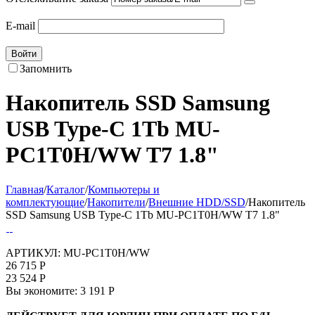
E-mail
Войти
Запомнить
Накопитель SSD Samsung
USB Type-C 1Tb MU-
PC1T0H/WW T7 1.8"
Главная
/
Каталог
/
Компьютеры и
комплектующие
/
Накопители
/
Внешние HDD/SSD
/
Накопитель
SSD Samsung USB Type-C 1Tb MU-PC1T0H/WW T7 1.8"
АРТИКУЛ:
MU-PC1T0H/WW
26 715
Р
23 524
Р
Вы экономите:
3 191
Р