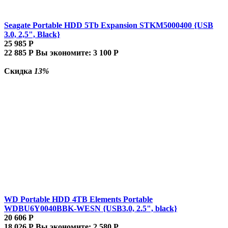
Seagate Portable HDD 5Tb Expansion STKM5000400 {USB
3.0, 2,5", Black}
25 985
Р
22 885
Р
Вы экономите:
3 100
Р
Скидка
13%
WD Portable HDD 4TB Elements Portable
WDBU6Y0040BBK-WESN {USB3.0, 2.5", black}
20 606
Р
18 026
Р
Вы экономите:
2 580
Р