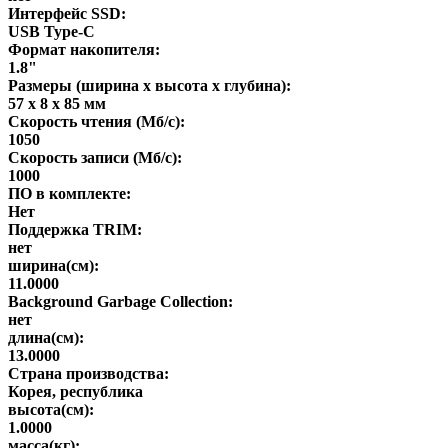
Интерфейс SSD:
USB Type-C
Формат накопителя:
1.8"
Размеры (ширина x высота x глубина):
57 х 8 х 85 мм
Скорость чтения (Мб/с):
1050
Скорость записи (Мб/с):
1000
ПО в комплекте:
Нет
Поддержка TRIM:
нет
ширина(см):
11.0000
Background Garbage Collection:
нет
длина(см):
13.0000
Страна производства:
Корея, республика
высота(см):
1.0000
масса(кг):