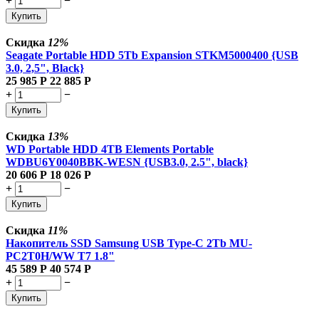
+
−
Купить
Скидка
12%
Seagate Portable HDD 5Tb Expansion STKM5000400 {USB
3.0, 2,5", Black}
25 985
Р
22 885
Р
+
−
Купить
Скидка
13%
WD Portable HDD 4TB Elements Portable
WDBU6Y0040BBK-WESN {USB3.0, 2.5", black}
20 606
Р
18 026
Р
+
−
Купить
Скидка
11%
Накопитель SSD Samsung USB Type-C 2Tb MU-
PC2T0H/WW T7 1.8"
45 589
Р
40 574
Р
+
−
Купить