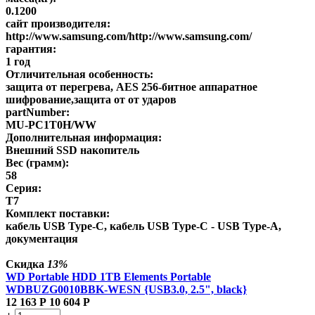
0.1200
сайт производителя:
http://www.samsung.com/http://www.samsung.com/
гарантия:
1 год
Отличительная особенность:
защита от перегрева, AES 256-битное аппаратное
шифрование,защита от от ударов
partNumber:
MU-PC1T0H/WW
Дополнительная информация:
Внешний SSD накопитель
Вес (грамм):
58
Серия:
T7
Комплект поставки:
кабель USB Type-C, кабель USB Type-C - USB Type-A,
документация
Скидка
13%
WD Portable HDD 1TB Elements Portable
WDBUZG0010BBK-WESN {USB3.0, 2.5", black}
12 163
Р
10 604
Р