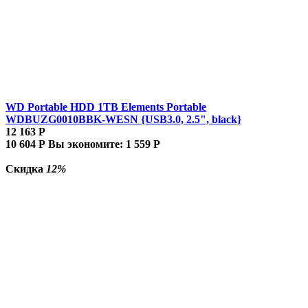
WD Portable HDD 1TB Elements Portable
WDBUZG0010BBK-WESN {USB3.0, 2.5", black}
12 163
Р
10 604
Р
Вы экономите:
1 559
Р
Скидка
12%