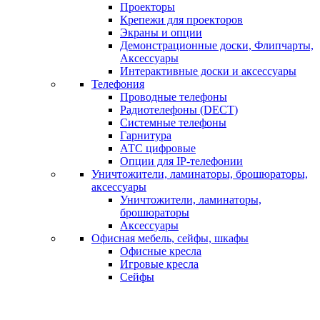
Проекторы
Крепежи для проекторов
Экраны и опции
Демонстрационные доски, Флипчарты,
Аксессуары
Интерактивные доски и аксессуары
Телефония
Проводные телефоны
Радиотелефоны (DECT)
Системные телефоны
Гарнитура
АТС цифровые
Опции для IP-телефонии
Уничтожители, ламинаторы, брошюраторы,
аксессуары
Уничтожители, ламинаторы,
брошюраторы
Аксессуары
Офисная мебель, сейфы, шкафы
Офисные кресла
Игровые кресла
Сейфы