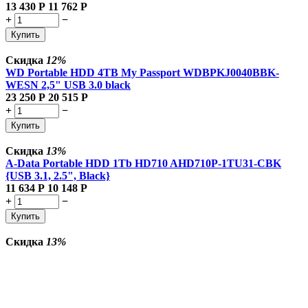
13 430
Р
11 762
Р
+
−
Купить
Скидка
12%
WD Portable HDD 4TB My Passport WDBPKJ0040BBK-
WESN 2,5" USB 3.0 black
23 250
Р
20 515
Р
+
−
Купить
Скидка
13%
A-Data Portable HDD 1Tb HD710 AHD710P-1TU31-CBK
{USB 3.1, 2.5", Black}
11 634
Р
10 148
Р
+
−
Купить
Скидка
13%