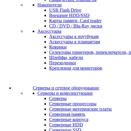
Накопители
USB Flash Drive
Внешние HDD/SSD
Карты памяти, Card reader
CD / DVD / Blu-Ray диски
Аксессуары
Аксессуары к ноутбукам
Аскессуары к планшетам
Коврики
Селекторы принтеров, переключатели, р
Шлейфы, кабели
Переходники
Крепления для мониторов
Серверы и сетевое оборудование
Серверы и комплектующие
Серверы
Серверные процессоры
Серверные материнские платы
Серверная память
Серверные корпуса
Серверные HDD
Серверные SSD