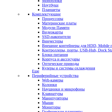
Моноблоки
Ноутбуки
Планшеты
Комплектующие
Процессоры
Материнские платы
Модули Памяти
Видеокарты
SSD-накопители
Винчестеры
Внешние контейнеры для HDD, Mobile r
Контроллеры, порты, USB-Hub, Dock Sta
Блоки питания
Корпуса и акссесуары
Оптические приводы
Кулеры и системы охлаждения
Еще
Периферийные устройства
Web-камеры
Колонки
Наушники и микрофоны
Клавиатуры
Манипуляторы
Мыши
Мониторы
Графические планшеты