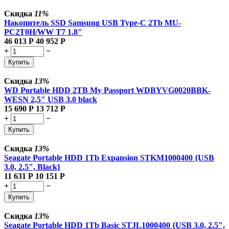
Скидка
11%
Накопитель SSD Samsung USB Type-C 2Tb MU-
PC2T0H/WW T7 1.8"
46 013
Р
40 952
Р
+
−
Купить
Скидка
13%
WD Portable HDD 2TB My Passport WDBYVG0020BBK-
WESN 2,5" USB 3.0 black
15 690
Р
13 712
Р
+
−
Купить
Скидка
13%
Seagate Portable HDD 1Tb Expansion STKM1000400 {USB
3.0, 2.5", Black}
11 631
Р
10 151
Р
+
−
Купить
Скидка
13%
Seagate Portable HDD 1Tb Basic STJL1000400 {USB 3.0, 2.5",