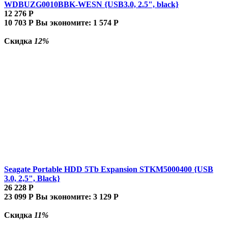
WDBUZG0010BBK-WESN {USB3.0, 2.5", black}
12 276
Р
10 703
Р
Вы экономите:
1 574
Р
Скидка
12%
Seagate Portable HDD 5Tb Expansion STKM5000400 {USB
3.0, 2,5", Black}
26 228
Р
23 099
Р
Вы экономите:
3 129
Р
Скидка
11%