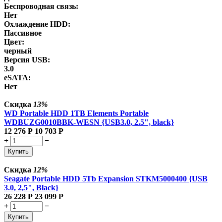
Беспроводная связь:
Нет
Охлаждение HDD:
Пассивное
Цвет:
черный
Версия USB:
3.0
eSATA:
Нет
Скидка
13%
WD Portable HDD 1TB Elements Portable
WDBUZG0010BBK-WESN {USB3.0, 2.5", black}
12 276
Р
10 703
Р
+
−
Купить
Скидка
12%
Seagate Portable HDD 5Tb Expansion STKM5000400 {USB
3.0, 2,5", Black}
26 228
Р
23 099
Р
+
−
Купить