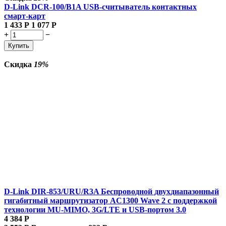
D-Link DCR-100/B1A USB-считыватель контактных
смарт-карт
1 433
Р
1 077
Р
+
−
Купить
Скидка
19%
D-Link DIR-853/URU/R3A Беспроводной двухдиапазонный
гигабитный маршрутизатор AC1300 Wave 2 с поддержкой
технологии MU-MIMO, 3G/LTE и USB-портом 3.0
4 384
Р