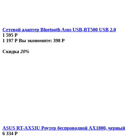
Сетевой адаптер Bluetooth Asus USB-BT500 USB 2.0
1 595
Р
1 197
Р
Вы экономите:
398
Р
Скидка
20%
ASUS RT-AX53U Роутер беспроводной AX1800, черный
6 334
Р