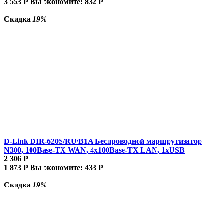
3 553
Р
Вы экономите:
832
Р
Скидка
19%
D-Link DIR-620S/RU/B1A Беспроводной маршрутизатор
N300, 100Base-TX WAN, 4x100Base-TX LAN, 1xUSB
2 306
Р
1 873
Р
Вы экономите:
433
Р
Скидка
19%