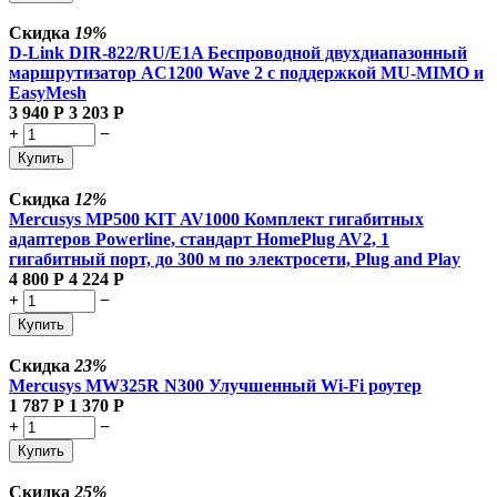
Скидка
19%
D-Link DIR-822/RU/E1A Беспроводной двухдиапазонный
маршрутизатор AC1200 Wave 2 с поддержкой MU-MIMO и
EasyMesh
3 940
Р
3 203
Р
+
−
Купить
Скидка
12%
Mercusys MP500 KIT AV1000 Комплект гигабитных
адаптеров Powerline, стандарт HomePlug AV2, 1
гигабитный порт, до 300 м по электросети, Plug and Play
4 800
Р
4 224
Р
+
−
Купить
Скидка
23%
Mercusys MW325R N300 Улучшенный Wi-Fi роутер
1 787
Р
1 370
Р
+
−
Купить
Скидка
25%