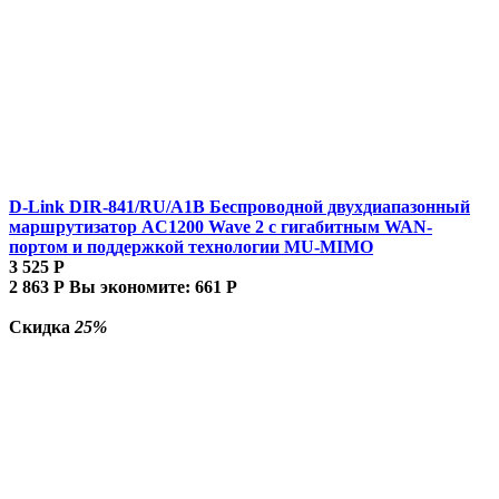
D-Link DIR-841/RU/A1B Беспроводной двухдиапазонный
маршрутизатор AC1200 Wave 2 с гигабитным WAN-
портом и поддержкой технологии MU-MIMO
3 525
Р
2 863
Р
Вы экономите:
661
Р
Скидка
25%