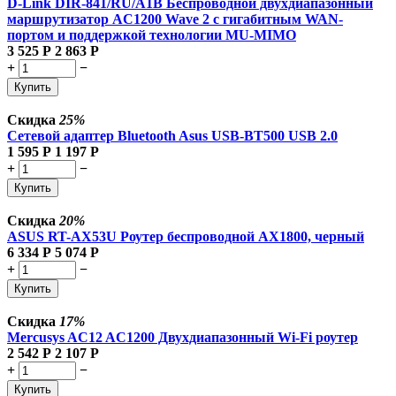
D-Link DIR-841/RU/A1B Беспроводной двухдиапазонный
маршрутизатор AC1200 Wave 2 с гигабитным WAN-
портом и поддержкой технологии MU-MIMO
3 525
Р
2 863
Р
+
−
Купить
Скидка
25%
Сетевой адаптер Bluetooth Asus USB-BT500 USB 2.0
1 595
Р
1 197
Р
+
−
Купить
Скидка
20%
ASUS RT-AX53U Роутер беспроводной AX1800, черный
6 334
Р
5 074
Р
+
−
Купить
Скидка
17%
Mercusys AC12 AC1200 Двухдиапазонный Wi-Fi роутер
2 542
Р
2 107
Р
+
−
Купить