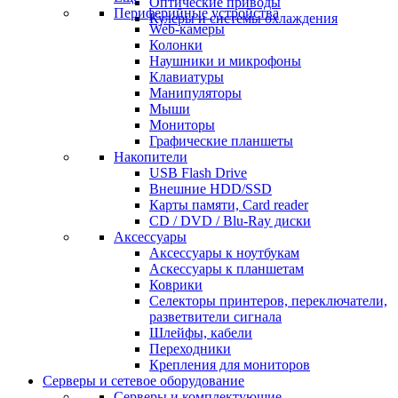
Оптические приводы
Периферийные устройства
Кулеры и системы охлаждения
Web-камеры
Колонки
Наушники и микрофоны
Клавиатуры
Манипуляторы
Мыши
Мониторы
Графические планшеты
Накопители
USB Flash Drive
Внешние HDD/SSD
Карты памяти, Card reader
CD / DVD / Blu-Ray диски
Аксессуары
Аксессуары к ноутбукам
Аскессуары к планшетам
Коврики
Селекторы принтеров, переключатели,
разветвители сигнала
Шлейфы, кабели
Переходники
Крепления для мониторов
Серверы и сетевое оборудование
Серверы и комплектующие