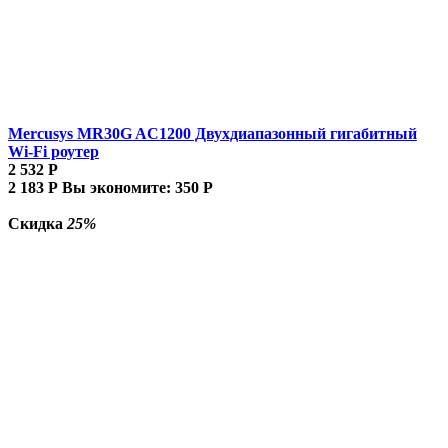
Mercusys MR30G AC1200 Двухдиапазонный гигабитный
Wi-Fi роутер
2 532
Р
2 183
Р
Вы экономите:
350
Р
Скидка
25%