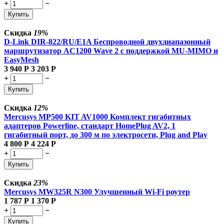
+
−
Купить
Скидка
19%
D-Link DIR-822/RU/E1A Беспроводной двухдиапазонный
маршрутизатор AC1200 Wave 2 с поддержкой MU-MIMO и
EasyMesh
3 940
Р
3 203
Р
+
−
Купить
Скидка
12%
Mercusys MP500 KIT AV1000 Комплект гигабитных
адаптеров Powerline, стандарт HomePlug AV2, 1
гигабитный порт, до 300 м по электросети, Plug and Play
4 800
Р
4 224
Р
+
−
Купить
Скидка
23%
Mercusys MW325R N300 Улучшенный Wi-Fi роутер
1 787
Р
1 370
Р
+
−
Купить