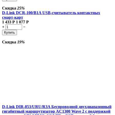
Скидка
25%
D-Link DCR-100/B1A USB-считыватель контактных
смарт-карт
1 433
Р
1 077
Р
+
−
Купить
Скидка
19%
D-Link DIR-853/URU/R3A Беспроводной двухдиапазонный
гигабитный маршрутизатор AC1300 Wave 2 с поддержкой