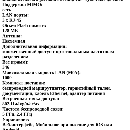
Поддержка MIMO:
есть
LAN порты:
3 х RJ-45
Объем Flash памяти:
128 МБ
Антенна:
Несъемная
Дополнительная информация:
множественный доступ с ортогональным частотным
разделением
Вес (грамм):
346
Максимальная скорость LAN (Мб/с):
1000
Комплект поставки:
беспроводной маршрутизатор, гарантийный талон,
документация, кабель Ethernet, адаптер питания
Встроенная точка доступа:
802.11a/b/g/n/ac/ax
Частота беспроводной связи:
5 ГГц, 2.4 ГГц
Управление:
Веб-интерфейс, Мобильное приложение для iOS или
Android