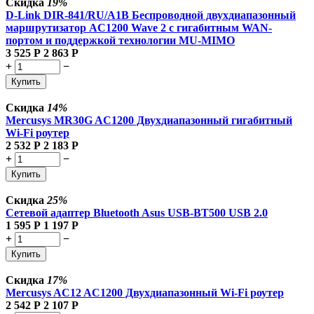
Скидка
19%
D-Link DIR-841/RU/A1B Беспроводной двухдиапазонный
маршрутизатор AC1200 Wave 2 с гигабитным WAN-
портом и поддержкой технологии MU-MIMO
3 525
Р
2 863
Р
+
−
Купить
Скидка
14%
Mercusys MR30G AC1200 Двухдиапазонный гигабитный
Wi-Fi роутер
2 532
Р
2 183
Р
+
−
Купить
Скидка
25%
Сетевой адаптер Bluetooth Asus USB-BT500 USB 2.0
1 595
Р
1 197
Р
+
−
Купить
Скидка
17%
Mercusys AC12 AC1200 Двухдиапазонный Wi-Fi роутер
2 542
Р
2 107
Р