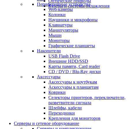
Оптические приводы
Периферийные устройства
Кулеры и системы охлаждения
Web-камеры
Колонки
Наушники и микрофоны
Клавиатуры
Манипуляторы
Мыши
Мониторы
Графические планшеты
Накопители
USB Flash Drive
Внешние HDD/SSD
Карты памяти, Card reader
CD / DVD / Blu-Ray диски
Аксессуары
Аксессуары к ноутбукам
Аскессуары к планшетам
Коврики
Селекторы принтеров, переключатели,
разветвители сигнала
Шлейфы, кабели
Переходники
Крепления для мониторов
Серверы и сетевое оборудование
Серверы и комплектующие