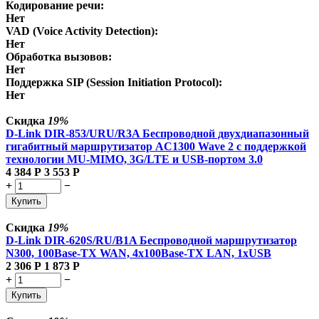
Кодирование речи:
Нет
VAD (Voice Activity Detection):
Нет
Обработка вызовов:
Нет
Поддержка SIP (Session Initiation Protocol):
Нет
Скидка
19%
D-Link DIR-853/URU/R3A Беспроводной двухдиапазонный
гигабитный маршрутизатор AC1300 Wave 2 с поддержкой
технологии MU-MIMO, 3G/LTE и USB-портом 3.0
4 384
Р
3 553
Р
+
−
Купить
Скидка
19%
D-Link DIR-620S/RU/B1A Беспроводной маршрутизатор
N300, 100Base-TX WAN, 4x100Base-TX LAN, 1xUSB
2 306
Р
1 873
Р
+
−
Купить