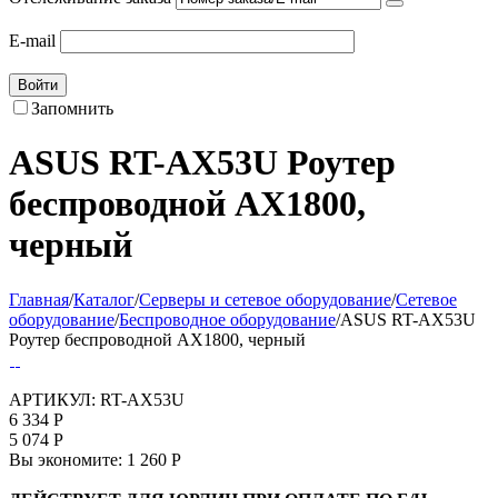
E-mail
Войти
Запомнить
ASUS RT-AX53U Роутер
беспроводной AX1800,
черный
Главная
/
Каталог
/
Серверы и сетевое оборудование
/
Сетевое
оборудование
/
Беспроводное оборудование
/
ASUS RT-AX53U
Роутер беспроводной AX1800, черный
АРТИКУЛ:
RT-AX53U
6 334
Р
5 074
Р
Вы экономите:
1 260
Р