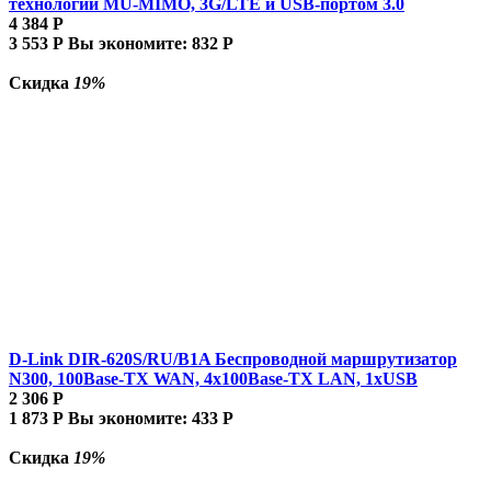
технологии MU-MIMO, 3G/LTE и USB-портом 3.0
4 384
Р
3 553
Р
Вы экономите:
832
Р
Скидка
19%
D-Link DIR-620S/RU/B1A Беспроводной маршрутизатор
N300, 100Base-TX WAN, 4x100Base-TX LAN, 1xUSB
2 306
Р
1 873
Р
Вы экономите:
433
Р
Скидка
19%