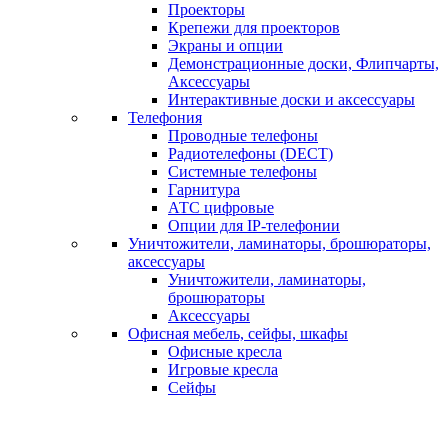
Проекторы
Крепежи для проекторов
Экраны и опции
Демонстрационные доски, Флипчарты,
Аксессуары
Интерактивные доски и аксессуары
Телефония
Проводные телефоны
Радиотелефоны (DECT)
Системные телефоны
Гарнитура
АТС цифровые
Опции для IP-телефонии
Уничтожители, ламинаторы, брошюраторы,
аксессуары
Уничтожители, ламинаторы,
брошюраторы
Аксессуары
Офисная мебель, сейфы, шкафы
Офисные кресла
Игровые кресла
Сейфы