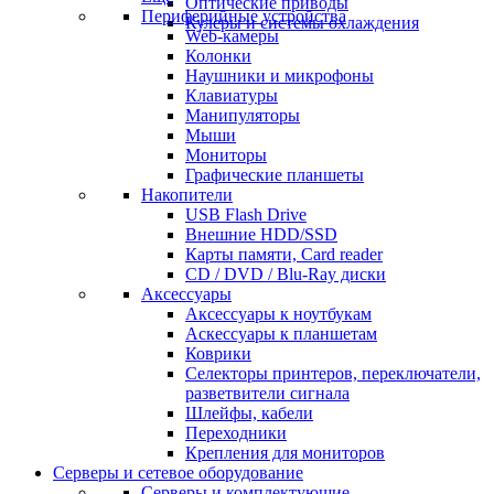
Оптические приводы
Периферийные устройства
Кулеры и системы охлаждения
Web-камеры
Колонки
Наушники и микрофоны
Клавиатуры
Манипуляторы
Мыши
Мониторы
Графические планшеты
Накопители
USB Flash Drive
Внешние HDD/SSD
Карты памяти, Card reader
CD / DVD / Blu-Ray диски
Аксессуары
Аксессуары к ноутбукам
Аскессуары к планшетам
Коврики
Селекторы принтеров, переключатели,
разветвители сигнала
Шлейфы, кабели
Переходники
Крепления для мониторов
Серверы и сетевое оборудование
Серверы и комплектующие