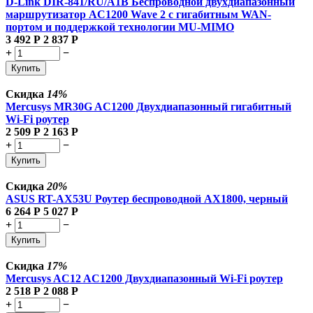
D-Link DIR-841/RU/A1B Беспроводной двухдиапазонный
маршрутизатор AC1200 Wave 2 с гигабитным WAN-
портом и поддержкой технологии MU-MIMO
3 492
Р
2 837
Р
+
−
Купить
Скидка
14%
Mercusys MR30G AC1200 Двухдиапазонный гигабитный
Wi-Fi роутер
2 509
Р
2 163
Р
+
−
Купить
Скидка
20%
ASUS RT-AX53U Роутер беспроводной AX1800, черный
6 264
Р
5 027
Р
+
−
Купить
Скидка
17%
Mercusys AC12 AC1200 Двухдиапазонный Wi-Fi роутер
2 518
Р
2 088
Р
+
−