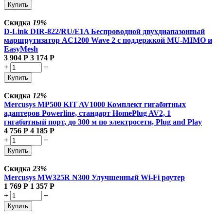
Купить
Скидка
19%
D-Link DIR-822/RU/E1A Беспроводной двухдиапазонный
маршрутизатор AC1200 Wave 2 с поддержкой MU-MIMO и
EasyMesh
3 904
Р
3 174
Р
+
−
Купить
Скидка
12%
Mercusys MP500 KIT AV1000 Комплект гигабитных
адаптеров Powerline, стандарт HomePlug AV2, 1
гигабитный порт, до 300 м по электросети, Plug and Play
4 756
Р
4 185
Р
+
−
Купить
Скидка
23%
Mercusys MW325R N300 Улучшенный Wi-Fi роутер
1 769
Р
1 357
Р
+
−
Купить