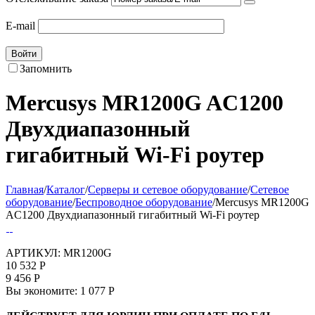
E-mail
Войти
Запомнить
Mercusys MR1200G AC1200
Двухдиапазонный
гигабитный Wi-Fi роутер
Главная
/
Каталог
/
Серверы и сетевое оборудование
/
Сетевое
оборудование
/
Беспроводное оборудование
/
Mercusys MR1200G
AC1200 Двухдиапазонный гигабитный Wi-Fi роутер
АРТИКУЛ:
MR1200G
10 532
Р
9 456
Р
Вы экономите:
1 077
Р