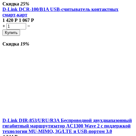
Скидка
25%
D-Link DCR-100/B1A USB-считыватель контактных
смарт-карт
1 420
Р
1 067
Р
+
−
Купить
Скидка
19%
D-Link DIR-853/URU/R3A Беспроводной двухдиапазонный
гигабитный маршрутизатор AC1300 Wave 2 с поддержкой
технологии MU-MIMO, 3G/LTE и USB-портом 3.0