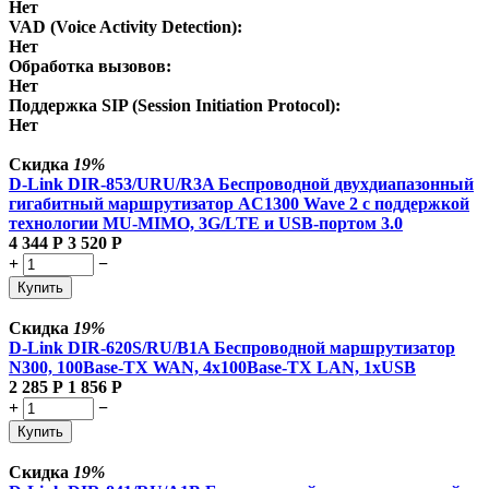
Нет
VAD (Voice Activity Detection):
Нет
Обработка вызовов:
Нет
Поддержка SIP (Session Initiation Protocol):
Нет
Скидка
19%
D-Link DIR-853/URU/R3A Беспроводной двухдиапазонный
гигабитный маршрутизатор AC1300 Wave 2 с поддержкой
технологии MU-MIMO, 3G/LTE и USB-портом 3.0
4 344
Р
3 520
Р
+
−
Купить
Скидка
19%
D-Link DIR-620S/RU/B1A Беспроводной маршрутизатор
N300, 100Base-TX WAN, 4x100Base-TX LAN, 1xUSB
2 285
Р
1 856
Р
+
−
Купить
Скидка
19%