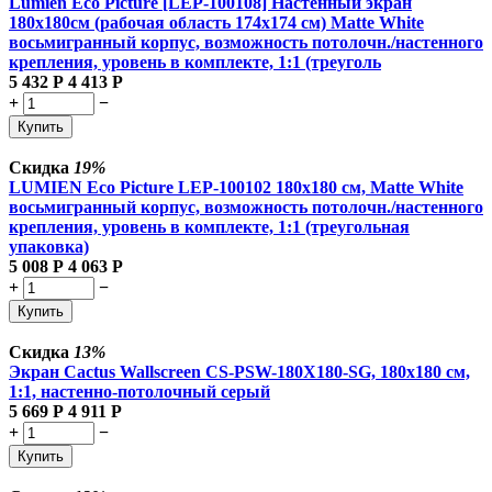
Lumien Eco Picture [LEP-100108] Настенный экран
180х180см (рабочая область 174х174 см) Matte White
восьмигранный корпус, возможность потолочн./настенного
крепления, уровень в комплекте, 1:1 (треуголь
5 432
Р
4 413
Р
+
−
Купить
Скидка
19%
LUMIEN Eco Picture LEP-100102 180х180 см, Matte White
восьмигранный корпус, возможность потолочн./настенного
крепления, уровень в комплекте, 1:1 (треугольная
упаковка)
5 008
Р
4 063
Р
+
−
Купить
Скидка
13%
Экран Cactus Wallscreen CS-PSW-180X180-SG, 180х180 см,
1:1, настенно-потолочный серый
5 669
Р
4 911
Р
+
−
Купить