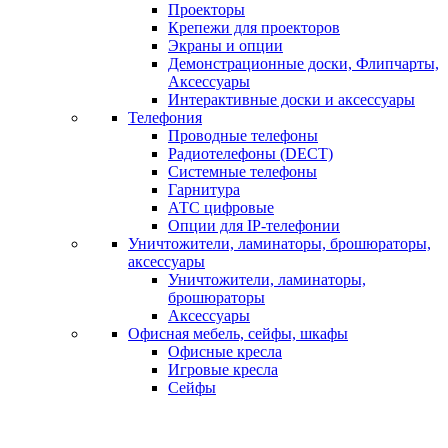
Проекторы
Крепежи для проекторов
Экраны и опции
Демонстрационные доски, Флипчарты,
Аксессуары
Интерактивные доски и аксессуары
Телефония
Проводные телефоны
Радиотелефоны (DECT)
Системные телефоны
Гарнитура
АТС цифровые
Опции для IP-телефонии
Уничтожители, ламинаторы, брошюраторы,
аксессуары
Уничтожители, ламинаторы,
брошюраторы
Аксессуары
Офисная мебель, сейфы, шкафы
Офисные кресла
Игровые кресла
Сейфы