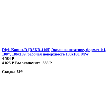
Digis Kontur-D [DSKD-1105] Экран на штативе, формат 1:1,
100", 186x189, рабочая поверхность 180x180, MW
4 584
Р
4 025
Р
Вы экономите:
558
Р
Скидка
13%