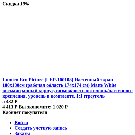
Скидка
19%
Lumien Eco Picture [LEP-100108] Настенный экран
180х180см (рабочая область 174х174 см) Matte White
восьмигранный корпус, возможность потолочн./настенного
крепления, уровень в комплекте, 1:1 (треуголь
5 432
Р
4 413
Р
Вы экономите:
1 020
Р
Кабинет покупателя
Войти
Создать учетную запись
Заказы