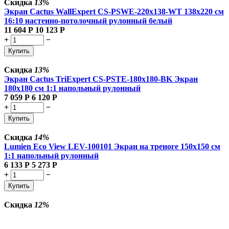
Скидка
13%
Экран Cactus WallExpert CS-PSWE-220x138-WT 138x220 см
16:10 настенно-потолочный рулонный белый
11 604
Р
10 123
Р
+
−
Купить
Скидка
13%
Экран Cactus TriExpert CS-PSTE-180x180-BK Экран
180x180 см 1:1 напольный рулонный
7 059
Р
6 120
Р
+
−
Купить
Скидка
14%
Lumien Eco View LEV-100101 Экран на треноге 150x150 см
1:1 напольный рулонный
6 133
Р
5 273
Р
+
−
Купить
Скидка
12%