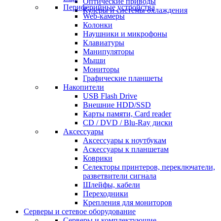
Оптические приводы
Периферийные устройства
Кулеры и системы охлаждения
Web-камеры
Колонки
Наушники и микрофоны
Клавиатуры
Манипуляторы
Мыши
Мониторы
Графические планшеты
Накопители
USB Flash Drive
Внешние HDD/SSD
Карты памяти, Card reader
CD / DVD / Blu-Ray диски
Аксессуары
Аксессуары к ноутбукам
Аскессуары к планшетам
Коврики
Селекторы принтеров, переключатели,
разветвители сигнала
Шлейфы, кабели
Переходники
Крепления для мониторов
Серверы и сетевое оборудование
Серверы и комплектующие