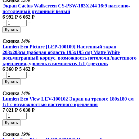
Скидка
13%
Экран Cactus Wallscreen CS-PSW-183X244 16:9 настенно-
потолочный рулонный белый
6 992
Р
6 062
Р
+
−
Купить
Скидка
14%
Lumien Eco Picture [LEP-100109] Настенный экран
203х203см (рабочая область 195х195 см) Matte White
восьмигранный корпус, возможность потолочн./настенного
крепления, уровень в комплекте, 1:1 (треуголь
6 360
Р
5 462
Р
+
−
Купить
Скидка
14%
Lumien Eco View LEV-100102 Экран на треноге 180x180 см
1:1 с возможностью настенного крепления
7 021
Р
6 038
Р
+
−
Купить
Скидка
19%