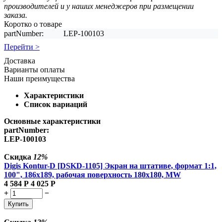
производителей и у наших менеджеров при размещении
заказа.
Коротко о товаре
partNumber:
LEP-100103
Перейти >
Доставка
Варианты оплаты
Наши преимущества
Характеристики
Список вариаций
Основные характеристики
partNumber:
LEP-100103
Скидка
12%
Digis Kontur-D [DSKD-1105] Экран на штативе, формат 1:1,
100", 186x189, рабочая поверхность 180x180, MW
4 584
Р
4 025
Р
+
−
Купить