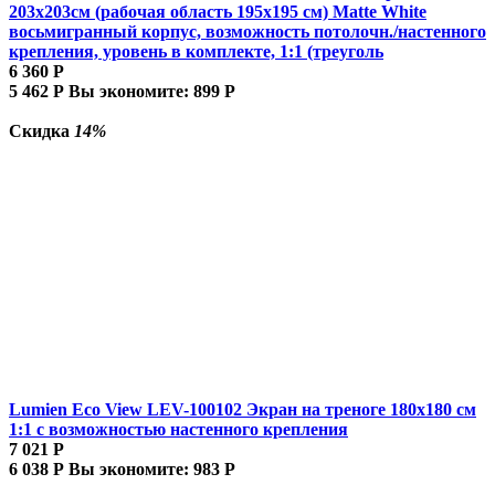
203х203см (рабочая область 195х195 см) Matte White
восьмигранный корпус, возможность потолочн./настенного
крепления, уровень в комплекте, 1:1 (треуголь
6 360
Р
5 462
Р
Вы экономите:
899
Р
Скидка
14%
Lumien Eco View LEV-100102 Экран на треноге 180x180 см
1:1 с возможностью настенного крепления
7 021
Р
6 038
Р
Вы экономите:
983
Р