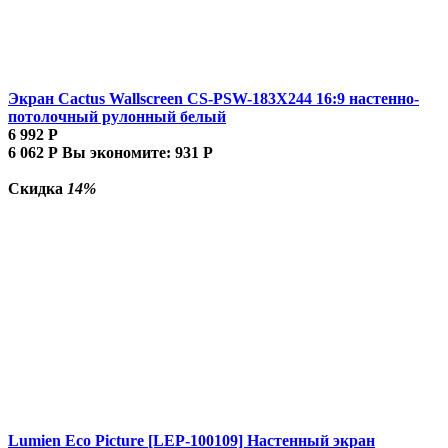
Экран Cactus Wallscreen CS-PSW-183X244 16:9 настенно-
потолочный рулонный белый
6 992
Р
6 062
Р
Вы экономите:
931
Р
Скидка
14%
Lumien Eco Picture [LEP-100109] Настенный экран