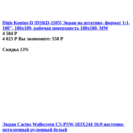
Digis Kontur-D [DSKD-1105] Экран на штативе, формат 1:1,
100", 186x189, рабочая поверхность 180x180, MW
4 584
Р
4 025
Р
Вы экономите:
558
Р
Скидка
13%
Экран Cactus Wallscreen CS-PSW-183X244 16:9 настенно-
потолочный рулонный белый