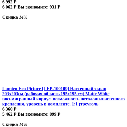
6 992
Р
6 062
Р
Вы экономите:
931
Р
Скидка
14%
Lumien Eco Picture [LEP-100109] Настенный экран
203х203см (рабочая область 195х195 см) Matte White
восьмигранный корпус, возможность потолочн./настенного
крепления, уровень в комплекте, 1:1 (треуголь
6 360
Р
5 462
Р
Вы экономите:
899
Р
Скидка
14%