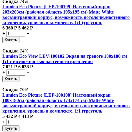
Скидка
14%
Lumien Eco Picture [LEP-100109] Настенный экран
203х203см (рабочая область 195х195 см) Matte White
восьмигранный корпус, возможность потолочн./настенного
крепления, уровень в комплекте, 1:1 (треуголь
6 360
Р
5 462
Р
+
−
Купить
Скидка
14%
Lumien Eco View LEV-100102 Экран на треноге 180x180 см
1:1 с возможностью настенного крепления
7 021
Р
6 038
Р
+
−
Купить
Скидка
19%
Lumien Eco Picture [LEP-100108] Настенный экран
180х180см (рабочая область 174х174 см) Matte White
восьмигранный корпус, возможность потолочн./настенного
крепления, уровень в комплекте, 1:1 (треуголь
5 432
Р
4 413
Р
+
−
Купить