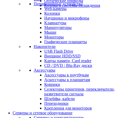
Оптические приводы
Периферийные устройства
Кулеры и системы охлаждения
Web-камеры
Колонки
Наушники и микрофоны
Клавиатуры
Манипуляторы
Мыши
Мониторы
Графические планшеты
Накопители
USB Flash Drive
Внешние HDD/SSD
Карты памяти, Card reader
CD / DVD / Blu-Ray диски
Аксессуары
Аксессуары к ноутбукам
Аскессуары к планшетам
Коврики
Селекторы принтеров, переключатели,
разветвители сигнала
Шлейфы, кабели
Переходники
Крепления для мониторов
Серверы и сетевое оборудование
Серверы и комплектующие