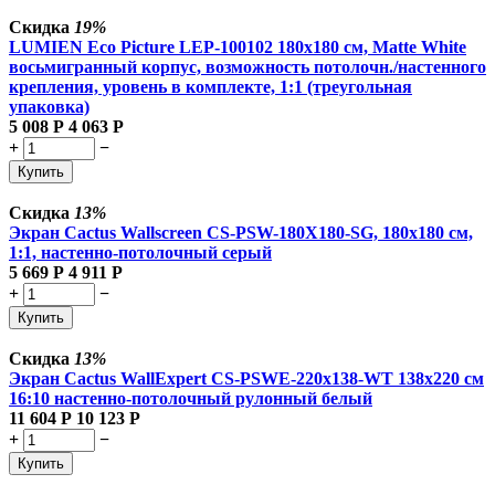
Скидка
19%
LUMIEN Eco Picture LEP-100102 180х180 см, Matte White
восьмигранный корпус, возможность потолочн./настенного
крепления, уровень в комплекте, 1:1 (треугольная
упаковка)
5 008
Р
4 063
Р
+
−
Купить
Скидка
13%
Экран Cactus Wallscreen CS-PSW-180X180-SG, 180х180 см,
1:1, настенно-потолочный серый
5 669
Р
4 911
Р
+
−
Купить
Скидка
13%
Экран Cactus WallExpert CS-PSWE-220x138-WT 138x220 см
16:10 настенно-потолочный рулонный белый
11 604
Р
10 123
Р
+
−
Купить