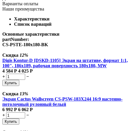
Варианты оплаты
Наши преимущества
Характеристики
Список вариаций
Основные характеристики
partNumber:
CS-PSTE-180x180-BK
Скидка
12%
Digis Kontur-D [DSKD-1105] Экран на штативе, формат 1:1,
100", 186x189, рабочая поверхность 180x180, MW
4 584
Р
4 025
Р
+
−
Купить
Скидка
13%
Экран Cactus Wallscreen CS-PSW-183X244 16:9 настенно-
потолочный рулонный белый
6 992
Р
6 062
Р
+
−
Купить