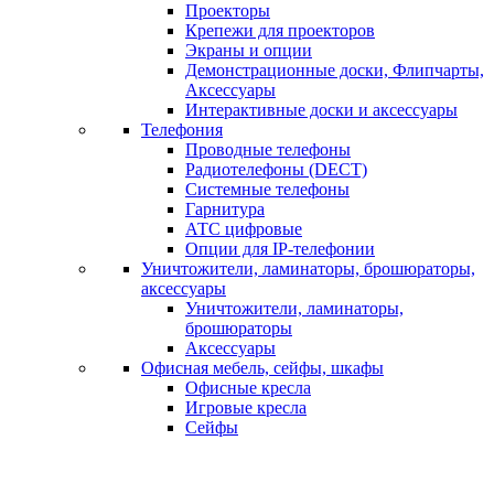
Проекторы
Крепежи для проекторов
Экраны и опции
Демонстрационные доски, Флипчарты,
Аксессуары
Интерактивные доски и аксессуары
Телефония
Проводные телефоны
Радиотелефоны (DECT)
Системные телефоны
Гарнитура
АТС цифровые
Опции для IP-телефонии
Уничтожители, ламинаторы, брошюраторы,
аксессуары
Уничтожители, ламинаторы,
брошюраторы
Аксессуары
Офисная мебель, сейфы, шкафы
Офисные кресла
Игровые кресла
Сейфы