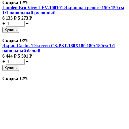
Скидка
14%
Lumien Eco View LEV-100101 Экран на треноге 150x150 см
1:1 напольный рулонный
6 133
Р
5 273
Р
+
−
Купить
Скидка
13%
Экран Cactus Triscreen CS-PST-180X180 180х180см 1:1
напольный белый
6 444
Р
5 591
Р
+
−
Купить
Скидка
12%