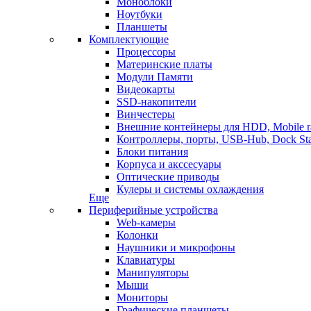
Моноблоки
Ноутбуки
Планшеты
Комплектующие
Процессоры
Материнские платы
Модули Памяти
Видеокарты
SSD-накопители
Винчестеры
Внешние контейнеры для HDD, Mobile r
Контроллеры, порты, USB-Hub, Dock Sta
Блоки питания
Корпуса и акссесуары
Оптические приводы
Кулеры и системы охлаждения
Еще
Периферийные устройства
Web-камеры
Колонки
Наушники и микрофоны
Клавиатуры
Манипуляторы
Мыши
Мониторы
Графические планшеты