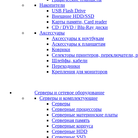
Накопители
USB Flash Drive
Внешние HDD/SSD
Карты памяти, Card reader
CD / DVD / Blu-Ray диски
Аксессуары
Аксессуары к ноутбукам
Аскессуары к планшетам
Коврики
Селекторы принтеров, переключатели, р
Шлейфы, кабели
Переходники
Крепления для мониторов
Серверы и сетевое оборудование
Серверы и комплектующие
Серверы
Серверные процессоры
Серверные материнские платы
Серверная память
Серверные корпуса
Серверные HDD
Серверные SSD