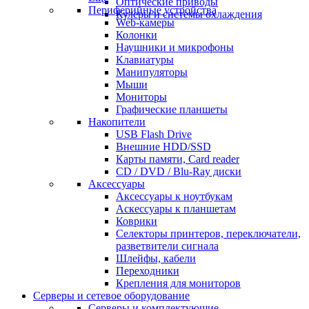
Оптические приводы
Периферийные устройства
Кулеры и системы охлаждения
Web-камеры
Колонки
Наушники и микрофоны
Клавиатуры
Манипуляторы
Мыши
Мониторы
Графические планшеты
Накопители
USB Flash Drive
Внешние HDD/SSD
Карты памяти, Card reader
CD / DVD / Blu-Ray диски
Аксессуары
Аксессуары к ноутбукам
Аскессуары к планшетам
Коврики
Селекторы принтеров, переключатели,
разветвители сигнала
Шлейфы, кабели
Переходники
Крепления для мониторов
Серверы и сетевое оборудование
Серверы и комплектующие