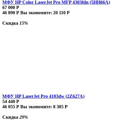
МФУ HP Color LaserJet Pro MFP 4303fdn (5HH66A)
67 000
Р
46 890
Р
Вы экономите:
20 110
Р
Скидка
15%
МФУ HP LaserJet Pro 4103dw (2Z627A)
54 440
Р
46 055
Р
Вы экономите:
8 385
Р
Скидка
29%