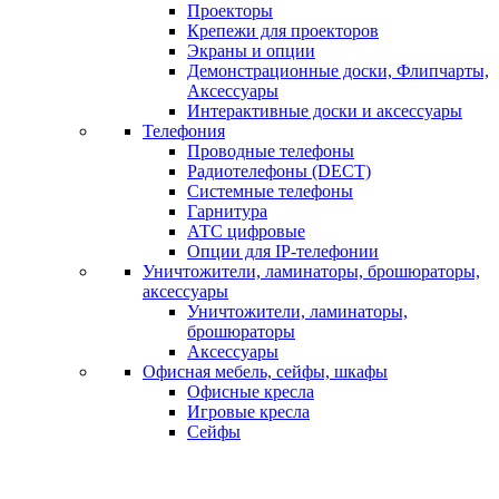
Проекторы
Крепежи для проекторов
Экраны и опции
Демонстрационные доски, Флипчарты,
Аксессуары
Интерактивные доски и аксессуары
Телефония
Проводные телефоны
Радиотелефоны (DECT)
Системные телефоны
Гарнитура
АТС цифровые
Опции для IP-телефонии
Уничтожители, ламинаторы, брошюраторы,
аксессуары
Уничтожители, ламинаторы,
брошюраторы
Аксессуары
Офисная мебель, сейфы, шкафы
Офисные кресла
Игровые кресла
Сейфы