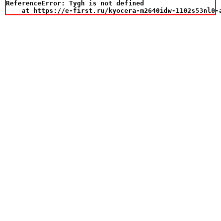
ReferenceError: Tygh is not defined

    at https://e-first.ru/kyocera-m2640idw-1102s53nl0-