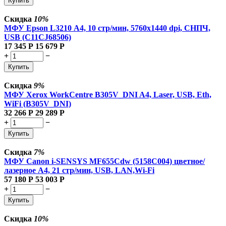
Купить
Скидка
10%
МФУ Epson L3210 А4, 10 стр/мин, 5760х1440 dpi, СНПЧ,
USB (C11CJ68506)
17 345
Р
15 679
Р
+
−
Купить
Скидка
9%
МФУ Xerox WorkCentre B305V_DNI A4, Laser, USB, Eth,
WiFi (B305V_DNI)
32 266
Р
29 289
Р
+
−
Купить
Скидка
7%
МФУ Canon i-SENSYS MF655Cdw (5158C004) цветное/
лазерное A4, 21 стр/мин, USB, LAN,Wi-Fi
57 180
Р
53 003
Р
+
−
Купить
Скидка
10%