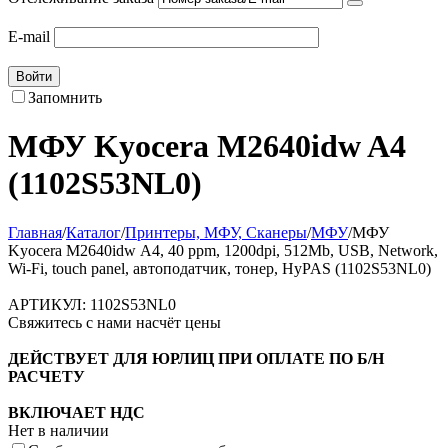
E-mail
Войти
Запомнить
МФУ Kyocera M2640idw A4
(1102S53NL0)
Главная
/
Каталог
/
Принтеры, МФУ, Сканеры
/
МФУ
/
МФУ
Kyocera M2640idw А4, 40 ppm, 1200dpi, 512Mb, USB, Network,
Wi-Fi, touch panel, автоподатчик, тонер, HyPAS (1102S53NL0)
АРТИКУЛ:
1102S53NL0
Свяжитесь с нами насчёт цены
ДЕЙСТВУЕТ ДЛЯ ЮРЛИЦ ПРИ ОПЛАТЕ ПО Б/Н
РАСЧЕТУ
ВКЛЮЧАЕТ НДС
Нет в наличии