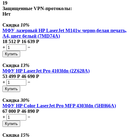
19
Защищенные VPN-протоколы:
Нет
Скидка
10%
МФУ лазерный HP LaserJet M141w черно-белая печать,
A4, цвет белый (7MD74A)
18 512
Р
16 639
Р
+
−
Купить
Скидка
13%
МФУ HP LaserJet Pro 4103fdn (2Z628A)
53 499
Р
46 690
Р
+
−
Купить
Скидка
30%
МФУ HP Color LaserJet Pro MFP 4303fdn (5HH66A)
67 000
Р
46 890
Р
+
−
Купить
Скидка
15%