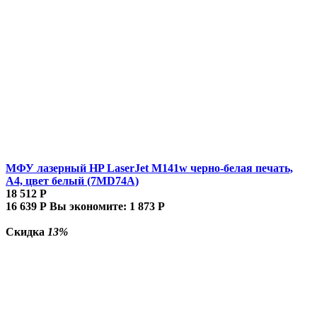
МФУ лазерный HP LaserJet M141w черно-белая печать,
A4, цвет белый (7MD74A)
18 512
Р
16 639
Р
Вы экономите:
1 873
Р
Скидка
13%