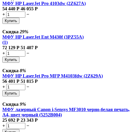
МФУ HP LaserJet Pro 4103dw (2Z627A)
54 440
Р
46 055
Р
+
−
Купить
Скидка
29%
МФУ HP LaserJet Ent M430f (3PZ55A)
(1)
72 129
Р
51 407
Р
+
−
Купить
Скидка
8%
МФУ HP LaserJet Pro MFP M4103fdw (2Z629A)
56 401
Р
51 815
Р
+
−
Купить
Скидка
9%
МФУ лазерный Canon i-Sensys MF3010 черно-белая печать,
A4, цвет черный (5252B004)
25 692
Р
23 343
Р
+
−