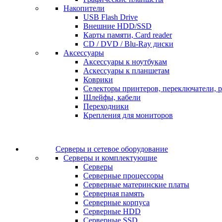
Накопители
USB Flash Drive
Внешние HDD/SSD
Карты памяти, Card reader
CD / DVD / Blu-Ray диски
Аксессуары
Аксессуары к ноутбукам
Аскессуары к планшетам
Коврики
Селекторы принтеров, переключатели, р
Шлейфы, кабели
Переходники
Крепления для мониторов
Серверы и сетевое оборудование
Серверы и комплектующие
Серверы
Серверные процессоры
Серверные материнские платы
Серверная память
Серверные корпуса
Серверные HDD
Серверные SSD