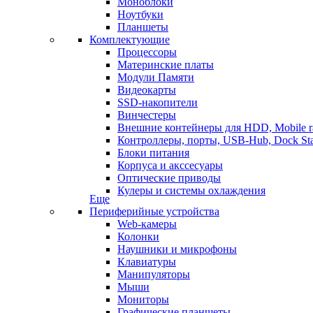
Моноблоки
Ноутбуки
Планшеты
Комплектующие
Процессоры
Материнские платы
Модули Памяти
Видеокарты
SSD-накопители
Винчестеры
Внешние контейнеры для HDD, Mobile r
Контроллеры, порты, USB-Hub, Dock Sta
Блоки питания
Корпуса и акссесуары
Оптические приводы
Кулеры и системы охлаждения
Еще
Периферийные устройства
Web-камеры
Колонки
Наушники и микрофоны
Клавиатуры
Манипуляторы
Мыши
Мониторы
Графические планшеты