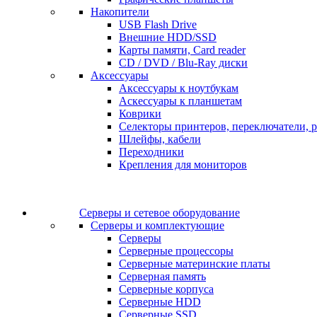
Накопители
USB Flash Drive
Внешние HDD/SSD
Карты памяти, Card reader
CD / DVD / Blu-Ray диски
Аксессуары
Аксессуары к ноутбукам
Аскессуары к планшетам
Коврики
Селекторы принтеров, переключатели, р
Шлейфы, кабели
Переходники
Крепления для мониторов
Серверы и сетевое оборудование
Серверы и комплектующие
Серверы
Серверные процессоры
Серверные материнские платы
Серверная память
Серверные корпуса
Серверные HDD
Серверные SSD