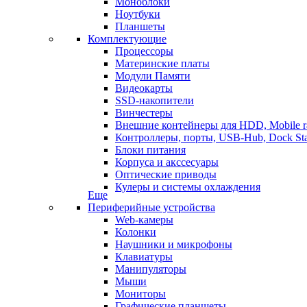
Моноблоки
Ноутбуки
Планшеты
Комплектующие
Процессоры
Материнские платы
Модули Памяти
Видеокарты
SSD-накопители
Винчестеры
Внешние контейнеры для HDD, Mobile r
Контроллеры, порты, USB-Hub, Dock Sta
Блоки питания
Корпуса и акссесуары
Оптические приводы
Кулеры и системы охлаждения
Еще
Периферийные устройства
Web-камеры
Колонки
Наушники и микрофоны
Клавиатуры
Манипуляторы
Мыши
Мониторы
Графические планшеты