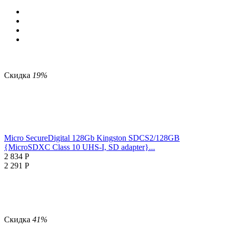
Скидка
19%
Micro SecureDigital 128Gb Kingston SDCS2/128GB
{MicroSDXC Class 10 UHS-I, SD adapter}...
2 834
Р
2 291
Р
Скидка
41%