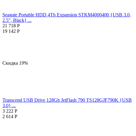
Seagate Portable HDD 4Tb Expansion STKM4000400 {USB 3.0,
2.5", Black} ...
21 718
Р
19 142
Р
Скидка
19%
Transcend USB Drive 128Gb JetFlash 790 TS128GJF790K {USB
3.0} ...
3 222
Р
2 614
Р