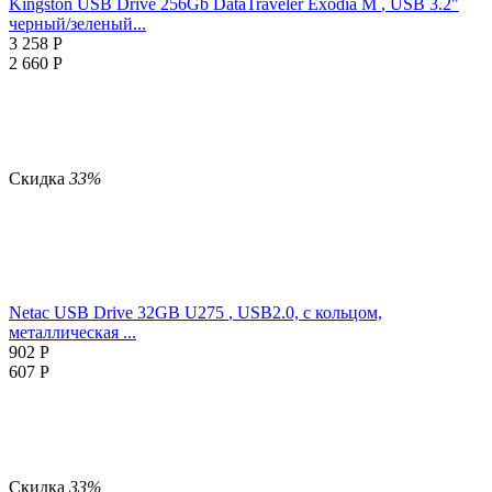
Kingston USB Drive 256Gb DataTraveler Exodia M
, USB 3.2"
черный/зеленый...
3 258
Р
2 660
Р
Скидка
33%
Netac USB Drive 32GB U275
, USB2.0, с кольцом,
металлическая ...
902
Р
607
Р
Скидка
33%