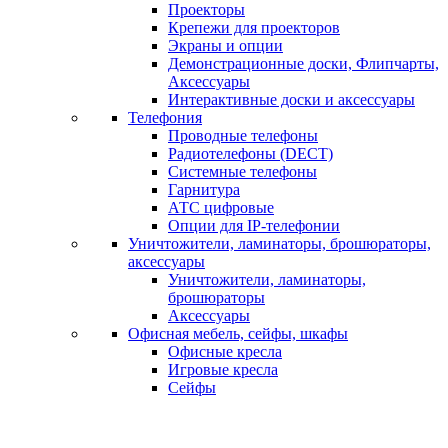
Проекторы
Крепежи для проекторов
Экраны и опции
Демонстрационные доски, Флипчарты,
Аксессуары
Интерактивные доски и аксессуары
Телефония
Проводные телефоны
Радиотелефоны (DECT)
Системные телефоны
Гарнитура
АТС цифровые
Опции для IP-телефонии
Уничтожители, ламинаторы, брошюраторы,
аксессуары
Уничтожители, ламинаторы,
брошюраторы
Аксессуары
Офисная мебель, сейфы, шкафы
Офисные кресла
Игровые кресла
Сейфы