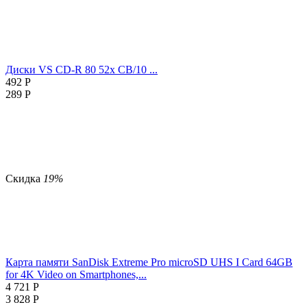
Диски VS CD-R 80 52x CB/10 ...
492
Р
289
Р
Скидка
19%
Карта памяти SanDisk Extreme Pro microSD UHS I Card 64GB
for 4K Video on Smartphones,...
4 721
Р
3 828
Р