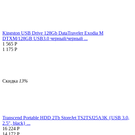
Kingston USB Drive 128Gb DataTraveler Exodia M
DTXM/128GB USB3.0 черный/черный ...
1 565
Р
1 175
Р
Скидка
13%
Transcend Portable HDD 2Tb StoreJet TS2TSJ25A3K {USB 3.0,
2.5", black} ...
16 224
Р
14 172
Р