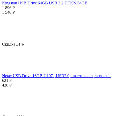
Kingston USB Drive 64GB USB 3.2 DTKN/64GB ...
1 896
Р
1 540
Р
Скидка
31%
Netac USB Drive 16GB U197
, USB2.0, пластиковая, черная ...
621
Р
426
Р