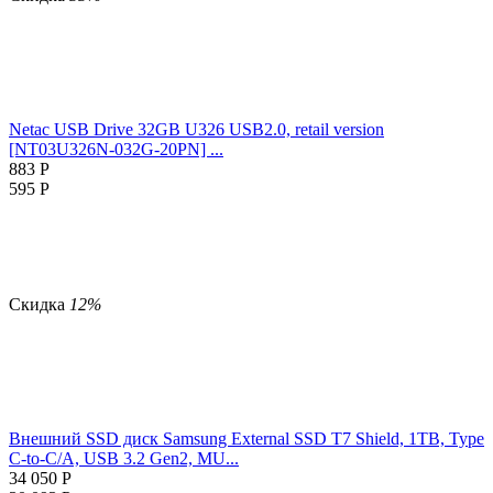
Netac USB Drive 32GB U326 USB2.0, retail version
[NT03U326N-032G-20PN] ...
883
Р
595
Р
Скидка
12%
Внешний SSD диск Samsung External SSD T7 Shield, 1TB, Type
C-to-C/A, USB 3.2 Gen2, MU...
34 050
Р