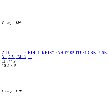
Скидка
13%
A-Data Portable HDD 1Tb HD710 AHD710P-1TU31-CBK {USB
3.1, 2.5", Black} ...
11 744
Р
10 243
Р
Скидка
12%