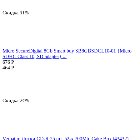
Скидка
31%
Micro SecureDigital 8Gb Smart buy SB8GBSDCL10-01 {Micro
SDHC Class 10, SD adapter} ...
676
Р
464
Р
Скидка
24%
Verbatim Диски CD-R 25 шт. 52-x 700Mb, Cake Box (43432) ...