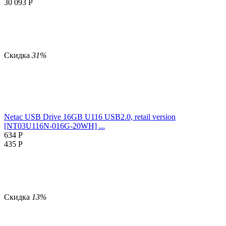
30 093
Р
Скидка
31%
Netac USB Drive 16GB U116 USB2.0, retail version
[NT03U116N-016G-20WH] ...
634
Р
435
Р
Скидка
13%