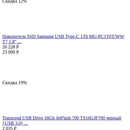
Скидка
12%
Накопитель SSD Samsung USB Type-C 1Tb MU-PC1T0T/WW
T7 1.8" ...
26 228
Р
23 099
Р
Скидка
19%
Transcend USB Drive 16Gb JetFlash 700 TS16GJF700 черный
{USB 3.0} ...
2 035
Р