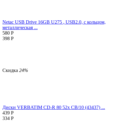
Netac USB Drive 16GB U275
, USB2.0, с кольцом,
металлическая ...
580
Р
398
Р
Скидка
24%
Диски VERBATIM CD-R 80 52x CB/10 (43437) ...
439
Р
334
Р