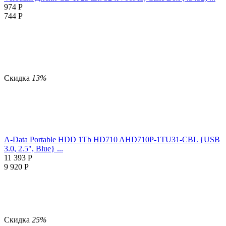
974
Р
744
Р
Скидка
13%
A-Data Portable HDD 1Tb HD710 AHD710P-1TU31-CBL {USB
3.0, 2.5", Blue} ...
11 393
Р
9 920
Р
Скидка
25%