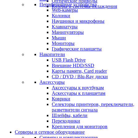
Оптические приводы
Периферийные устройства
Кулеры и системы охлаждения
Web-камеры
Колонки
Наушники и микрофоны
Клавиатуры
Манипуляторы
Мыши
Мониторы
Графические планшеты
Накопители
USB Flash Drive
Внешние HDD/SSD
Карты памяти, Card reader
CD / DVD / Blu-Ray диски
Аксессуары
Аксессуары к ноутбукам
Аскессуары к планшетам
Коврики
Селекторы принтеров, переключатели,
разветвители сигнала
Шлейфы, кабели
Переходники
Крепления для мониторов
Серверы и сетевое оборудование
Серверы и комплектующие