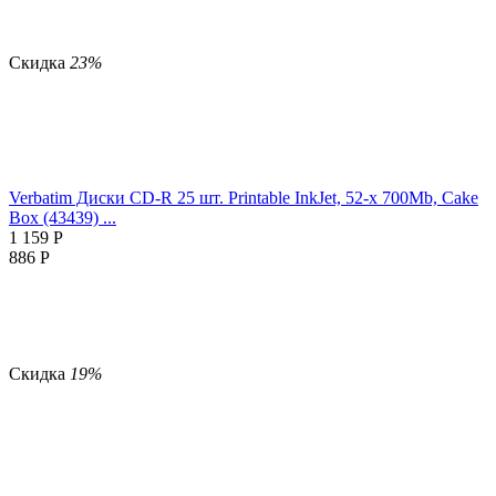
Скидка
23%
Verbatim Диски CD-R 25 шт. Printable InkJet, 52-x 700Mb, Cake
Box (43439) ...
1 159
Р
886
Р
Скидка
19%