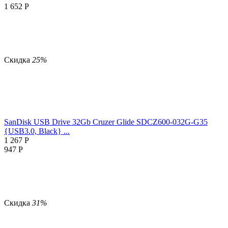
1 652
Р
Скидка
25%
SanDisk USB Drive 32Gb Cruzer Glide SDCZ600-032G-G35
{USB3.0, Black} ...
1 267
Р
947
Р
Скидка
31%