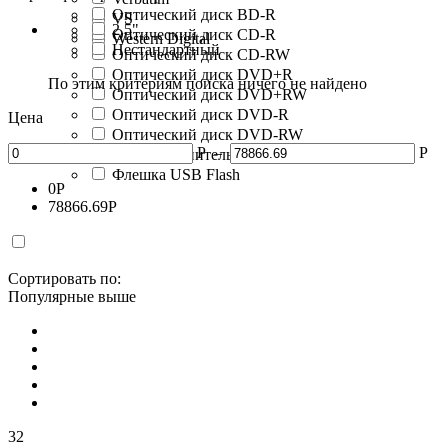
Оптический диск BD-R
VS
2.5"
Оптический диск CD-R
Western Digital
Нестандартный
Оптический диск CD-RW
Оптический диск DVD+R
По этим критериям поиска ничего не найдено
Оптический диск DVD+RW
Оптический диск DVD-R
Цена
Оптический диск DVD-RW
Р
–
Р
Флеш накопитель
Флешка USB Flash
0
Р
78866.69
Р
Сортировать по:
Популярные выше
32